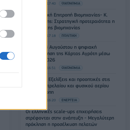
06/08/2026 - 17:40
ΟΙΚΟΝΟΜΙΑ
Κυβερνητική Επιτροπή Βιομηχανίας- Κ.
Μητσοτάκης: Στρατηγική προτεραιότητα η
ενίσχυση της βιομηχανίας
06/08/2026 - 17:18
ΠΟΛΙΤΙΚΗ
Από τις 28 Αυγούστου η ψηφιακή
ενεργοποίηση της Κάρτας Αγρότη μέσω
της ΕΑΕ 2026
06/08/2026 - 16:51
ΟΙΚΟΝΟΜΙΑ
Eurobank: Εξελίξεις και προοπτικές στις
αγορές πετρελαίου και φυσικού αερίου
στην Ευρώπη
06/08/2026 - 16:20
ΕΝΕΡΓΕΙΑ
Οι ελληνικές scale-ups επιχειρήσεις
στρέφονται στην ανάπτυξη - Μεγαλύτερη
πρόκληση η προσέλκυση πελατών