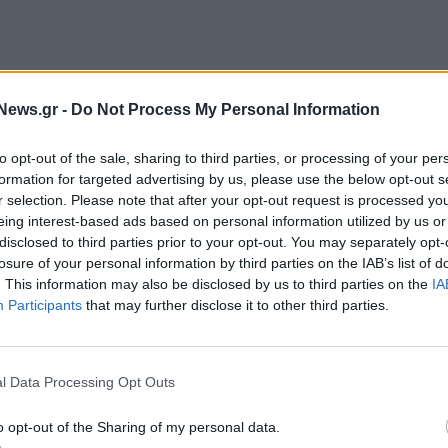
ή ανακοίνωσε ότι ο ΟΠΕΚΕΠΕ μπαίνει υπό
News.gr -
Do Not Process My Personal Information
ουν αλλάξει τέσσερις προέδρους στον ΟΠΕΚΕΠΕ;
χθές παραιτήθηκε και ο πρόεδρος του “ΕΛΓΟ –
to opt-out of the sale, sharing to third parties, or processing of your per
τήσει κανείς; Θα απαντήσει ο κ. Μητσοτάκης στη
formation for targeted advertising by us, please use the below opt-out s
r selection. Please note that after your opt-out request is processed y
κρίβεια; Θα μας απαντήσουν γιατί κάνουν
eing interest-based ads based on personal information utilized by us or
ανε ο κ. Ανδρουλάκης.
disclosed to third parties prior to your opt-out. You may separately opt-
losure of your personal information by third parties on the IAB’s list of
ώνονται. Αν δεν γίνει σοβαρός διάλογος για την
. This information may also be disclosed by us to third parties on the
IA
Participants
that may further disclose it to other third parties.
, είναι κοροϊδία. Είναι αέρας κοπανιστός. Δυόμισι
άλογο του εκσυγχρονισμού του κανονισμού του ΕΛΓΑ.
 στις επιπτώσεις της κλιματικής αλλαγής και αντί το
l Data Processing Opt Outs
ίναι ένα υπουργείο- πελατειακός μηχανισμός της
λιάδες παραγωγούς σε όλη την Ελλάδα» πρόσθεσε ο
o opt-out of the Sharing of my personal data.