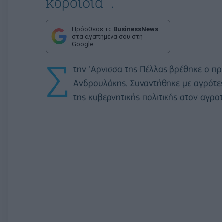
κοροϊδία ".
Πρόσθεσε το
BusinessNews
στα αγαπημένα σου στη
Google
Σ
την 'Αρνισσα της Πέλλας βρέθηκε ο π
Ανδρουλάκης. Συναντήθηκε με αγρότες
της κυβερνητικής πολιτικής στον αγροτ