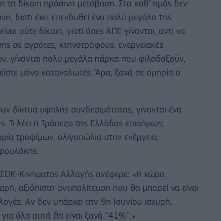
 τη δίκαιη πράσινη μετάβαση. Στα καθ’ ημάς δεν
ινη, διότι έχει επενδυθεί ένα πολύ μεγάλο της
ναι ούτε δίκαιη, γιατί όσες ΑΠΕ γίνονται, αντί να
ης σε αγρότες, κτηνοτρόφους, ενεργειακές
ών, γίνονται πολύ μεγάλα πάρκα που φιλοδοξούν,
είστε μόνο καταναλωτές. Άρα, ξανά σε ομηρία ο
υν δίκτυα υψηλής συνδεσιμότητας, γίνονται ένα
ς. Τι λέει η Τράπεζα της Ελλάδος επισήμως;
ρία τροφίμων, ολιγοπώλια στην ενέργεια,
δρουλάκης.
ΑΣΟΚ-Κινήματος Αλλαγής ανέφερε: «Η χώρα
αρή, αξιόπιστη αντιπολίτευση που θα μπορεί να είναι
λογές. Αν δεν υπάρχει την 9η Ιουνίου ισχυρή,
για όλα αυτά θα είναι ξανά “41%”.»