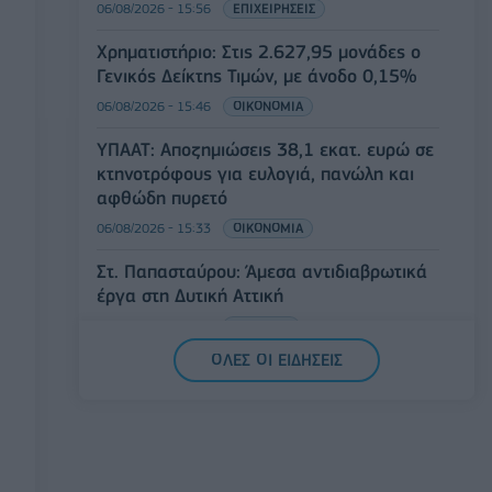
06/08/2026 - 15:56
ΕΠΙΧΕΙΡΗΣΕΙΣ
Χρηματιστήριο: Στις 2.627,95 μονάδες ο
Γενικός Δείκτης Τιμών, με άνοδο 0,15%
06/08/2026 - 15:46
ΟΙΚΟΝΟΜΙΑ
ΥΠΑΑΤ: Αποζημιώσεις 38,1 εκατ. ευρώ σε
κτηνοτρόφους για ευλογιά, πανώλη και
αφθώδη πυρετό
06/08/2026 - 15:33
ΟΙΚΟΝΟΜΙΑ
Στ. Παπασταύρου: Άμεσα αντιδιαβρωτικά
έργα στη Δυτική Αττική
06/08/2026 - 15:17
ΠΟΛΙΤΙΚΗ
ΟΛΕΣ ΟΙ ΕΙΔΗΣΕΙΣ
Συνάλλαγμα: Το ευρώ υποχωρεί κατά
0,11%, στα 1,1541 δολάρια
06/08/2026 - 14:59
ΟΙΚΟΝΟΜΙΑ