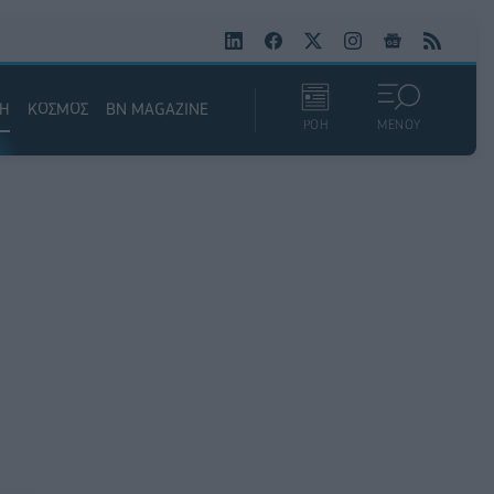
ΚΗ
ΚΟΣΜΟΣ
BN MAGAZINE
ΡΟΗ
ΜΕΝΟΥ