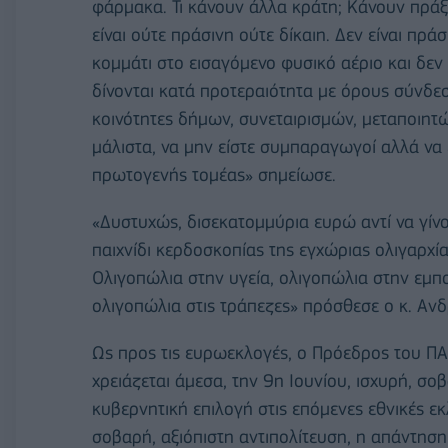
φάρμακα. Τι κάνουν άλλα κράτη; Κάνουν πράξη
είναι ούτε πράσινη ούτε δίκαιη. Δεν είναι πράσ
κομμάτι στο εισαγόμενο φυσικό αέριο και δεν εί
δίνονται κατά προτεραιότητα με όρους σύνδεσ
κοινότητες δήμων, συνεταιρισμών, μεταποιητ
μάλιστα, να μην είστε συμπαραγωγοί αλλά να 
πρωτογενής τομέας» σημείωσε.
«Δυστυχώς, δισεκατομμύρια ευρώ αντί να γίνο
παιχνίδι κερδοσκοπίας της εγχώριας ολιγαρχία
Ολιγοπώλια στην υγεία, ολιγοπώλια στην εμπο
ολιγοπώλια στις τράπεζες» πρόσθεσε ο κ. Αν
Ως προς τις ευρωεκλογές, ο Πρόεδρος του Π
χρειάζεται άμεσα, την 9η Ιουνίου, ισχυρή, σοβ
κυβερνητική επιλογή στις επόμενες εθνικές εκ
σοβαρή, αξιόπιστη αντιπολίτευση, η απάντηση 