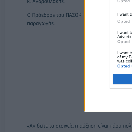
κ. Ανδρουλάκης.
Opted 
I want t
Ο Πρόεδρος του ΠΑΣΟΚ-Κινήματος Αλλαγής υ
Opted 
παραγωγής.
I want 
Advertis
Opted 
I want t
of my P
was col
Opted 
«Αν δείτε τα στοιχεία η αύξηση είναι πάρα πο