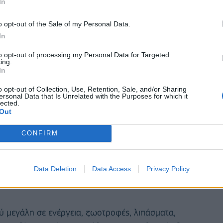
In
o opt-out of the Sale of my Personal Data.
πογράμμισε τη ραγδαία αύξηση του κόστους
In
to opt-out of processing my Personal Data for Targeted
ing.
In
o opt-out of Collection, Use, Retention, Sale, and/or Sharing
ersonal Data that Is Unrelated with the Purposes for which it
lected.
Out
CONFIRM
Data Deletion
Data Access
Privacy Policy
λύ μεγάλη σε ενέργεια, ζωοτροφές, λιπάσματα,