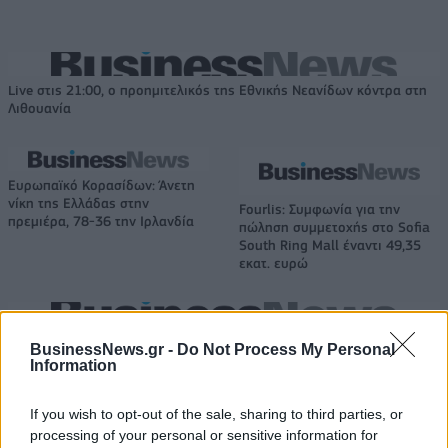
Live στις 21:00, ο προημιτελικός της Εθνικής Νεανίδων κόντρα στη
Λιθουανία
Ευρωπαϊκό Κορασίδων: Άνετη
νίκη της Ελλάδας στην
Fourlis: Συμφωνία για την
πρεμιέρα, 78-36 την Ιρλανδία
πώληση συμμετοχής στο Sofia
South Ring Mall έναντι 49,35
εκατ. ευρώ
Β.Σ. Καρούλιας: Τζίρος 98,7 εκατ. ευρώ και αύξηση κερδών 57% - Τα
BusinessNews.gr -
Do Not Process My Personal
νέα στοιχήματα σε low & non alcohol
Information
If you wish to opt-out of the sale, sharing to third parties, or
processing of your personal or sensitive information for
Media: Με ενίσχυση 8 εκατ.