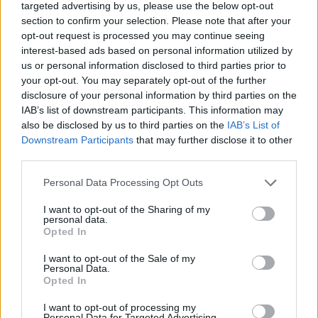
ευρώ σε 451 επιχειρήσεις
targeted advertising by us, please use the below opt-out
Deloitte Ελλάδος:
ξεκίνησε το πρόγραμμα
section to confirm your selection. Please note that after your
Χρηματοοικονομικός
στήριξης- Κάλυψη εισφορών
σύμβουλος της ΔΕΗ για την
opt-out request is processed you may continue seeing
ΕΔΟΕΑΠ
είσοδο στην πολωνική αγορά
interest-based ads based on personal information utilized by
ενέργειας
us or personal information disclosed to third parties prior to
your opt-out. You may separately opt-out of the further
disclosure of your personal information by third parties on the
IAB’s list of downstream participants. This information may
IAB Hellas: Νέα Διοικούσα Επιτροπή και νέο Διοικητικό Συμβούλιο -
also be disclosed by us to third parties on the
IAB’s List of
Πρόεδρος ο Γαληνός Γιαγλής
Downstream Participants
that may further disclose it to other
third parties.
Η Toyota φέρνει νέα γενιά
Σε κινεζική… πολιορκία η
Personal Data Processing Opt Outs
μπαταριών για τα υβριδικά της
ευρωπαϊκή
αυτοκινητοβιομηχανία
I want to opt-out of the Sharing of my
personal data.
Opted In
I want to opt-out of the Sale of my
Νέο Audi A2 e-tron με στόχο την κορυφή της αποδοτικότητας
Personal Data.
Opted In
I want to opt-out of processing my
Ευρωπαϊκό Παίδων: Λύγισε
Γιαννακόπουλος: «Όταν σου
Personal Data for Targeted Advertising.