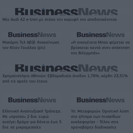
Νέο Audi A2 e-tron με στόχο την κορυφή της αποδοτικότητας
Μακάμπι Τελ Αβίβ: Ανακοίνωσε
«Η οικογένεια Μπας φέρεται να
τον Κίτον Γουάλας (pic)
βρίσκεται κοντά στην απόκτηση
της Βιλερμπάν»
Χρηματιστήριο Αθηνών: Εβδομαδιαία άνοδος 1,76%, κέρδη 23,31%
από τις αρχές του έτους
Ελληνική Αναπτυξιακή Τράπεζα:
Υπ. Μεταφορών: Οριστική λύση
Με «προίκα» 2 δισ. ευρώ
στο ζήτημα των πινακίδων
ανοίγει δρόμο για δάνεια έως 5
κυκλοφορίας - Τέλος στις
δισ. σε μικρομεσαίες
χρονοβόρες διαδικασίες