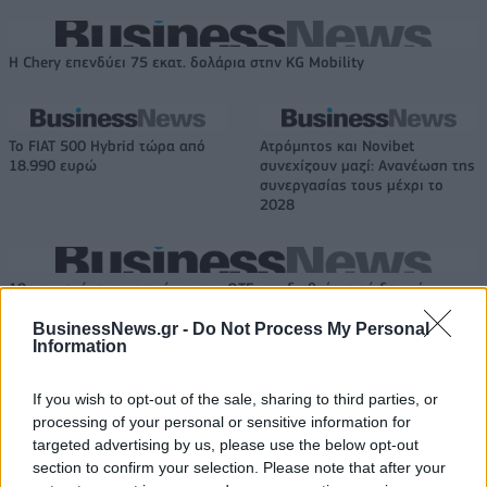
Η Chery επενδύει 75 εκατ. δολάρια στην KG Mobility
Το FIAT 500 Hybrid τώρα από
Ατρόμητος και Novibet
18.990 ευρώ
συνεχίζουν μαζί: Ανανέωση της
συνεργασίας τους μέχρι το
2028
18η συνεχόμενη χρονιά για τον ΟΤΕ στη διεθνή σειρά δεικτών
FTSE4Good
BusinessNews.gr -
Do Not Process My Personal
Information
Alpha Bank: Για πρώτη φορά το Αρχαίο Θέατρο Επιδαύρου άνοιξε τις
If you wish to opt-out of the sale, sharing to third parties, or
πύλες του σε όλους
processing of your personal or sensitive information for
targeted advertising by us, please use the below opt-out
section to confirm your selection. Please note that after your