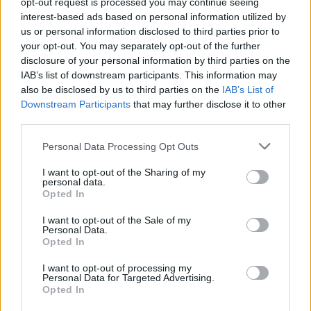
opt-out request is processed you may continue seeing
interest-based ads based on personal information utilized by
ΠΕΡΙΣΣΌΤΕΡΑ ΣΕ ΑΥΤΉ ΤΗΝ ΚΑΤΗΓΟΡΊΑ
us or personal information disclosed to third parties prior to
your opt-out. You may separately opt-out of the further
disclosure of your personal information by third parties on the
IAB’s list of downstream participants. This information may
also be disclosed by us to third parties on the
IAB’s List of
Downstream Participants
that may further disclose it to other
third parties.
Personal Data Processing Opt Outs
Γιάννα Αγγελοπούλου -
I want to opt-out of the Sharing of my
Κυρ. Μητσοτάκης: Η
personal data.
Δασκαλάκη: Δεν
κυβέρνηση είναι ισχυρή
Opted In
χρεοκόπησαν την Ελλάδα
και παραμένουμε πλήρως
οι Ολυμπιακοί Αγώνες του
προσηλωμένοι στο
I want to opt-out of the Sale of my
2004
Personal Data.
μεταρρυθμιστικό μας
Opted In
πρόγραμμα
10/04/2024 - 16:42
10/04/2024 - 12:21
I want to opt-out of processing my
Personal Data for Targeted Advertising.
Opted In