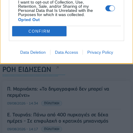
I want to opt-out of Collection, Use,
Retention, Sale, and/or Sharing of my
Personal Data that Is Unrelated with the
Purposes for which it was collected.
Opted Out
CONFIRM
Data Deletion
Data Access
Privacy Policy
ΡΟΗ ΕΙΔΗΣΕΩΝ
Π. Μαρινάκης: «Το δημογραφικό δεν μπορεί να
περιμένει»
09/08/2026 - 14:34
ΠΟΛΙΤΙΚΗ
Ε. Τουρνάς: Πάνω από 400 πυρκαγιές σε δέκα
ημέρες - Σε επιφυλακή ο κρατικός μηχανισμός
09/08/2026 - 14:17
ΠΟΛΙΤΙΚΗ