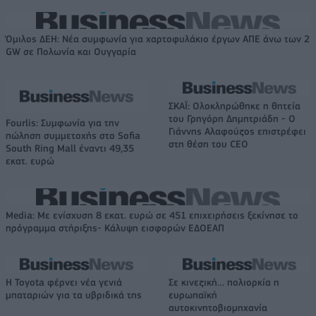
Όμιλος ΔΕΗ: Νέα συμφωνία για χαρτοφυλάκιο έργων ΑΠΕ άνω των 2
GW σε Πολωνία και Ουγγαρία
ΣΚΑΪ: Ολοκληρώθηκε η θητεία
του Γρηγόρη Δημητριάδη - Ο
Fourlis: Συμφωνία για την
Γιάννης Αλαφούζος επιστρέφει
πώληση συμμετοχής στο Sofia
στη θέση του CEO
South Ring Mall έναντι 49,35
εκατ. ευρώ
Media: Με ενίσχυση 8 εκατ. ευρώ σε 451 επιχειρήσεις ξεκίνησε το
πρόγραμμα στήριξης- Κάλυψη εισφορών ΕΔΟΕΑΠ
Η Toyota φέρνει νέα γενιά
Σε κινεζική… πολιορκία η
μπαταριών για τα υβριδικά της
ευρωπαϊκή
αυτοκινητοβιομηχανία