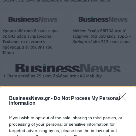
Χρηματοδότηση 8 εκατ. ευρώ
Metlen: Ρεκόρ EBITDA στο α'
σε 843 μέσα ενημέρωσης-
εξάμηνο, στα 550 εκατ. ευρώ –
Ξεκίνησε το πενταετές
Καθαρά κέρδη 313 εκατ. ευρώ
πρόγραμμα ενίσχυσης του
Τύπου
Η Chery επενδύει 75 εκατ. δολάρια στην KG Mobility
BusinessNews.gr -
Do Not Process My Personal
Το FIAT 500 Hybrid τώρα από
Ατρόμητος και Novibet
Information
18.990 ευρώ
συνεχίζουν μαζί: Ανανέωση της
συνεργασίας τους μέχρι το
2028
If you wish to opt-out of the sale, sharing to third parties, or
processing of your personal or sensitive information for
targeted advertising by us, please use the below opt-out