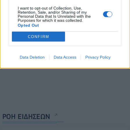
Νίκος Ανδρουλάκης για τα
Ευρωεκλογές το
ιδιωτικά πανεπιστήμια:
I want to opt-out of Collection, Use,
καταστατικό μας συνέδριο
Retention, Sale, and/or Sharing of my
Μεταρρύθμιση ή
θα έχει χαρακτήρα
Personal Data that Is Unrelated with the
διευθέτηση;
Purposes for which it was collected.
επανίδρυσης
Opted Out
03/03/2024 - 11:45
03/03/2024 - 11:14
CONFIRM
Data Deletion
Data Access
Privacy Policy
ΡΟΗ ΕΙΔΗΣΕΩΝ