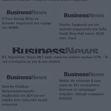
Ο Ένες Καντέρ θέλει να
δηλώσει συμμετοχή στο ντραφτ
Fourlis: Συμφωνία για την
του WNBA!
πώληση συμμετοχής στο Sofia
South Ring Mall έναντι 49,35
εκατ. ευρώ
Β.Σ. Καρούλιας: Τζίρος 98,7 εκατ. ευρώ και αύξηση κερδών 57% - Τα
νέα στοιχήματα σε low & non alcohol
Media: Με ενίσχυση 8 εκατ.
ευρώ σε 451 επιχειρήσεις
Deloitte Ελλάδος:
ξεκίνησε το πρόγραμμα
Χρηματοοικονομικός
στήριξης- Κάλυψη εισφορών
σύμβουλος της ΔΕΗ για την
ΕΔΟΕΑΠ
είσοδο στην πολωνική αγορά
ενέργειας