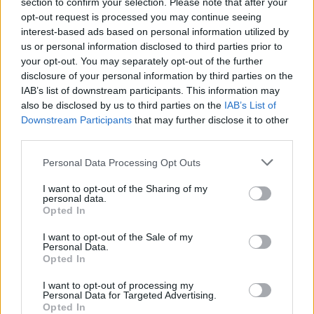
section to confirm your selection. Please note that after your
18η συνεχόμενη χρονιά για τον ΟΤΕ στη διεθνή σειρά δεικτών
opt-out request is processed you may continue seeing
FTSE4Good
interest-based ads based on personal information utilized by
us or personal information disclosed to third parties prior to
your opt-out. You may separately opt-out of the further
Alpha Bank: Για πρώτη φορά το Αρχαίο Θέατρο Επιδαύρου άνοιξε τις
disclosure of your personal information by third parties on the
πύλες του σε όλους
IAB’s list of downstream participants. This information may
also be disclosed by us to third parties on the
IAB’s List of
Downstream Participants
that may further disclose it to other
third parties.
Personal Data Processing Opt Outs
ΠΕΡΙΣΣΌΤΕΡΑ ΣΕ ΑΥΤΉ ΤΗΝ ΚΑΤΗΓΟΡΊΑ
I want to opt-out of the Sharing of my
personal data.
Opted In
I want to opt-out of the Sale of my
Personal Data.
Opted In
I want to opt-out of processing my
Personal Data for Targeted Advertising.
Opted In
Σ. Κασσελάκης: Μετά τις