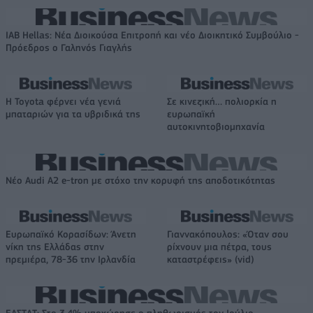
IAB Hellas: Νέα Διοικούσα Επιτροπή και νέο Διοικητικό Συμβούλιο -
Πρόεδρος ο Γαληνός Γιαγλής
Η Toyota φέρνει νέα γενιά
Σε κινεζική… πολιορκία η
μπαταριών για τα υβριδικά της
ευρωπαϊκή
αυτοκινητοβιομηχανία
Νέο Audi A2 e-tron με στόχο την κορυφή της αποδοτικότητας
Ευρωπαϊκό Κορασίδων: Άνετη
Γιαννακόπουλος: «Όταν σου
νίκη της Ελλάδας στην
ρίχνουν μια πέτρα, τους
πρεμιέρα, 78-36 την Ιρλανδία
καταστρέφεις» (vid)
ΕΛΣΤΑΤ: Στο 3,4% υποχώρησε ο πληθωρισμός τον Ιούλιο