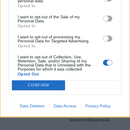
personal data.
Opted In
Fourlis: Συμφωνία για την πώληση συμμετοχής στο Sofia South Ring
Mall έναντι 49,35 εκατ. ευρώ
I want to opt-out of the Sale of my
Personal Data.
Opted In
I want to opt-out of processing my
ΣΚΑΪ: Ολοκληρώθηκε η θητεία
Personal Data for Targeted Advertising.
του Γρηγόρη Δημητριάδη - Ο
Χρηματιστήριο Αθηνών:
Opted In
Γιάννης Αλαφούζος επιστρέφει
Εβδομαδιαία άνοδος 1,76%,
στη θέση του CEO
κέρδη 23,31% από τις αρχές
I want to opt-out of Collection, Use,
του έτους
Retention, Sale, and/or Sharing of my
Personal Data that Is Unrelated with the
Purposes for which it was collected.
Opted Out
Media: Με ενίσχυση 8 εκατ. ευρώ σε 451 επιχειρήσεις ξεκίνησε το
CONFIRM
πρόγραμμα στήριξης- Κάλυψη εισφορών ΕΔΟΕΑΠ
Data Deletion
Data Access
Privacy Policy
Η Toyota φέρνει νέα γενιά
Σε κινεζική… πολιορκία η
μπαταριών για τα υβριδικά της
ευρωπαϊκή
αυτοκινητοβιομηχανία