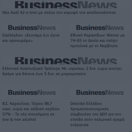
Νέο Audi A2 e-tron με στόχο την κορυφή της αποδοτικότητας
Σασλόγλου: «Ξεχνάμε ό,τι έγινε
Εθνική Κορασίδων: Νίκησε με
και προχωράμε»
74-65 τη Δανία και παίζει
ημιτελικό με τη Νορβηγία
Ελληνική Αναπτυξιακή Τράπεζα: Με «προίκα» 2 δισ. ευρώ ανοίγει
δρόμο για δάνεια έως 5 δισ. σε μικρομεσαίες
Β.Σ. Καρούλιας: Τζίρος 98,7
Deloitte Ελλάδος:
εκατ. ευρώ και αύξηση κερδών
Χρηματοοικονομικός
57% - Τα νέα στοιχήματα σε
σύμβουλος της ΔΕΗ για την
low & non alcohol
είσοδο στην πολωνική αγορά
ενέργειας