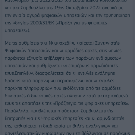
Κανονισμού (ΕΕ) 2022/2065 του Ευρωπαϊκού Κοινοβουλίου
και του Συμβουλίου της 19ης Οκτωβρίου 2022 σχετικά με
την ενιαία αγορά ψηφιακών υπηρεσιών και την τροποποίηση
της οδηγίας 2000/31/ΕΚ («Πράξη για τις ψηφιακές
υπηρεσίες»).
Με τις ρυθμίσεις του Νομοσχεδίου ορίζεται Συντονιστής
Ψηφιακών Υπηρεσιών και οι αρμόδιες αρχές, στις οποίες
παρέχεται εξουσία επίβλεψης των παρόχων ενδιάμεσων
υπηρεσιών και ρυθμίζονται οι επιμέρους αρμοδιότητές
τους.Επιπλέον, διασφαλίζεται ότι οι εντολές ανάληψης
δράσης κατά παράνομου περιεχομένου και οι εντολές
παροχής πληροφοριών που εκδίδονται από τις αρμόδιες
δικαστικές ή διοικητικές αρχές πληρούν κατά το περιεχόμενό
τους τις απαιτήσεις της «Πράξηςγια τις ψηφιακές υπηρεσίες».
Παράλληλα, προβλέπεται η σύσταση Συμβουλευτικής
Επιτροπής για τις Ψηφιακές Υπηρεσίες και οι αρμοδιότητές
της, καθορίζεται η διαδικασία επιβολής αναλογικών και
αποτελεσματικών κυρώσεων που επιβάλλονται σε παρόχους