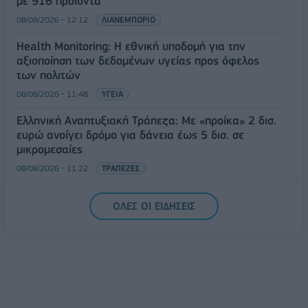
με 916 προϊόντα
08/08/2026 - 12:12
ΛΙΑΝΕΜΠΟΡΙΟ
Health Monitoring: Η εθνική υποδομή για την
αξιοποίηση των δεδομένων υγείας προς όφελος
των πολιτών
08/08/2026 - 11:48
ΥΓΕΙΑ
Ελληνική Αναπτυξιακή Τράπεζα: Με «προίκα» 2 δισ.
ευρώ ανοίγει δρόμο για δάνεια έως 5 δισ. σε
μικρομεσαίες
08/08/2026 - 11:22
ΤΡΑΠΕΖΕΣ
5G παντού, 6G στον ορίζοντα: Πού βρίσκεται η
ΟΛΕΣ ΟΙ ΕΙΔΗΣΕΙΣ
Ελλάδα στη μεγάλη τεχνολογική μετάβαση
08/08/2026 - 10:54
ΤΕΧΝΟΛΟΓΙΑ