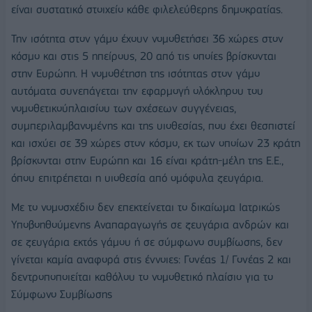
είναι συστατικό στοιχείο κάθε φιλελεύθερης δημοκρατίας.
Την ισότητα στον γάμο έχουν νομοθετήσει 36 χώρες στον
κόσμο και στις 5 ηπείρους, 20 από τις οποίες βρίσκονται
στην Ευρώπη. Η νομοθέτηση της ισότητας στον γάμο
αυτόματα συνεπάγεται την εφαρμογή ολόκληρου του
νομοθετικούπλαισίου των σχέσεων συγγένειας,
συμπεριλαμβανομένης και της υιοθεσίας, που έχει θεσπιστεί
και ισχύει σε 39 χώρες στον κόσμο, εκ των οποίων 23 κράτη
βρίσκονται στην Ευρώπη και 16 είναι κράτη-μέλη της Ε.Ε.,
όπου επιτρέπεται η υιοθεσία από ομόφυλα ζευγάρια.
Με το νομοσχέδιο δεν επεκτείνεται το δικαίωμα Ιατρικώς
Υποβοηθούμενης Αναπαραγωγής σε ζευγάρια ανδρών και
σε ζευγάρια εκτός γάμου ή σε σύμφωνο συμβίωσης, δεν
γίνεται καμία αναφορά στις έννοιες: Γονέας 1/ Γονέας 2 και
δεντροποποιείται καθόλου το νομοθετικό πλαίσιο για το
Σύμφωνο Συμβίωσης