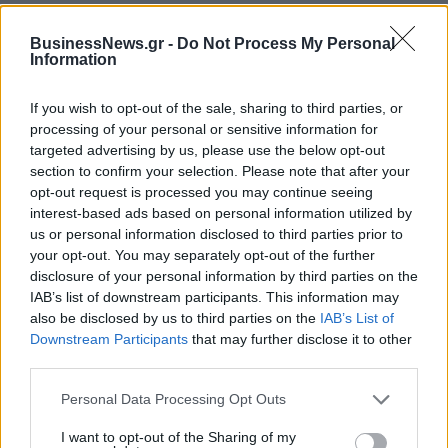
BusinessNews.gr -
Do Not Process My Personal
Information
If you wish to opt-out of the sale, sharing to third parties, or
processing of your personal or sensitive information for
targeted advertising by us, please use the below opt-out
section to confirm your selection. Please note that after your
opt-out request is processed you may continue seeing
interest-based ads based on personal information utilized by
us or personal information disclosed to third parties prior to
Αρμάνι Μιλάνο: Το καινούριο της ρόστερ και ο αέρας ανανέωσης
your opt-out. You may separately opt-out of the further
disclosure of your personal information by third parties on the
IAB’s list of downstream participants. This information may
also be disclosed by us to third parties on the
IAB’s List of
Εθνική Κορασίδων: Οι δηλώσεις
Downstream Participants
that may further disclose it to other
μετά τη νίκη επί της Δανίας και
Όμιλος ΔΕΗ: Νέα συμφωνία για
third parties.
πριν από τον ημιτελικό με τη
χαρτοφυλάκιο έργων ΑΠΕ άνω
Νορβηγία
των 2 GW σε Πολωνία και
Personal Data Processing Opt Outs
Ουγγαρία
I want to opt-out of the Sharing of my