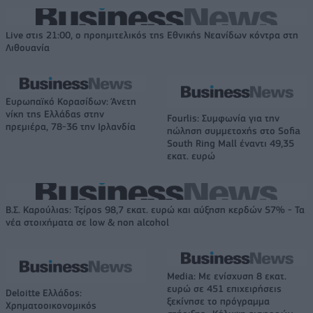
Live στις 21:00, ο προημιτελικός της Εθνικής Νεανίδων κόντρα στη
Λιθουανία
Ευρωπαϊκό Κορασίδων: Άνετη
νίκη της Ελλάδας στην
Fourlis: Συμφωνία για την
πρεμιέρα, 78-36 την Ιρλανδία
πώληση συμμετοχής στο Sofia
South Ring Mall έναντι 49,35
εκατ. ευρώ
Β.Σ. Καρούλιας: Τζίρος 98,7 εκατ. ευρώ και αύξηση κερδών 57% - Τα
νέα στοιχήματα σε low & non alcohol
Media: Με ενίσχυση 8 εκατ.
ευρώ σε 451 επιχειρήσεις
Deloitte Ελλάδος:
ξεκίνησε το πρόγραμμα
Χρηματοοικονομικός