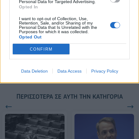
2028
Personal Data for Targeted Advertising.
Opted In
I want to opt-out of Collection, Use,
Retention, Sale, and/or Sharing of my
18η συνεχόμενη χρονιά για τον ΟΤΕ στη διεθνή σειρά δεικτών
Personal Data that Is Unrelated with the
FTSE4Good
Purposes for which it was collected.
Opted Out
CONFIRM
Alpha Bank: Για πρώτη φορά το Αρχαίο Θέατρο Επιδαύρου άνοιξε τις
πύλες του σε όλους
Data Deletion
Data Access
Privacy Policy
ΠΕΡΙΣΣΌΤΕΡΑ ΣΕ ΑΥΤΉ ΤΗΝ ΚΑΤΗΓΟΡΊΑ