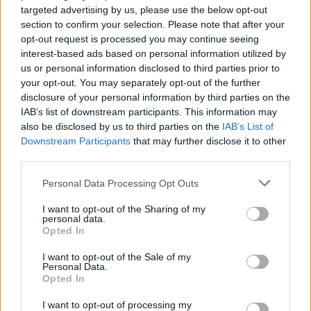
targeted advertising by us, please use the below opt-out
section to confirm your selection. Please note that after your
opt-out request is processed you may continue seeing
ΕΛΣΤΑΤ: Στο 3,4% υποχώρησε ο πληθωρισμός τον Ιούλιο
interest-based ads based on personal information utilized by
us or personal information disclosed to third parties prior to
your opt-out. You may separately opt-out of the further
disclosure of your personal information by third parties on the
IAB’s list of downstream participants. This information may
Χρηματοδότηση 8 εκατ. ευρώ
Metlen: Ρεκόρ EBITDA στο α'
also be disclosed by us to third parties on the
IAB’s List of
σε 843 μέσα ενημέρωσης-
εξάμηνο, στα 550 εκατ. ευρώ –
Downstream Participants
that may further disclose it to other
Ξεκίνησε το πενταετές
Καθαρά κέρδη 313 εκατ. ευρώ
third parties.
πρόγραμμα ενίσχυσης του
Τύπου
Personal Data Processing Opt Outs
I want to opt-out of the Sharing of my
personal data.
Η Chery επενδύει 75 εκατ. δολάρια στην KG Mobility
Opted In
I want to opt-out of the Sale of my
Personal Data.
Το FIAT 500 Hybrid τώρα από
Ατρόμητος και Novibet
Opted In
18.990 ευρώ
συνεχίζουν μαζί: Ανανέωση της
συνεργασίας τους μέχρι το
I want to opt-out of processing my