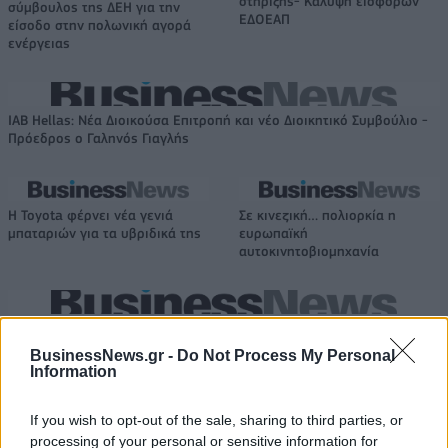
στήριξης- Κάλυψη εισφορών
σύμβουλος της ΔΕΗ για την
ΕΔΟΕΑΠ
είσοδο στην πολωνική αγορά
ενέργειας
IAB Hellas: Νέα Διοικούσα Επιτροπή και νέο Διοικητικό Συμβούλιο -
Πρόεδρος ο Γαληνός Γιαγλής
Η Toyota φέρνει νέα γενιά
Σε κινεζική… πολιορκία η
μπαταριών για τα υβριδικά της
ευρωπαϊκή
αυτοκινητοβιομηχανία
Νέο Audi A2 e-tron με στόχο την κορυφή της αποδοτικότητας
BusinessNews.gr -
Do Not Process My Personal
Information
Ευρωπαϊκό Παίδων: Λύγισε
Γιαννακόπουλος: «Όταν σου
If you wish to opt-out of the sale, sharing to third parties, or
στην παράταση η Ελλάδα, 96-
ρίχνουν μια πέτρα, τους
86 από την Ισπανία (pics)
καταστρέφεις» (vid)
processing of your personal or sensitive information for