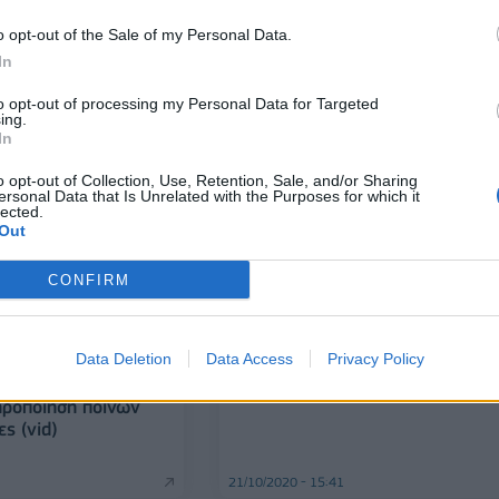
στο αυτοκίνητο - Νέο όριο
ταχύτητας
o opt-out of the Sale of my Personal Data.
για τις αντιδράσεις
In
 «ποινολόγιο» των
to opt-out of processing my Personal Data for Targeted
ing.
10/06/2022 - 14:48
In
o opt-out of Collection, Use, Retention, Sale, and/or Sharing
ersonal Data that Is Unrelated with the Purposes for which it
lected.
Out
CONFIRM
ΕΛΛΑΔΑ
Δίκη Χρυσής Αυγής: Πιθανή αύρι
ανακοίνωση της απόφασης για τ
Data Deletion
Data Access
Privacy Policy
αναστολές
ηροποίηση ποινών
ς (vid)
21/10/2020 - 15:41