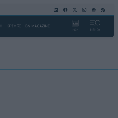
ΚΗ
ΚΟΣΜΟΣ
BN MAGAZINE
ΡΟΗ
ΜΕΝΟΥ