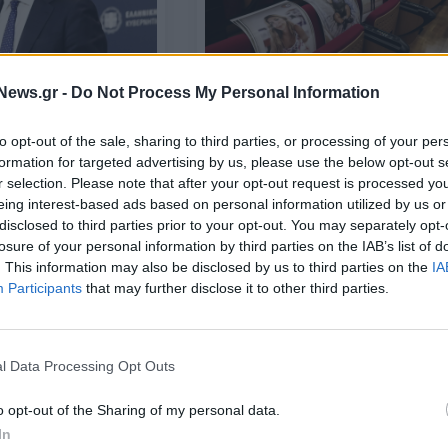
News.gr -
Do Not Process My Personal Information
ΕΛΛΑΔΑ
ο θεσμικό πλαίσιο και
Δίκη για το Μάτι: Ο εισαγγελέας
ους καταστρέφουν
to opt-out of the sale, sharing to third parties, or processing of your per
ολοκλήρωσε την εισήγησή του γι
formation for targeted advertising by us, please use the below opt-out s
τις ποινές
r selection. Please note that after your opt-out request is processed y
20/02/2024 - 14:46
eing interest-based ads based on personal information utilized by us or
disclosed to third parties prior to your opt-out. You may separately opt-
losure of your personal information by third parties on the IAB’s list of
. This information may also be disclosed by us to third parties on the
IA
Participants
that may further disclose it to other third parties.
l Data Processing Opt Outs
o opt-out of the Sharing of my personal data.
ΕΛΛΑΔΑ
In
Νέος ΚΟΚ: Ποινές στον οδηγό, όχ