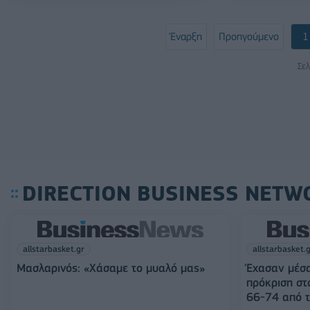
Έναρξη
Προηγούμενο
1
Σελ
DIRECTION BUSINESS NETW
allstarbasket.gr
allstarbasket.
Μασλαρινός: «Χάσαμε το μυαλό μας»
Έχασαν μέσα
πρόκριση στ
66-74 από τ