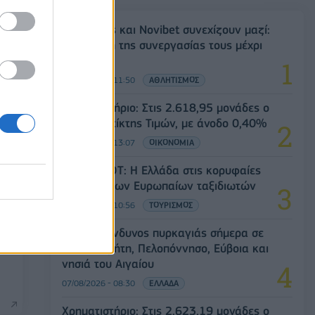
Ατρόμητος και Novibet συνεχίζουν μαζί:
Ανανέωση της συνεργασίας τους μέχρι
το 2028
07/08/2026 - 11:50
ΑΘΛΗΤΙΣΜΟΣ
Χρηματιστήριο: Στις 2.618,95 μονάδες ο
Γενικός Δείκτης Τιμών, με άνοδο 0,40%
07/08/2026 - 13:07
ΟΙΚΟΝΟΜΙΑ
Έρευνα ΕΟΤ: Η Ελλάδα στις κορυφαίες
επιλογές των Ευρωπαίων ταξιδιωτών
ο η
07/08/2026 - 10:56
ΤΟΥΡΙΣΜΟΣ
ις
Υψηλός κίνδυνος πυρκαγιάς σήμερα σε
Αττική, Κρήτη, Πελοπόννησο, Εύβοια και
νησιά του Αιγαίου
07/08/2026 - 08:30
ΕΛΛΑΔΑ
Χρηματιστήριο: Στις 2.623,19 μονάδες ο