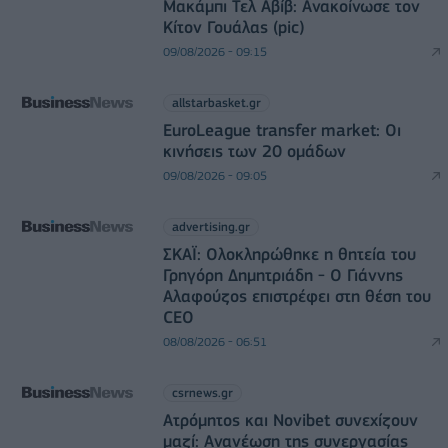
Μακάμπι Τελ Αβίβ: Ανακοίνωσε τον
Κίτον Γουάλας (pic)
09/08/2026 - 09:15
allstarbasket.gr
EuroLeague transfer market: Οι
κινήσεις των 20 ομάδων
09/08/2026 - 09:05
advertising.gr
ΣΚΑΪ: Ολοκληρώθηκε η θητεία του
Γρηγόρη Δημητριάδη - Ο Γιάννης
Αλαφούζος επιστρέφει στη θέση του
CEO
08/08/2026 - 06:51
csrnews.gr
Ατρόμητος και Novibet συνεχίζουν
μαζί: Ανανέωση της συνεργασίας