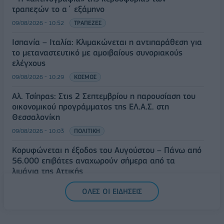
τραπεζών το α΄ εξάμηνο
09/08/2026 - 10:52
ΤΡΑΠΕΖΕΣ
Ισπανία – Ιταλία: Κλιμακώνεται η αντιπαράθεση για
το μεταναστευτικό με αμοιβαίους συνοριακούς
ελέγχους
09/08/2026 - 10:29
ΚΟΣΜΟΣ
Αλ. Τσίπρας: Στις 2 Σεπτεμβρίου η παρουσίαση του
οικονομικού προγράμματος της ΕΛ.Α.Σ. στη
Θεσσαλονίκη
09/08/2026 - 10:03
ΠΟΛΙΤΙΚΗ
Κορυφώνεται η έξοδος του Αυγούστου – Πάνω από
56.000 επιβάτες αναχωρούν σήμερα από τα
λιμάνια της Αττικής
08/08/2026 - 14:30
ΕΛΛΑΔΑ
ΟΛΕΣ ΟΙ ΕΙΔΗΣΕΙΣ
Δυτική Αττική: Η επόμενη ημέρα μετά τις πυρκαγιές
– Τα έργα Antinero και η «μάχη» πριν από τις