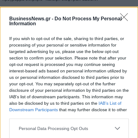
BusinessNews.gr -
Do Not Process My Personal
Η Toyota φέρνει νέα γενιά
Σε κινεζική… πολιορκία η
Information
μπαταριών για τα υβριδικά της
ευρωπαϊκή
αυτοκινητοβιομηχανία
If you wish to opt-out of the sale, sharing to third parties, or
processing of your personal or sensitive information for
targeted advertising by us, please use the below opt-out
Νέο Audi A2 e-tron με στόχο την κορυφή της αποδοτικότητας
section to confirm your selection. Please note that after your
opt-out request is processed you may continue seeing
interest-based ads based on personal information utilized by
us or personal information disclosed to third parties prior to
«Η οικογένεια Μπας φέρεται να
Εθνική Παίδων: Κόντρα στη
your opt-out. You may separately opt-out of the further
βρίσκεται κοντά στην απόκτηση
Γεωργία για την πρώτη νίκη στο
disclosure of your personal information by third parties on the
της Βιλερμπάν»
Ευρωμπάσκετ U16 (live stream)
IAB’s list of downstream participants. This information may
also be disclosed by us to third parties on the
IAB’s List of
Downstream Participants
that may further disclose it to other
Χρηματιστήριο Αθηνών: Εβδομαδιαία άνοδος 1,76%, κέρδη 23,31%
third parties.
από τις αρχές του έτους
Personal Data Processing Opt Outs