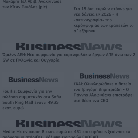
Μακάμπι Τελ Αβίβ: Ανακοίνωσε
τον Κίτον Γουάλας (pic)
Στα 15 δισ. ευρώ ο στόχος για
νέα δάνεια το 2026 - Η
«ακτινογραφία» της
κερδοφορίας των τραπεζών το
α΄ εξάμηνο
Όμιλος ΔΕΗ: Νέα συμφωνία για χαρτοφυλάκιο έργων ΑΠΕ άνω των 2
GW σε Πολωνία και Ουγγαρία
ΣΚΑΪ: Ολοκληρώθηκε η θητεία
του Γρηγόρη Δημητριάδη - Ο
Fourlis: Συμφωνία για την
Γιάννης Αλαφούζος επιστρέφει
πώληση συμμετοχής στο Sofia
στη θέση του CEO
South Ring Mall έναντι 49,35
εκατ. ευρώ
Media: Με ενίσχυση 8 εκατ. ευρώ σε 451 επιχειρήσεις ξεκίνησε το
πρόγραμμα στήριξης- Κάλυψη εισφορών ΕΔΟΕΑΠ