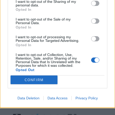
I want to opt-out of the Sharing of my
personal data.
Opted In
Ελληνική Αναπτυξιακή Τράπεζα:
Υπ. Μεταφορών: Οριστική λύση
Με «προίκα» 2 δισ. ευρώ
στο ζήτημα των πινακίδων
I want to opt-out of the Sale of my
ανοίγει δρόμο για δάνεια έως 5
κυκλοφορίας - Τέλος στις
Personal Data.
δισ. σε μικρομεσαίες
χρονοβόρες διαδικασίες
Opted In
I want to opt-out of processing my
Personal Data for Targeted Advertising.
Opted In
Η Chery επενδύει 75 εκατ. δολάρια στην KG Mobility
I want to opt-out of Collection, Use,
Retention, Sale, and/or Sharing of my
Personal Data that Is Unrelated with the
Purposes for which it was collected.
Το FIAT 500 Hybrid τώρα από
Ατρόμητος και Novibet
Opted Out
18.990 ευρώ
συνεχίζουν μαζί: Ανανέωση της
συνεργασίας τους μέχρι το
2028
CONFIRM
Data Deletion
Data Access
Privacy Policy
18η συνεχόμενη χρονιά για τον ΟΤΕ στη διεθνή σειρά δεικτών
FTSE4Good