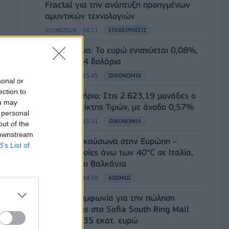
Fractal για την ανάπτυξη προηγμένων
αμυντικών τεχνολογιών
07/08/2026 - 16:11
ΕΠΙΧΕΙΡΗΣΕΙΣ
Συνάλλαγμα: Το ευρώ ενισχύεται 0,08%,
στα 1,1534 δολάρια
07/08/2026 - 15:45
ΟΙΚΟΝΟΜΙΑ
sonal or
ection to
Χρηματιστήριο: Στις 2.623,19 μονάδες ο
ou may
Γενικός Δείκτης Τιμών, με άνοδο 0,57%
 personal
07/08/2026 - 15:21
ΟΙΚΟΝΟΜΙΑ
out of the
 downstream
Νέο κύμα καύσωνα στην Ευρώπη –
B’s List of
Θερμοκρασίες άνω των 40°C σε Ιταλία,
Ισπανία και Βαλκάνια
07/08/2026 - 14:58
ΚΟΣΜΟΣ
Fourlis: Συμφωνία για την πώληση
συμμετοχής στο Sofia South Ring Mall
έναντι 49,35 εκατ. ευρώ