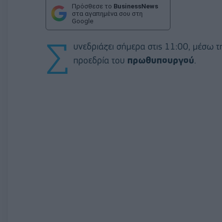
Πρόσθεσε το
BusinessNews
στα αγαπημένα σου στη
Google
Σ
υνεδριάζει σήμερα στις 11:00, μέσω τ
προεδρία του
πρωθυπουργού
.