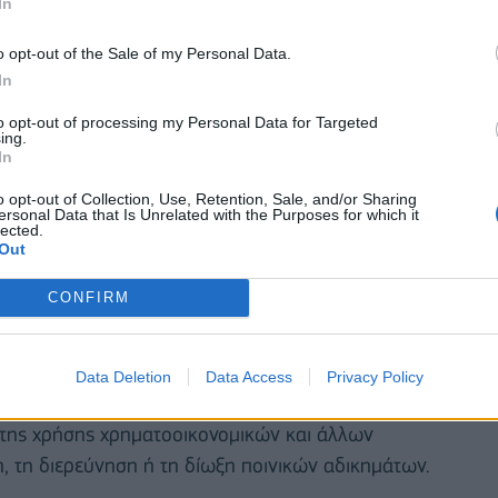
In
o opt-out of the Sale of my Personal Data.
In
to opt-out of processing my Personal Data for Targeted
ing.
Πλεύρη του νομοσχεδίου: Εθνικός Οργανισμός
In
ών κριτηρίων, έλεγχος φαρμακευτικής δαπάνης.
o opt-out of Collection, Use, Retention, Sale, and/or Sharing
ersonal Data that Is Unrelated with the Purposes for which it
 Κώστα Τσιάρα των νομοθετικών πρωτοβουλιών: α)
lected.
Out
θνικής Σχολής Δικαστικών Λειτουργών, β)
 Λέρου.
CONFIRM
 Χρήστο Σταϊκούρα των νομοθετικών πρωτοβουλιών
σχετικά με την έκδοση και τη δημόσια εποπτεία
Data Deletion
Data Access
Privacy Policy
ασυνοριακή διανομή οργανισμών συλλογικών
της χρήσης χρηματοοικονομικών και άλλων
, τη διερεύνηση ή τη δίωξη ποινικών αδικημάτων.