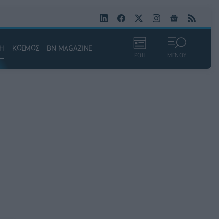
ΚΗ
ΚΟΣΜΟΣ
BN MAGAZINE
ΡΟΗ
ΜΕΝΟΥ