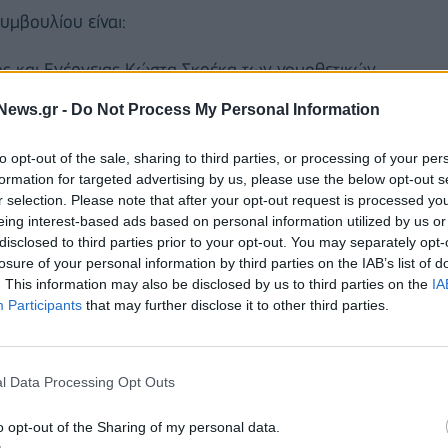
υμβουλίου είναι:
ς και Ενέργειας Κώστα Σκρέκα των νομοθετικών
 β) Εκσυγχρονισμός αδειοδοτικής διαδικασίας έργων
News.gr -
Do Not Process My Personal Information
εκτρικής ενέργειας, υπεράκτια αιολικά πάρκα,
ρχής Υδρογονανθράκων.
to opt-out of the sale, sharing to third parties, or processing of your per
formation for targeted advertising by us, please use the below opt-out s
ι Κοινωνικών Υποθέσεων Κωστή Χατζηδάκη του
r selection. Please note that after your opt-out request is processed y
eing interest-based ads based on personal information utilized by us or
κτρονικού Εθνικού Φορέα Κοινωνικής Ασφάλισης.
disclosed to third parties prior to your opt-out. You may separately opt-
losure of your personal information by third parties on the IAB’s list of
. This information may also be disclosed by us to third parties on the
IA
Participants
that may further disclose it to other third parties.
l Data Processing Opt Outs
o opt-out of the Sharing of my personal data.