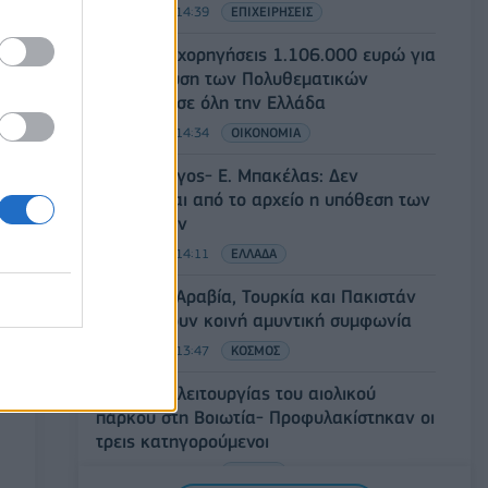
07/08/2026 - 14:39
ΕΠΙΧΕΙΡΗΣΕΙΣ
ΥΠΠΟ: Επιχορηγήσεις 1.106.000 ευρώ για
την ενίσχυση των Πολυθεματικών
Φεστιβάλ σε όλη την Ελλάδα
07/08/2026 - 14:34
ΟΙΚΟΝΟΜΙΑ
Άρειος Πάγος- Ε. Μπακέλας: Δεν
ανασύρεται από το αρχείο η υπόθεση των
υποκλοπών
07/08/2026 - 14:11
ΕΛΛΑΔΑ
Σαουδική Αραβία, Τουρκία και Πακιστάν
υπογράφουν κοινή αμυντική συμφωνία
07/08/2026 - 13:47
ΚΟΣΜΟΣ
Αναστολή λειτουργίας του αιολικού
πάρκου στη Βοιωτία- Προφυλακίστηκαν οι
τρεις κατηγορούμενοι
07/08/2026 - 13:23
ΕΛΛΑΔΑ