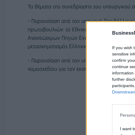
Τα θέματα της συνεδρίασης του υπουργικού σ
- Παρουσίαση από τον υπουργό Περιβάλλοντο
πρωτοβουλιών: α) Εθνικός κλιματικός νόμος,
Business
Ανανεώσιμων Πηγών Ενέργειας, αποθήκευση ηλ
μετασχηματισμός Ελληνικής Διαχειριστικής Α
If you wish 
sensitive in
- Παρουσίαση από τον υπουργό Εργασίας κα
confirm you
continue se
νομοσχεδίου για τον εκσυγχρονισμό του Ηλε
information 
further disc
participants
Downstream 
Persona
I want t