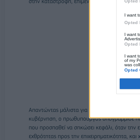
στην καταστροφή, επιμένουν στην καταστροφ
Opted 
I want t
Opted 
I want 
Advertis
Opted 
I want t
of my P
was col
Opted 
Απαντώντας μάλιστα για το σύνολο των θεμάτ
κυβέρνηση, ο πρωθυπουργός υπογράμμισε πω
που προσπαθεί να σηκώσει κεφάλι, όταν την 
εχθρότητας προς την επιχειρηματικότητα, και 