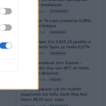
αμυντικών τεχνολογιών
07/08/2026 - 16:11
ΕΠΙΧΕΙΡΗΣΕΙΣ
Συνάλλαγμα: Το ευρώ ενισχύεται 0,08%,
στα 1,1534 δολάρια
07/08/2026 - 15:45
ΟΙΚΟΝΟΜΙΑ
Χρηματιστήριο: Στις 2.623,19 μονάδες ο
Γενικός Δείκτης Τιμών, με άνοδο 0,57%
07/08/2026 - 15:21
ΟΙΚΟΝΟΜΙΑ
Νέο κύμα καύσωνα στην Ευρώπη –
Θερμοκρασίες άνω των 40°C σε Ιταλία,
Ισπανία και Βαλκάνια
07/08/2026 - 14:58
ΚΟΣΜΟΣ
Fourlis: Συμφωνία για την πώληση
συμμετοχής στο Sofia South Ring Mall
έναντι 49,35 εκατ. ευρώ
07/08/2026 - 14:39
ΕΠΙΧΕΙΡΗΣΕΙΣ