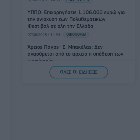
ΥΠΠΟ: Επιχορηγήσεις 1.106.000 ευρώ για
την ενίσχυση των Πολυθεματικών
Φεστιβάλ σε όλη την Ελλάδα
07/08/2026 - 14:34
ΟΙΚΟΝΟΜΙΑ
Άρειος Πάγος- Ε. Μπακέλας: Δεν
ανασύρεται από το αρχείο η υπόθεση των
υποκλοπών
07/08/2026 - 14:11
ΕΛΛΑΔΑ
ΟΛΕΣ ΟΙ ΕΙΔΗΣΕΙΣ
Σαουδική Αραβία, Τουρκία και Πακιστάν
υπογράφουν κοινή αμυντική συμφωνία
07/08/2026 - 13:47
ΚΟΣΜΟΣ