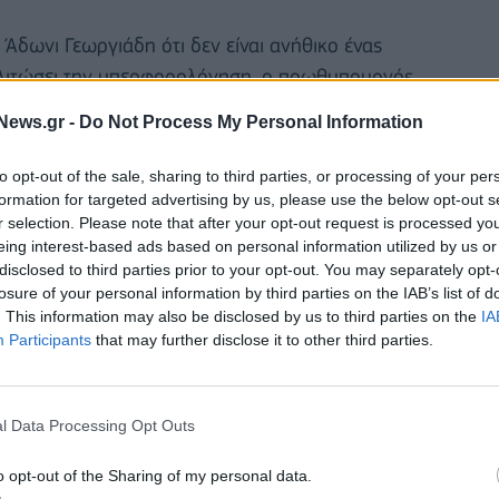
Άδωνι Γεωργιάδη ότι δεν είναι ανήθικο ένας
 γλιτώσει την υπερφορολόγηση, ο πρωθυπουργός
ιότι «απέναντι στην Ελλάδα της παραγωγής και της
News.gr -
Do Not Process My Personal Information
ιαφθοράς και της αρπαχτής,
που κοίταζε πάντα να
ώτης, να βρίσκει τρόπους να νομιμοποιεί αυτή τη
to opt-out of the sale, sharing to third parties, or processing of your per
ό, έχουμε και τον Άδωνη να μας λέει ότι εκτός από
formation for targeted advertising by us, please use the below opt-out s
r selection. Please note that after your opt-out request is processed y
ο Αλέξης Τσίπρας, στέλνοντας μήνυμα πως
«η
eing interest-based ads based on personal information utilized by us or
 Ελλάδα της κρίσης. «Θα κλείσουμε με όλα τα μέσα
disclosed to third parties prior to your opt-out. You may separately opt-
λλη μια φορά, στους παραδείσους εκείνους των
losure of your personal information by third parties on the IAB’s list of
. This information may also be disclosed by us to third parties on the
IA
ν»
δεσμεύθηκε ο κ. Τσίπρας.
Participants
that may further disclose it to other third parties.
 αντιπολίτευση για «μηδενισμό», κάλεσε τους
διανομή του κοινωνικού μερίσματος», αλλά και τον
l Data Processing Opt Outs
ής, της φοροδιαφυγής
, των φορολογικών
οι της σχολής ΚΑΚΩΝ ΤΕΧΝΩΝ, που μας οδήγησαν
o opt-out of the Sharing of my personal data.