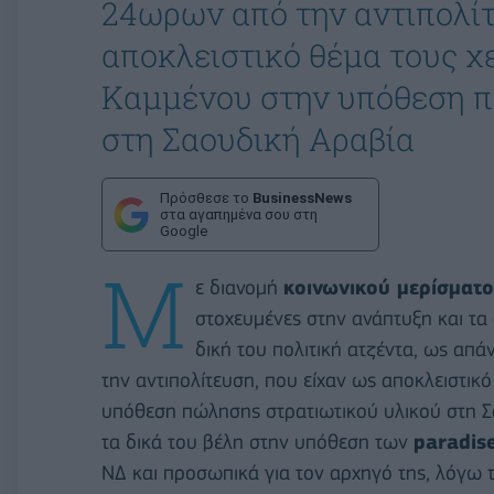
24ωρων από την αντιπολίτ
αποκλειστικό θέμα τους χ
Καμμένου στην υπόθεση π
στη Σαουδική Αραβία
Πρόσθεσε το
BusinessNews
στα αγαπημένα σου στη
Google
Μ
ε διανομή
κοινωνικού μερίσματ
στοχευμένες στην ανάπτυξη και τα 
δική του πολιτική ατζέντα, ως απ
την αντιπολίτευση, που είχαν ως αποκλειστικ
υπόθεση πώλησης στρατιωτικού υλικού στη Σα
τα δικά του βέλη στην υπόθεση των
paradis
ΝΔ και προσωπικά για τον αρχηγό της, λόγω 