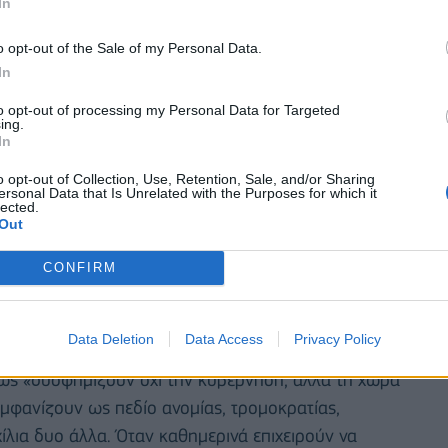
ή» σημείωσε χαρακτηριστικά.
In
o opt-out of the Sale of my Personal Data.
In
to opt-out of processing my Personal Data for Targeted
ing.
In
o opt-out of Collection, Use, Retention, Sale, and/or Sharing
ersonal Data that Is Unrelated with the Purposes for which it
lected.
Out
CONFIRM
Data Deletion
Data Access
Privacy Policy
ων επί των οποίων η ΝΔ ασκεί κριτική στην
ς «δυσφημίζουν όχι την κυβέρνηση, αλλά τη χώρα
εμφανίζουν ως πεδίο ανομίας, τρομοκρατίας,
χίλια δυο άλλα. Όταν καθημερινά επιχειρούν να