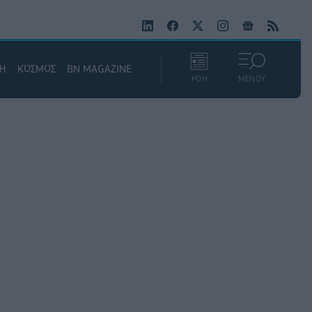
ΚΗ
ΚΟΣΜΟΣ
BN MAGAZINE
ΡΟΗ
ΜΕΝΟΥ