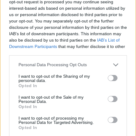
opt-out request is processed you may continue seeing
interest-based ads based on personal information utilized by
us or personal information disclosed to third parties prior to
Β.Σ. Καρούλιας: Τζίρος 98,7
Deloitte Ελλάδος:
your opt-out. You may separately opt-out of the further
εκατ. ευρώ και αύξηση κερδών
Χρηματοοικονομικός
57% - Τα νέα στοιχήματα σε
σύμβουλος της ΔΕΗ για την
disclosure of your personal information by third parties on the
low & non alcohol
είσοδο στην πολωνική αγορά
IAB’s list of downstream participants. This information may
ενέργειας
also be disclosed by us to third parties on the
IAB’s List of
Downstream Participants
that may further disclose it to other
third parties.
Η Chery επενδύει 75 εκατ. δολάρια στην KG Mobility
Personal Data Processing Opt Outs
I want to opt-out of the Sharing of my
personal data.
Το FIAT 500 Hybrid τώρα από
Ατρόμητος και Novibet
Opted In
18.990 ευρώ
συνεχίζουν μαζί: Ανανέωση της
συνεργασίας τους μέχρι το
I want to opt-out of the Sale of my
2028
Personal Data.
Opted In
I want to opt-out of processing my
Personal Data for Targeted Advertising.
18η συνεχόμενη χρονιά για τον ΟΤΕ στη διεθνή σειρά δεικτών
Opted In
FTSE4Good