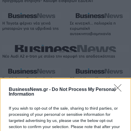
πρόγραμμα στήριξης- Κάλυψη εισφορών ΕΔΟΕΑΠ
Η Toyota φέρνει νέα γενιά
Σε κινεζική… πολιορκία η
μπαταριών για τα υβριδικά της
ευρωπαϊκή
αυτοκινητοβιομηχανία
Νέο Audi A2 e-tron με στόχο την κορυφή της αποδοτικότητας
Σασλόγλου: «Ξεχνάμε ό,τι έγινε
Εθνική Κορασίδων: Νίκησε με
και προχωράμε»
74-65 τη Δανία και παίζει
BusinessNews.gr -
Do Not Process My Personal
ημιτελικό με τη Νορβηγία
Information
If you wish to opt-out of the sale, sharing to third parties, or
Ελληνική Αναπτυξιακή Τράπεζα: Με «προίκα» 2 δισ. ευρώ ανοίγει
processing of your personal or sensitive information for
δρόμο για δάνεια έως 5 δισ. σε μικρομεσαίες
targeted advertising by us, please use the below opt-out
section to confirm your selection. Please note that after your