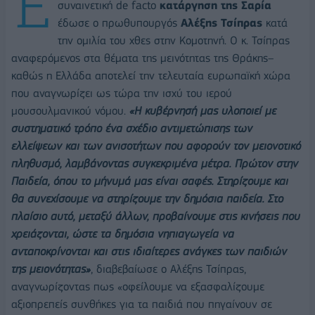
Έ
συναινετική de facto
κατάργηση της Σαρία
έδωσε ο πρωθυπουργός
Αλέξης Τσίπρας
κατά
την ομιλία του χθες στην Κομοτηνή. Ο κ. Τσίπρας
αναφερόμενος στα θέματα της μεινότητας της Θράκης–
καθώς η Ελλάδα αποτελεί την τελευταία ευρωπαϊκή χώρα
που αναγνωρίζει ως τώρα την ισχύ του ιερού
μουσουλμανικού νόμου.
«Η κυβέρνησή μας υλοποιεί με
συστηματικό τρόπο ένα σχέδιο αντιμετώπισης των
ελλείψεων και των ανισοτήτων που αφορούν τον μειονοτικό
πληθυσμό, λαμβάνοντας συγκεκριμένα μέτρα. Πρώτον στην
Παιδεία, όπου το μήνυμά μας είναι σαφές. Στηρίζουμε και
θα συνεχίσουμε να στηρίζουμε την δημόσια παιδεία. Στο
πλαίσιο αυτό, μεταξύ άλλων, προβαίνουμε στις κινήσεις που
χρειάζονται, ώστε τα δημόσια νηπιαγωγεία να
ανταποκρίνονται και στις ιδιαίτερες ανάγκες των παιδιών
της μειονότητας»
, διαβεβαίωσε ο Αλέξης Τσίπρας,
αναγνωρίζοντας πως «οφείλουμε να εξασφαλίζουμε
αξιοπρεπείς συνθήκες για τα παιδιά που πηγαίνουν σε