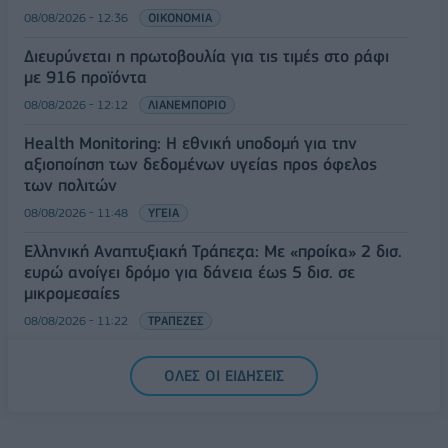
08/08/2026 - 12:36
ΟΙΚΟΝΟΜΙΑ
Διευρύνεται η πρωτοβουλία για τις τιμές στο ράφι
με 916 προϊόντα
08/08/2026 - 12:12
ΛΙΑΝΕΜΠΟΡΙΟ
Health Monitoring: Η εθνική υποδομή για την
αξιοποίηση των δεδομένων υγείας προς όφελος
των πολιτών
08/08/2026 - 11:48
ΥΓΕΙΑ
Ελληνική Αναπτυξιακή Τράπεζα: Με «προίκα» 2 δισ.
ευρώ ανοίγει δρόμο για δάνεια έως 5 δισ. σε
μικρομεσαίες
08/08/2026 - 11:22
ΤΡΑΠΕΖΕΣ
5G παντού, 6G στον ορίζοντα: Πού βρίσκεται η
ΟΛΕΣ ΟΙ ΕΙΔΗΣΕΙΣ
Ελλάδα στη μεγάλη τεχνολογική μετάβαση
08/08/2026 - 10:54
ΤΕΧΝΟΛΟΓΙΑ