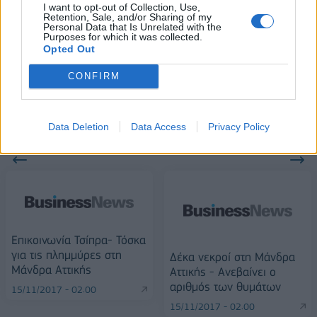
I want to opt-out of Collection, Use,
Retention, Sale, and/or Sharing of my
Personal Data that Is Unrelated with the
Purposes for which it was collected.
Alpha Bank: Για πρώτη φορά το Αρχαίο Θέατρο Επιδαύρου άνοιξε τις
Opted Out
πύλες του σε όλους
CONFIRM
Data Deletion
Data Access
Privacy Policy
ΠΕΡΙΣΣΌΤΕΡΑ ΣΕ ΑΥΤΉ ΤΗΝ ΚΑΤΗΓΟΡΊΑ
Επικοινωνία Τσίπρα- Τόσκα
για τις πλημμύρες στη
Δέκα νεκροί στη Μάνδρα
Μάνδρα Αττικής
Αττικής - Ανεβαίνει ο
αριθμός των θυμάτων
15/11/2017 - 02:00
15/11/2017 - 02:00