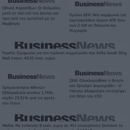
Εθνική Κορασίδων: Οι δηλώσεις
μετά τη νίκη επί της Δανίας και
Όμιλος ΔΕΗ: Νέα συμφωνία για
πριν από τον ημιτελικό με τη
χαρτοφυλάκιο έργων ΑΠΕ άνω
Νορβηγία
των 2 GW σε Πολωνία και
Ουγγαρία
Fourlis: Συμφωνία για την πώληση συμμετοχής στο Sofia South Ring
Mall έναντι 49,35 εκατ. ευρώ
ΣΚΑΪ: Ολοκληρώθηκε η θητεία
του Γρηγόρη Δημητριάδη - Ο
Χρηματιστήριο Αθηνών:
Γιάννης Αλαφούζος επιστρέφει
Εβδομαδιαία άνοδος 1,76%,
στη θέση του CEO
κέρδη 23,31% από τις αρχές
του έτους
Media: Με ενίσχυση 8 εκατ. ευρώ σε 451 επιχειρήσεις ξεκίνησε το