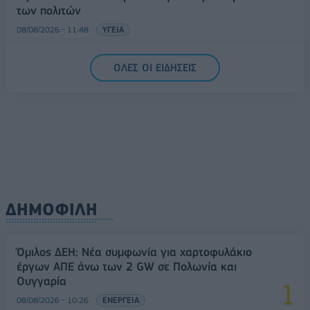
των πολιτών
08/08/2026 - 11:48
ΥΓΕΙΑ
Ελληνική Αναπτυξιακή Τράπεζα: Με «προίκα» 2 δισ.
ΟΛΕΣ ΟΙ ΕΙΔΗΣΕΙΣ
ευρώ ανοίγει δρόμο για δάνεια έως 5 δισ. σε
μικρομεσαίες
08/08/2026 - 11:22
ΤΡΑΠΕΖΕΣ
ΔΗΜΟΦΙΛΗ
Όμιλος ΔΕΗ: Νέα συμφωνία για χαρτοφυλάκιο
έργων ΑΠΕ άνω των 2 GW σε Πολωνία και
Ουγγαρία
08/08/2026 - 10:26
ΕΝΕΡΓΕΙΑ