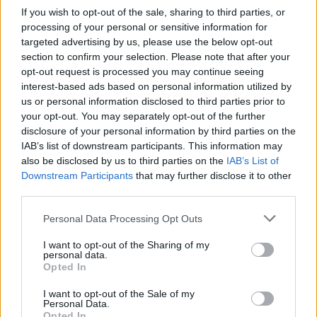
If you wish to opt-out of the sale, sharing to third parties, or
processing of your personal or sensitive information for
«Η οικογένεια Μπας φέρεται να βρίσκεται κοντά στην απόκτηση της
targeted advertising by us, please use the below opt-out
Βιλερμπάν»
section to confirm your selection. Please note that after your
opt-out request is processed you may continue seeing
interest-based ads based on personal information utilized by
us or personal information disclosed to third parties prior to
Εθνική Παίδων: Κόντρα στη
your opt-out. You may separately opt-out of the further
Γεωργία για την πρώτη νίκη στο
Όμιλος ΔΕΗ: Νέα συμφωνία για
disclosure of your personal information by third parties on the
Ευρωμπάσκετ U16 (live stream)
χαρτοφυλάκιο έργων ΑΠΕ άνω
IAB’s list of downstream participants. This information may
των 2 GW σε Πολωνία και
also be disclosed by us to third parties on the
IAB’s List of
Ουγγαρία
Downstream Participants
that may further disclose it to other
third parties.
Fourlis: Συμφωνία για την πώληση συμμετοχής στο Sofia South Ring
Personal Data Processing Opt Outs
Mall έναντι 49,35 εκατ. ευρώ
I want to opt-out of the Sharing of my
personal data.
Opted In
ΣΚΑΪ: Ολοκληρώθηκε η θητεία
I want to opt-out of the Sale of my
του Γρηγόρη Δημητριάδη - Ο
Χρηματιστήριο Αθηνών:
Personal Data.
Γιάννης Αλαφούζος επιστρέφει
Εβδομαδιαία άνοδος 1,76%,
Opted In