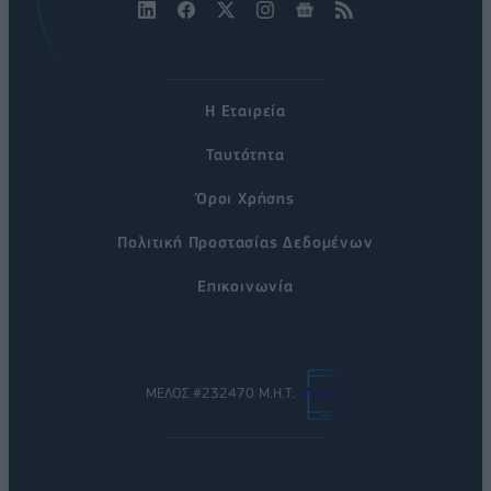
Η Εταιρεία
Ταυτότητα
Όροι Χρήσης
Πολιτική Προστασίας Δεδομένων
Επικοινωνία
ΜΕΛΟΣ #232470 Μ.Η.Τ.