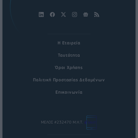
Η Εταιρεία
Ταυτότητα
Όροι Χρήσης
Πολιτική Προστασίας Δεδομένων
Επικοινωνία
ΜΕΛΟΣ #232470 Μ.Η.Τ.