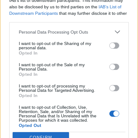
IAB’s list of downstream participants. This information may
Τύπου
also be disclosed by us to third parties on the
IAB’s List of
Downstream Participants
that may further disclose it to other
third parties.
Η Chery επενδύει 75 εκατ. δολάρια στην KG Mobility
Personal Data Processing Opt Outs
I want to opt-out of the Sharing of my
personal data.
Το FIAT 500 Hybrid τώρα από
Ατρόμητος και Novibet
Opted In
18.990 ευρώ
συνεχίζουν μαζί: Ανανέωση της
συνεργασίας τους μέχρι το
I want to opt-out of the Sale of my
2028
Personal Data.
Opted In
I want to opt-out of processing my
Personal Data for Targeted Advertising.
18η συνεχόμενη χρονιά για τον ΟΤΕ στη διεθνή σειρά δεικτών
Opted In
FTSE4Good
I want to opt-out of Collection, Use,
Retention, Sale, and/or Sharing of my
Personal Data that Is Unrelated with the
Purposes for which it was collected.
Alpha Bank: Για πρώτη φορά το Αρχαίο Θέατρο Επιδαύρου άνοιξε τις
Opted Out
πύλες του σε όλους
CONFIRM