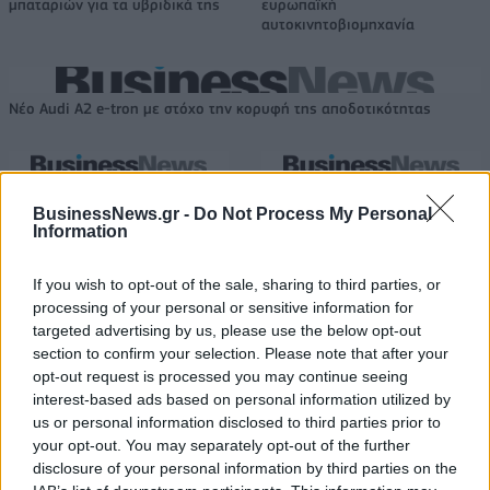
μπαταριών για τα υβριδικά της
ευρωπαϊκή
αυτοκινητοβιομηχανία
Νέο Audi A2 e-tron με στόχο την κορυφή της αποδοτικότητας
Ο Ένες Καντέρ θέλει να
Γιαννακόπουλος: «Όταν σου
δηλώσει συμμετοχή στο ντραφτ
ρίχνουν μια πέτρα, τους
BusinessNews.gr -
Do Not Process My Personal
Information
του WNBA!
καταστρέφεις» (vid)
If you wish to opt-out of the sale, sharing to third parties, or
processing of your personal or sensitive information for
ΕΛΣΤΑΤ: Στο 3,4% υποχώρησε ο πληθωρισμός τον Ιούλιο
targeted advertising by us, please use the below opt-out
section to confirm your selection. Please note that after your
opt-out request is processed you may continue seeing
interest-based ads based on personal information utilized by
us or personal information disclosed to third parties prior to
Χρηματοδότηση 8 εκατ. ευρώ
Metlen: Ρεκόρ EBITDA στο α'
your opt-out. You may separately opt-out of the further
σε 843 μέσα ενημέρωσης-
εξάμηνο, στα 550 εκατ. ευρώ –
Ξεκίνησε το πενταετές
Καθαρά κέρδη 313 εκατ. ευρώ
disclosure of your personal information by third parties on the
πρόγραμμα ενίσχυσης του