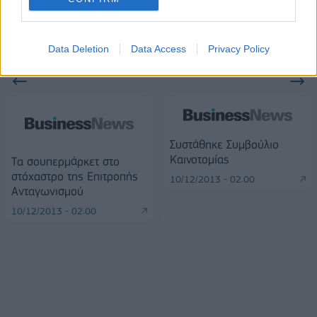
Data Deletion
Data Access
Privacy Policy
ΠΕΡΙΣΣΌΤΕΡΑ ΣΕ ΑΥΤΉ ΤΗΝ ΚΑΤΗΓΟΡΊΑ
Συστάθηκε Συμβούλιο
Καινοτομίας
Tα σουπερμάρκετ στο
στόχαστρο της Eπιτροπής
10/12/2013 - 02:00
Ανταγωνισμού
10/12/2013 - 02:00