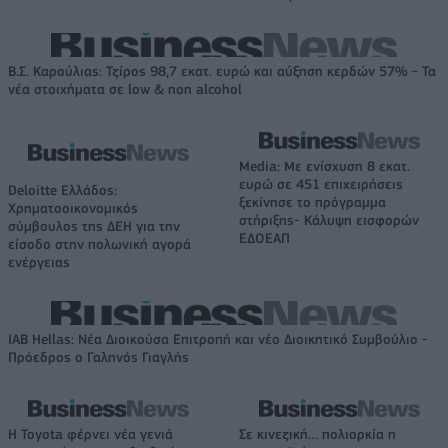
Β.Σ. Καρούλιας: Τζίρος 98,7 εκατ. ευρώ και αύξηση κερδών 57% - Τα
νέα στοιχήματα σε low & non alcohol
Media: Με ενίσχυση 8 εκατ.
ευρώ σε 451 επιχειρήσεις
Deloitte Ελλάδος:
ξεκίνησε το πρόγραμμα
Χρηματοοικονομικός
στήριξης- Κάλυψη εισφορών
σύμβουλος της ΔΕΗ για την
ΕΔΟΕΑΠ
είσοδο στην πολωνική αγορά
ενέργειας
IAB Hellas: Νέα Διοικούσα Επιτροπή και νέο Διοικητικό Συμβούλιο -
Πρόεδρος ο Γαληνός Γιαγλής
Η Toyota φέρνει νέα γενιά
Σε κινεζική… πολιορκία η