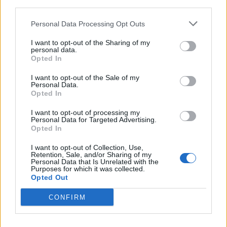
third parties.
Personal Data Processing Opt Outs
I want to opt-out of the Sharing of my
ΕΒΕΠ: Απλοποιεί τις
ΕΒΕΠ: Απλοποιεί τις
personal data.
εξαγωγές στη Ν. Κορέα
εξαγωγές στη Ν. Κορέα
Opted In
06/06/2014 - 03:00
06/06/2014 - 03:00
I want to opt-out of the Sale of my
Personal Data.
Opted In
I want to opt-out of processing my
Personal Data for Targeted Advertising.
Opted In
I want to opt-out of Collection, Use,
Retention, Sale, and/or Sharing of my
Personal Data that Is Unrelated with the
Purposes for which it was collected.
Opted Out
CONFIRM
ΡΟΗ ΕΙΔΗΣΕΩΝ