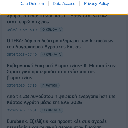
Data Deletion
Data Access
Privacy Policy
Χρηματιστήριο: Πτώση κατά 0,59%, στα 320,42
εκατ. ευρώ ο τζίρος
06/08/2026 - 18:10
ΟΙΚΟΝΟΜΙΑ
ΟΠΕΚΑ: Αύριο η δεύτερη πληρωμή των δικαιούχων
του Λογαριασμού Αγροτικής Εστίας
06/08/2026 - 17:40
ΟΙΚΟΝΟΜΙΑ
Κυβερνητική Επιτροπή Βιομηχανίας- Κ. Μητσοτάκης:
Στρατηγική προτεραιότητα η ενίσχυση της
βιομηχανίας
06/08/2026 - 17:18
ΠΟΛΙΤΙΚΗ
Από τις 28 Αυγούστου η ψηφιακή ενεργοποίηση της
Κάρτας Αγρότη μέσω της ΕΑΕ 2026
06/08/2026 - 16:51
ΟΙΚΟΝΟΜΙΑ
Eurobank: Εξελίξεις και προοπτικές στις αγορές
πετρελαίου και φυσικού αερίου στην Ευρώπη