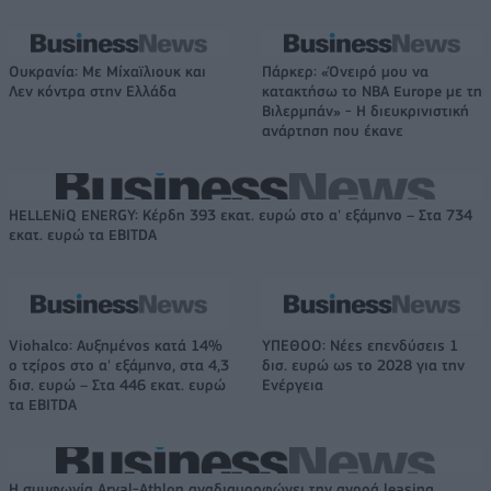
Ουκρανία: Με Μίχαϊλιουκ και
Πάρκερ: «Όνειρό μου να
Λεν κόντρα στην Ελλάδα
κατακτήσω το ΝΒΑ Europe με τη
Βιλερμπάν» - Η διευκρινιστική
ανάρτηση που έκανε
HELLENiQ ENERGY: Κέρδη 393 εκατ. ευρώ στο α' εξάμηνο – Στα 734
εκατ. ευρώ τα EBITDA
Viohalco: Αυξημένος κατά 14%
ΥΠΕΘΟΟ: Νέες επενδύσεις 1
ο τζίρος στο α' εξάμηνο, στα 4,3
δισ. ευρώ ως το 2028 για την
δισ. ευρώ – Στα 446 εκατ. ευρώ
Ενέργεια
τα EBITDA
Η συμφωνία Arval-Athlon αναδιαμορφώνει την αγορά leasing