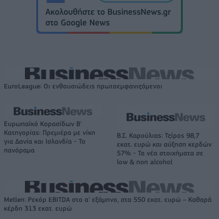
EuroLeague: Οι ενθουσιώδεις πρωτοεμφανιζόμενοι
Ευρωπαϊκό Κορασίδων Β'
Κατηγορίας: Πρεμιέρα με νίκη
Β.Σ. Καρούλιας: Τζίρος 98,7
για Δανία και Ισλανδία - Το
εκατ. ευρώ και αύξηση κερδών
πανόραμα
57% - Τα νέα στοιχήματα σε
low & non alcohol
Metlen: Ρεκόρ EBITDA στο α' εξάμηνο, στα 550 εκατ. ευρώ – Καθαρά
κέρδη 313 εκατ. ευρώ