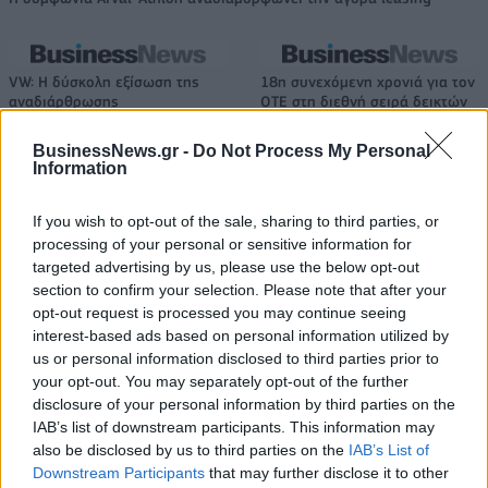
VW: Η δύσκολη εξίσωση της
18η συνεχόμενη χρονιά για τον
αναδιάρθρωσης
ΟΤΕ στη διεθνή σειρά δεικτών
FTSE4Good
BusinessNews.gr -
Do Not Process My Personal
Information
Alpha Bank: Για πρώτη φορά το Αρχαίο Θέατρο Επιδαύρου άνοιξε τις
If you wish to opt-out of the sale, sharing to third parties, or
πύλες του σε όλους
processing of your personal or sensitive information for
targeted advertising by us, please use the below opt-out
section to confirm your selection. Please note that after your
ESG Report 2025: Πώς η ΑΒ Βασιλόπουλος μετατρέπει τη
opt-out request is processed you may continue seeing
βιωσιμότητα σε καθημερινή πράξη
interest-based ads based on personal information utilized by
us or personal information disclosed to third parties prior to
your opt-out. You may separately opt-out of the further
disclosure of your personal information by third parties on the
IAB’s list of downstream participants. This information may
also be disclosed by us to third parties on the
IAB’s List of
ΠΕΡΙΣΣΌΤΕΡΑ ΣΕ ΑΥΤΉ ΤΗΝ ΚΑΤΗΓΟΡΊΑ
Downstream Participants
that may further disclose it to other