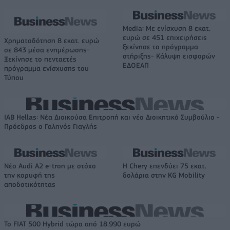
Media: Με ενίσχυση 8 εκατ.
ευρώ σε 451 επιχειρήσεις
Χρηματοδότηση 8 εκατ. ευρώ
ξεκίνησε το πρόγραμμα
σε 843 μέσα ενημέρωσης-
στήριξης- Κάλυψη εισφορών
Ξεκίνησε το πενταετές
ΕΔΟΕΑΠ
πρόγραμμα ενίσχυσης του
Τύπου
IAB Hellas: Νέα Διοικούσα Επιτροπή και νέο Διοικητικό Συμβούλιο -
Πρόεδρος ο Γαληνός Γιαγλής
Νέο Audi A2 e-tron με στόχο
Η Chery επενδύει 75 εκατ.
την κορυφή της
δολάρια στην KG Mobility
αποδοτικότητας
Το FIAT 500 Hybrid τώρα από 18.990 ευρώ