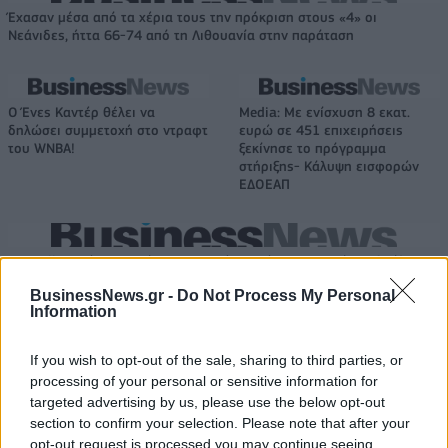
Έχασαν μέσα από τα χέρια τους την πρόκριση στους «4» οι
Νεάνιδες, ήττα 66-74 από τη Λιθουανία στην παράταση
Ο Ένες Καντέρ θέλει να
Media: Με ενίσχυση 8 εκατ.
δηλώσει συμμετοχή στο ντραφτ
ευρώ σε 451 επιχειρήσεις
του WNBA!
ξεκίνησε το πρόγραμμα
στήριξης- Κάλυψη εισφορών
ΕΔΟΕΑΠ
IAB Hellas: Νέα Διοικούσα Επιτροπή και νέο Διοικητικό Συμβούλιο -
Πρόεδρος ο Γαληνός Γιαγλής
BusinessNews.gr -
Do Not Process My Personal
Information
Η Toyota φέρνει νέα γενιά
Σε κινεζική… πολιορκία η
If you wish to opt-out of the sale, sharing to third parties, or
μπαταριών για τα υβριδικά της
ευρωπαϊκή
processing of your personal or sensitive information for
αυτοκινητοβιομηχανία
targeted advertising by us, please use the below opt-out
section to confirm your selection. Please note that after your
opt-out request is processed you may continue seeing