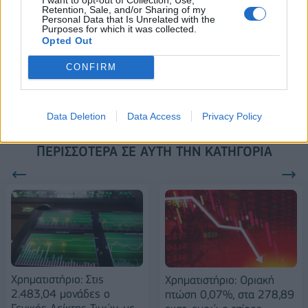
Retention, Sale, and/or Sharing of my
Personal Data that Is Unrelated with the
Purposes for which it was collected.
Opted Out
Alpha Bank: Για πρώτη φορά το
Αρχαίο Θέατρο Επιδαύρου
CONFIRM
άνοιξε τις πύλες του σε όλους
Data Deletion
Data Access
Privacy Policy
ΠΕΡΙΣΣΌΤΕΡΑ ΣΕ ΑΥΤΉ ΤΗΝ ΚΑΤΗΓΟΡΊΑ
Χρηματιστήριο: Στις
Χρηματιστήριο: Οριακή
2.483,04 μονάδες ο
πτώση 0,07%, στα 278,89