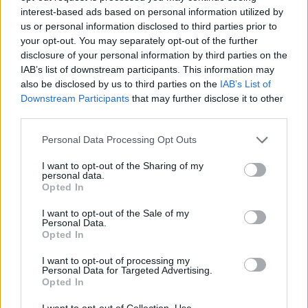
interest-based ads based on personal information utilized by
Νέο Audi A2 e-tron με στόχο την κορυφή της αποδοτικότητας
us or personal information disclosed to third parties prior to
your opt-out. You may separately opt-out of the further
disclosure of your personal information by third parties on the
Ευρωπαϊκό Κορασίδων: Άνετη
Γιαννακόπουλος: «Όταν σου
IAB’s list of downstream participants. This information may
νίκη της Ελλάδας στην
ρίχνουν μια πέτρα, τους
also be disclosed by us to third parties on the
IAB’s List of
πρεμιέρα, 78-36 την Ιρλανδία
καταστρέφεις» (vid)
Downstream Participants
that may further disclose it to other
third parties.
Personal Data Processing Opt Outs
Η Chery επενδύει 75 εκατ. δολάρια στην KG Mobility
I want to opt-out of the Sharing of my
personal data.
Opted In
Το FIAT 500 Hybrid τώρα από
Ατρόμητος και Novibet
18.990 ευρώ
συνεχίζουν μαζί: Ανανέωση της
I want to opt-out of the Sale of my
Personal Data.
συνεργασίας τους μέχρι το
Opted In
2028
I want to opt-out of processing my
Personal Data for Targeted Advertising.
Opted In
18η συνεχόμενη χρονιά για τον ΟΤΕ στη διεθνή σειρά δεικτών
FTSE4Good
I want to opt-out of Collection, Use,