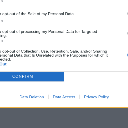
In
o opt-out of the Sale of my Personal Data.
In
to opt-out of processing my Personal Data for Targeted
ing.
In
ας αβεβαιότητας
o opt-out of Collection, Use, Retention, Sale, and/or Sharing
ersonal Data that Is Unrelated with the Purposes for which it
lected.
Out
είναι η ελληνική οικονομία; - Ο απολογισμός της
CONFIRM
Data Deletion
Data Access
Privacy Policy