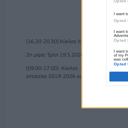
Opted 
I want t
Opted 
I want 
Advertis
Opted 
[16.20-20.30] Κύκλος IΙ: Συνθήκες παγκόσμι
I want t
2η μέρα: Τρίτη 19.5.2026
of my P
was col
Opted 
[09.00-17.00] Κύκλος II: Πόσο ανθεκτική 
επταετίας 2019-2026 και οι νέες προκλήσεις