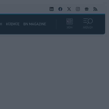
ΚΗ
ΚΟΣΜΟΣ
BN MAGAZINE
ΡΟΗ
ΜΕΝΟΥ