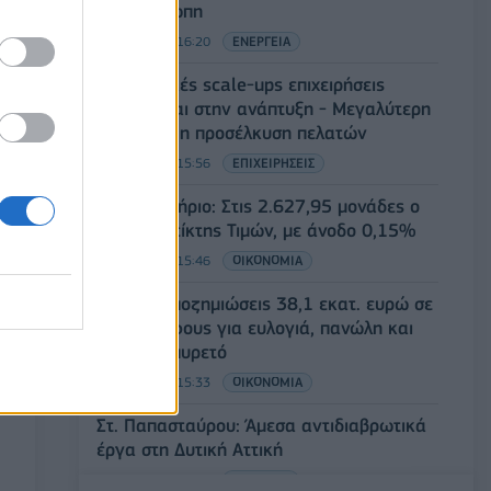
στην Ευρώπη
06/08/2026 - 16:20
ΕΝΕΡΓΕΙΑ
Οι ελληνικές scale-ups επιχειρήσεις
στρέφονται στην ανάπτυξη - Μεγαλύτερη
πρόκληση η προσέλκυση πελατών
06/08/2026 - 15:56
ΕΠΙΧΕΙΡΗΣΕΙΣ
Χρηματιστήριο: Στις 2.627,95 μονάδες ο
Γενικός Δείκτης Τιμών, με άνοδο 0,15%
06/08/2026 - 15:46
ΟΙΚΟΝΟΜΙΑ
ΥΠΑΑΤ: Αποζημιώσεις 38,1 εκατ. ευρώ σε
κτηνοτρόφους για ευλογιά, πανώλη και
αφθώδη πυρετό
06/08/2026 - 15:33
ΟΙΚΟΝΟΜΙΑ
Στ. Παπασταύρου: Άμεσα αντιδιαβρωτικά
έργα στη Δυτική Αττική
06/08/2026 - 15:17
ΠΟΛΙΤΙΚΗ