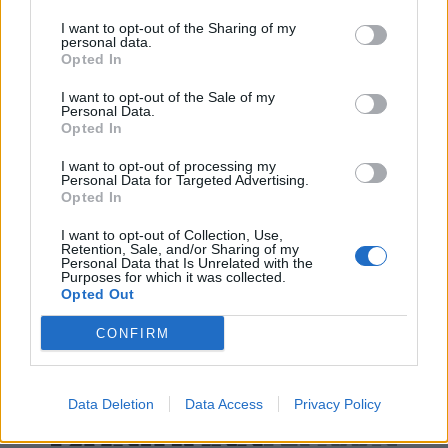
Είσοδος της γαλλικής Meridiam στην ηλεκτρική διασύνδεση Ελλάδας
I want to opt-out of the Sharing of my
– Κύπρου
personal data.
Opted In
I want to opt-out of the Sale of my
Personal Data.
Opted In
Coca-Cola HBC: Άνοδος 11,4%
Cenergy Holdings: Άνοδος 45%
στα καθαρά κέρδη του α΄
στα καθαρά κέρδη του α΄
I want to opt-out of processing my
εξαμήνου – Στα 524,4 εκατ.
εξαμήνου, στα 138 εκατ. ευρώ
Personal Data for Targeted Advertising.
ευρώ
Opted In
I want to opt-out of Collection, Use,
Retention, Sale, and/or Sharing of my
Personal Data that Is Unrelated with the
Η συμφωνία Arval-Athlon αναδιαμορφώνει την αγορά leasing
Purposes for which it was collected.
Opted Out
CONFIRM
VW: Η δύσκολη εξίσωση της
Alpha Bank: Για πρώτη φορά το
αναδιάρθρωσης
Αρχαίο Θέατρο Επιδαύρου
άνοιξε τις πύλες του σε όλους
Data Deletion
Data Access
Privacy Policy