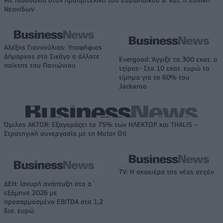
Νεανίδων
Αλέξης Γιαννούλιας: Υποψήφιος
Δήμαρχος στο Σικάγο ο άλλοτε
Evergood: Άγγιξε τα 300 εκατ. ο
παίκτης του Πανιώνιου
τζίρος- Στα 10 εκατ. ευρώ το
τίμημα για το 60% του
Jackaroo
Όμιλος AKTOR: Εξαγοράζει το 75% των ΗΛΕΚΤΩΡ και THALIS –
Στρατηγική συνεργασία με τη Motor Oil
TV: Η σκακιέρα της νέας σεζόν
ΔΕΗ: Ισχυρή ανάπτυξη στο α΄
εξάμηνο 2026 με
προσαρμοσμένο EBITDA στα 1,2
δισ. ευρώ