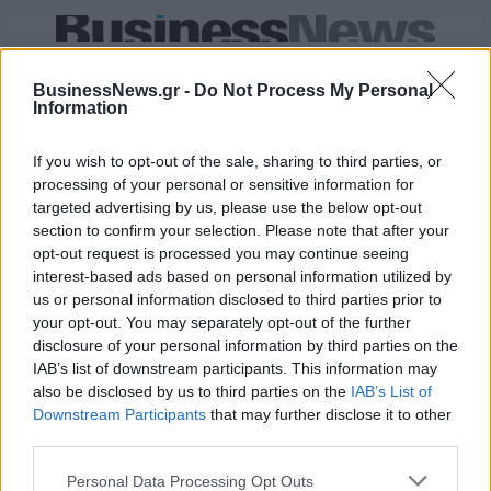
IAB Hellas: Νέα Διοικούσα Επιτροπή και νέο Διοικητικό Συμβούλιο -
Πρόεδρος ο Γαληνός Γιαγλής
BusinessNews.gr -
Do Not Process My Personal
Information
Νέο Audi A2 e-tron με στόχο
Η Chery επενδύει 75 εκατ.
If you wish to opt-out of the sale, sharing to third parties, or
την κορυφή της
δολάρια στην KG Mobility
processing of your personal or sensitive information for
αποδοτικότητας
targeted advertising by us, please use the below opt-out
section to confirm your selection. Please note that after your
opt-out request is processed you may continue seeing
interest-based ads based on personal information utilized by
Το FIAT 500 Hybrid τώρα από 18.990 ευρώ
us or personal information disclosed to third parties prior to
your opt-out. You may separately opt-out of the further
disclosure of your personal information by third parties on the
IAB’s list of downstream participants. This information may
Ντουράντ: "Ο Γιάννης θα
Οι διακοπές των Γάλλων του
μπορούσε να 'ναι ο κορυφαίος
Παναθηναϊκού με τέσσερις
also be disclosed by us to third parties on the
IAB’s List of
όλων"! (vid)
συμπατριώτες τους στη Μύκονο
Downstream Participants
that may further disclose it to other
(pic)
third parties.
Personal Data Processing Opt Outs