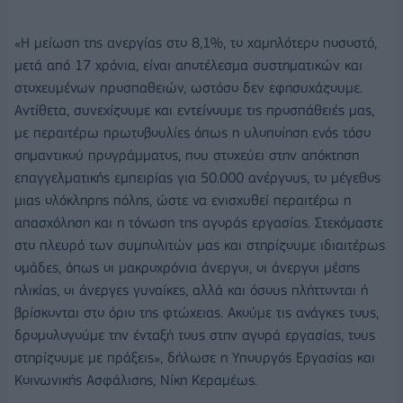
«Η μείωση της ανεργίας στο 8,1%, το χαμηλότερο ποσοστό,
μετά από 17 χρόνια, είναι αποτέλεσμα συστηματικών και
στοχευμένων προσπαθειών, ωστόσο δεν εφησυχάζουμε.
Αντίθετα, συνεχίζουμε και εντείνουμε τις προσπάθειές μας,
με περαιτέρω πρωτοβουλίες όπως η υλοποίηση ενός τόσο
σημαντικού προγράμματος, που στοχεύει στην απόκτηση
επαγγελματικής εμπειρίας για 50.000 ανέργους, το μέγεθος
μιας ολόκληρης πόλης, ώστε να ενισχυθεί περαιτέρω η
απασχόληση και η τόνωση της αγοράς εργασίας. Στεκόμαστε
στο πλευρό των συμπολιτών μας και στηρίζουμε ιδιαιτέρως
ομάδες, όπως οι μακροχρόνια άνεργοι, οι άνεργοι μέσης
ηλικίας, οι άνεργες γυναίκες, αλλά και όσους πλήττονται ή
βρίσκονται στο όριο της φτώχειας. Ακούμε τις ανάγκες τους,
δρομολογούμε την ένταξή τους στην αγορά εργασίας, τους
στηρίζουμε με πράξεις», δήλωσε η Υπουργός Εργασίας και
Κοινωνικής Ασφάλισης, Νίκη Κεραμέως.