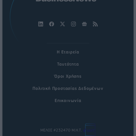
Η Εταιρεία
Ταυτότητα
Όροι Χρήσης
Πολιτική Προστασίας Δεδομένων
Επικοινωνία
ΜΕΛΟΣ #232470 Μ.Η.Τ.