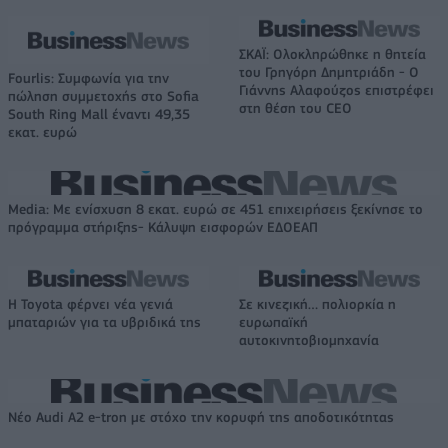
ΣΚΑΪ: Ολοκληρώθηκε η θητεία
του Γρηγόρη Δημητριάδη - Ο
Fourlis: Συμφωνία για την
Γιάννης Αλαφούζος επιστρέφει
πώληση συμμετοχής στο Sofia
στη θέση του CEO
South Ring Mall έναντι 49,35
εκατ. ευρώ
Media: Με ενίσχυση 8 εκατ. ευρώ σε 451 επιχειρήσεις ξεκίνησε το
πρόγραμμα στήριξης- Κάλυψη εισφορών ΕΔΟΕΑΠ
Η Toyota φέρνει νέα γενιά
Σε κινεζική… πολιορκία η
μπαταριών για τα υβριδικά της
ευρωπαϊκή
αυτοκινητοβιομηχανία
Νέο Audi A2 e-tron με στόχο την κορυφή της αποδοτικότητας