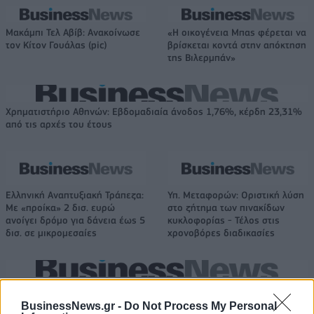
Μακάμπι Τελ Αβίβ: Ανακοίνωσε
«Η οικογένεια Μπας φέρεται να
τον Κίτον Γουάλας (pic)
βρίσκεται κοντά στην απόκτηση
της Βιλερμπάν»
Χρηματιστήριο Αθηνών: Εβδομαδιαία άνοδος 1,76%, κέρδη 23,31%
από τις αρχές του έτους
Ελληνική Αναπτυξιακή Τράπεζα:
Υπ. Μεταφορών: Οριστική λύση
Με «προίκα» 2 δισ. ευρώ
στο ζήτημα των πινακίδων
ανοίγει δρόμο για δάνεια έως 5
κυκλοφορίας - Τέλος στις
δισ. σε μικρομεσαίες
χρονοβόρες διαδικασίες
Η Chery επενδύει 75 εκατ. δολάρια στην KG Mobility
BusinessNews.gr -
Do Not Process My Personal