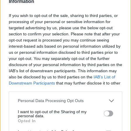
Information
Το FIAT 500 Hybrid τώρα από
Ατρόμητος και Novibet
If you wish to opt-out of the sale, sharing to third parties, or
18.990 ευρώ
συνεχίζουν μαζί: Ανανέωση της
processing of your personal or sensitive information for
συνεργασίας τους μέχρι το
2028
targeted advertising by us, please use the below opt-out
section to confirm your selection. Please note that after your
opt-out request is processed you may continue seeing
interest-based ads based on personal information utilized by
18η συνεχόμενη χρονιά για τον ΟΤΕ στη διεθνή σειρά δεικτών
us or personal information disclosed to third parties prior to
FTSE4Good
your opt-out. You may separately opt-out of the further
disclosure of your personal information by third parties on the
IAB’s list of downstream participants. This information may
also be disclosed by us to third parties on the
IAB’s List of
Alpha Bank: Για πρώτη φορά το Αρχαίο Θέατρο Επιδαύρου άνοιξε τις
πύλες του σε όλους
Downstream Participants
that may further disclose it to other
third parties.
Personal Data Processing Opt Outs
I want to opt-out of the Sharing of my
personal data.
ΠΕΡΙΣΣΌΤΕΡΑ ΣΕ ΑΥΤΉ ΤΗΝ ΚΑΤΗΓΟΡΊΑ
Opted In