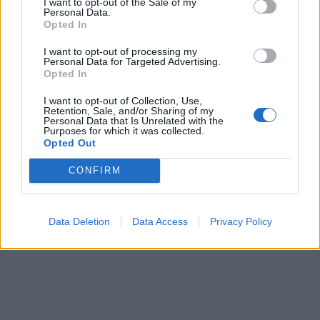
I want to opt-out of the Sale of my
Personal Data.
Opted In
I want to opt-out of processing my
Personal Data for Targeted Advertising.
Opted In
S&P Global: Ανάκαμψη της
I want to opt-out of Collection, Use,
Ευρωαγορές: Με άνοδο η
απόδοσης του ελληνικού
Retention, Sale, and/or Sharing of my
έναρξη των συναλλαγών
Personal Data that Is Unrelated with the
τομέα μεταποίησης τον
Purposes for which it was collected.
της εβδομάδας
Οκτώβριο
Opted Out
03/11/2025 - 10:57
03/11/2025 - 11:29
CONFIRM
Data Deletion
Data Access
Privacy Policy