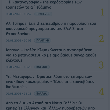
- Η «ακτινογραφία» της κερδοφορίας των
τραπεζών το α΄ εξάμηνο
09/08/2026 - 10:52
ΤΡΑΠΕΖΕΣ
Αλ. Τσίπρας: Στις 2 Σεπτεμβρίου η παρουσίαση του
οικονομικού προγράμματος της ΕΛ.Α.Σ. στη
Θεσσαλονίκη
09/08/2026 - 10:03
ΠΟΛΙΤΙΚΗ
Ισπανία – Ιταλία: Κλιμακώνεται η αντιπαράθεση
για το μεταναστευτικό με αμοιβαίους συνοριακούς
ελέγχους
09/08/2026 - 10:29
ΚΟΣΜΟΣ
Υπ. Μεταφορών: Οριστική λύση στο ζήτημα των
πινακίδων κυκλοφορίας - Τέλος στις χρονοβόρες
διαδικασίες
09/08/2026 - 11:18
ΕΛΛΑΔΑ
Από τη Δυτική Αττική στη Νότια Γαλλία : Οι
εμπειρίες Ελλήνων και Γάλλων πυροσβεστών από