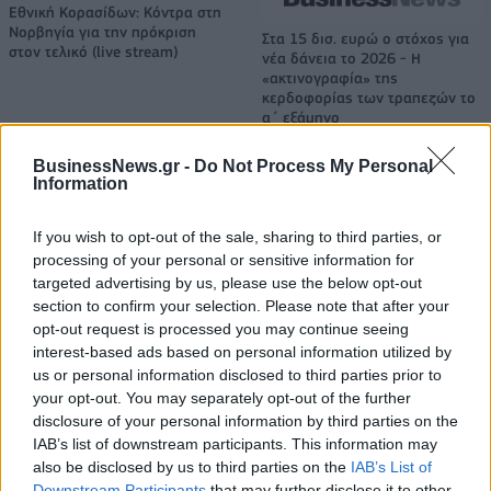
Εθνική Κορασίδων: Κόντρα στη
Νορβηγία για την πρόκριση
Στα 15 δισ. ευρώ ο στόχος για
στον τελικό (live stream)
νέα δάνεια το 2026 - Η
«ακτινογραφία» της
κερδοφορίας των τραπεζών το
α΄ εξάμηνο
BusinessNews.gr -
Do Not Process My Personal
Information
Όμιλος ΔΕΗ: Νέα συμφωνία για χαρτοφυλάκιο έργων ΑΠΕ άνω των 2
GW σε Πολωνία και Ουγγαρία
If you wish to opt-out of the sale, sharing to third parties, or
processing of your personal or sensitive information for
targeted advertising by us, please use the below opt-out
section to confirm your selection. Please note that after your
ΣΚΑΪ: Ολοκληρώθηκε η θητεία
του Γρηγόρη Δημητριάδη - Ο
opt-out request is processed you may continue seeing
Fourlis: Συμφωνία για την
Γιάννης Αλαφούζος επιστρέφει
interest-based ads based on personal information utilized by
πώληση συμμετοχής στο Sofia
στη θέση του CEO
South Ring Mall έναντι 49,35
us or personal information disclosed to third parties prior to
εκατ. ευρώ
your opt-out. You may separately opt-out of the further
disclosure of your personal information by third parties on the
IAB’s list of downstream participants. This information may
also be disclosed by us to third parties on the
IAB’s List of
Media: Με ενίσχυση 8 εκατ. ευρώ σε 451 επιχειρήσεις ξεκίνησε το
Downstream Participants
that may further disclose it to other