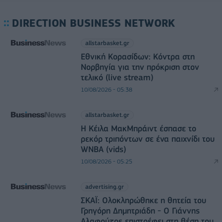
DIRECTION BUSINESS NETWORK
allstarbasket.gr
Εθνική Κορασίδων: Κόντρα στη
Νορβηγία για την πρόκριση στον
τελικό (live stream)
10/08/2026 - 05:38
allstarbasket.gr
Η Κέιλα ΜακΜπράιντ έσπασε το
ρεκόρ τριπόντων σε ένα παιχνίδι του
WNBA (vids)
10/08/2026 - 05:25
advertising.gr
ΣΚΑΪ: Ολοκληρώθηκε η θητεία του
Γρηγόρη Δημητριάδη - Ο Γιάννης
Αλαφούζος επιστρέφει στη θέση του