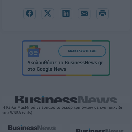
Η Κέιλα ΜακΜπράιντ έσπασε το ρεκόρ τριπόντων σε ένα παιχνίδι
του WNBA (vids)