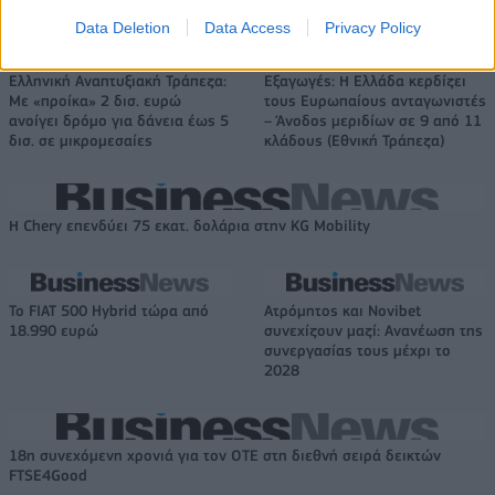
Data Deletion
Data Access
Privacy Policy
Ελληνική Αναπτυξιακή Τράπεζα:
Εξαγωγές: Η Ελλάδα κερδίζει
Με «προίκα» 2 δισ. ευρώ
τους Ευρωπαίους ανταγωνιστές
ανοίγει δρόμο για δάνεια έως 5
– Άνοδος μεριδίων σε 9 από 11
δισ. σε μικρομεσαίες
κλάδους (Εθνική Τράπεζα)
Η Chery επενδύει 75 εκατ. δολάρια στην KG Mobility
Το FIAT 500 Hybrid τώρα από
Ατρόμητος και Novibet
18.990 ευρώ
συνεχίζουν μαζί: Ανανέωση της
συνεργασίας τους μέχρι το
2028
18η συνεχόμενη χρονιά για τον ΟΤΕ στη διεθνή σειρά δεικτών
FTSE4Good