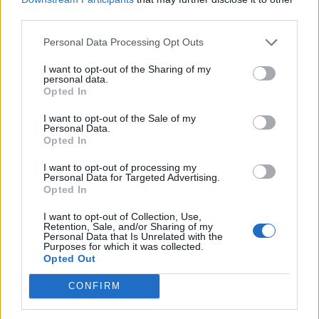
πρόγραμμα στήριξης- Κάλυψη εισφορών ΕΔΟΕΑΠ
third parties.
Personal Data Processing Opt Outs
Η Toyota φέρνει νέα γενιά
Σε κινεζική… πολιορκία η
I want to opt-out of the Sharing of my
μπαταριών για τα υβριδικά της
ευρωπαϊκή
personal data.
αυτοκινητοβιομηχανία
Opted In
I want to opt-out of the Sale of my
Personal Data.
Νέο Audi A2 e-tron με στόχο την κορυφή της αποδοτικότητας
Opted In
I want to opt-out of processing my
Personal Data for Targeted Advertising.
Opted In
ΠΑΟΚ: Στη Θεσσαλονίκη οι Ναζ
Εθνική Παίδων: Κόντρα στη
Μήτρου-Λονγκ, Τρέβορ
Σλοβενία την Τρίτη στο πρώτο
I want to opt-out of Collection, Use,
Χάντζινς και Κάιλ Αλεξάντερ -
νοκ-άουτ
Retention, Sale, and/or Sharing of my
Οι δηλώσεις τους (pics & vids)
Personal Data that Is Unrelated with the
Purposes for which it was collected.
Opted Out
Χρηματιστήριο Αθηνών: Εβδομαδιαία άνοδος 1,76%, κέρδη 23,31%
CONFIRM
από τις αρχές του έτους