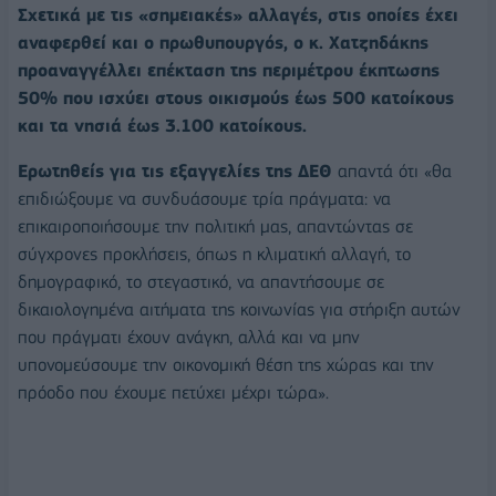
Σχετικά µε τις «σηµειακές» αλλαγές, στις οποίες έχει
αναφερθεί και ο πρωθυπουργός, ο κ. Χατζηδάκης
προαναγγέλλει επέκταση της περιµέτρου έκπτωσης
50% που ισχύει στους οικισµούς έως 500 κατοίκους
και τα νησιά έως 3.100 κατοίκους.
Ερωτηθείς για τις εξαγγελίες της ΔΕΘ
απαντά ότι «θα
επιδιώξουµε να συνδυάσουµε τρία πράγµατα: να
επικαιροποιήσουµε την πολιτική µας, απαντώντας σε
σύγχρονες προκλήσεις, όπως η κλιµατική αλλαγή, το
δηµογραφικό, το στεγαστικό, να απαντήσουµε σε
δικαιολογηµένα αιτήµατα της κοινωνίας για στήριξη αυτών
που πράγµατι έχουν ανάγκη, αλλά και να µην
υπονοµεύσουµε την οικονοµική θέση της χώρας και την
πρόοδο που έχουµε πετύχει µέχρι τώρα».