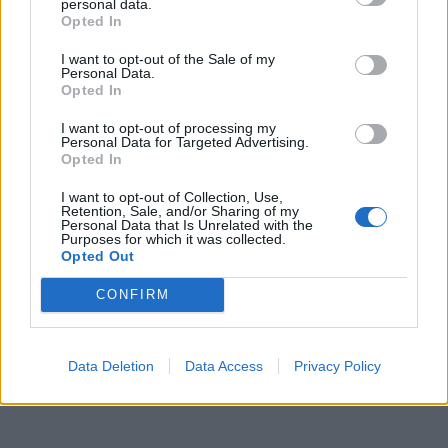
personal data.
Opted In
ΠΕΡΙΣΣΌΤΕΡΑ ΣΕ ΑΥΤΉ ΤΗΝ ΚΑΤΗΓΟΡΊΑ
I want to opt-out of the Sale of my
Personal Data.
Opted In
I want to opt-out of processing my
Personal Data for Targeted Advertising.
Opted In
I want to opt-out of Collection, Use,
Retention, Sale, and/or Sharing of my
Τι αναζητούν οι ενήλικες
ΑΑΔΕ: 'Εφοδοι σε σκάφη
Personal Data that Is Unrelated with the
από έναν Σύμβουλο
Purposes for which it was collected.
ημερήσιας κρουαζιέρας
Επαγγελματικού
Opted Out
στη Σαντορίνη - Έπεσαν
Προσανατολισμού
πρόστιμα για φοροδιαφυγή
CONFIRM
25/08/2024 - 12:55
26/08/2024 - 07:37
Data Deletion
Data Access
Privacy Policy