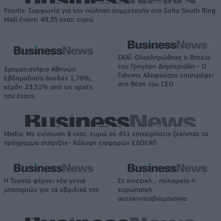
Fourlis: Συμφωνία για την πώληση συμμετοχής στο Sofia South Ring
Mall έναντι 49,35 εκατ. ευρώ
ΣΚΑΪ: Ολοκληρώθηκε η θητεία
του Γρηγόρη Δημητριάδη - Ο
Χρηματιστήριο Αθηνών:
Γιάννης Αλαφούζος επιστρέφει
Εβδομαδιαία άνοδος 1,76%,
στη θέση του CEO
κέρδη 23,31% από τις αρχές
του έτους
Media: Με ενίσχυση 8 εκατ. ευρώ σε 451 επιχειρήσεις ξεκίνησε το
πρόγραμμα στήριξης- Κάλυψη εισφορών ΕΔΟΕΑΠ
Η Toyota φέρνει νέα γενιά
Σε κινεζική… πολιορκία η
μπαταριών για τα υβριδικά της
ευρωπαϊκή
αυτοκινητοβιομηχανία