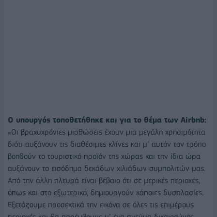
Ο υπουργός τοποθετήθηκε και για το θέμα των Airbnb:
«Οι βραχυχρόνιες µισθώσεις έχουν µια µεγάλη χρησιµότητα
διότι αυξάνουν τις διαθέσιµες κλίνες και µ’ αυτόν τον τρόπο
βοηθούν το τουριστικό προϊόν της χώρας και την ίδια ώρα
αυξάνουν το εισόδηµα δεκάδων χιλιάδων συµπολιτών µας.
Από την άλλη πλευρά είναι βέβαιο ότι σε µερικές περιοχές,
όπως και στο εξωτερικό, δηµιουργούν κάποιες δυσπλασίες.
Εξετάζουµε προσεκτικά την εικόνα σε όλες τις επιµέρους
περιοχές και θα παρέµβουµε µ’ ένα πνεύµα δικαιοσύνης,