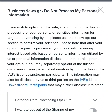
Η Chery επενδύει 75 εκατ. δολάρια στην KG Mobility
BusinessNews.gr -
Do Not Process My Personal
Information
If you wish to opt-out of the sale, sharing to third parties, or
Το FIAT 500 Hybrid τώρα από
Ατρόμητος και Novibet
processing of your personal or sensitive information for
18.990 ευρώ
συνεχίζουν μαζί: Ανανέωση της
targeted advertising by us, please use the below opt-out
συνεργασίας τους μέχρι το
section to confirm your selection. Please note that after your
2028
opt-out request is processed you may continue seeing
interest-based ads based on personal information utilized by
us or personal information disclosed to third parties prior to
18η συνεχόμενη χρονιά για τον ΟΤΕ στη διεθνή σειρά δεικτών
your opt-out. You may separately opt-out of the further
FTSE4Good
disclosure of your personal information by third parties on the
IAB’s list of downstream participants. This information may
also be disclosed by us to third parties on the
IAB’s List of
Downstream Participants
that may further disclose it to other
Alpha Bank: Για πρώτη φορά το Αρχαίο Θέατρο Επιδαύρου άνοιξε τις
third parties.
πύλες του σε όλους
Personal Data Processing Opt Outs
I want to opt-out of the Sharing of my