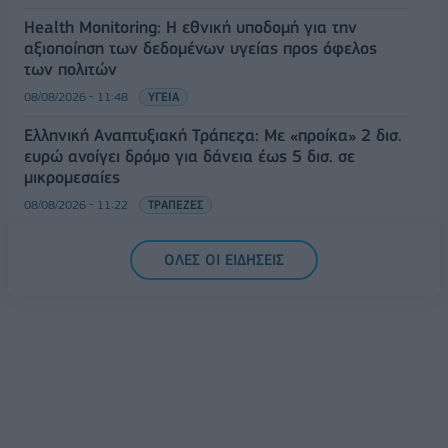
Health Monitoring: Η εθνική υποδομή για την
αξιοποίηση των δεδομένων υγείας προς όφελος
των πολιτών
08/08/2026 - 11:48
ΥΓΕΙΑ
Ελληνική Αναπτυξιακή Τράπεζα: Με «προίκα» 2 δισ.
ευρώ ανοίγει δρόμο για δάνεια έως 5 δισ. σε
μικρομεσαίες
08/08/2026 - 11:22
ΤΡΑΠΕΖΕΣ
5G παντού, 6G στον ορίζοντα: Πού βρίσκεται η
ΟΛΕΣ ΟΙ ΕΙΔΗΣΕΙΣ
Ελλάδα στη μεγάλη τεχνολογική μετάβαση
08/08/2026 - 10:54
ΤΕΧΝΟΛΟΓΙΑ