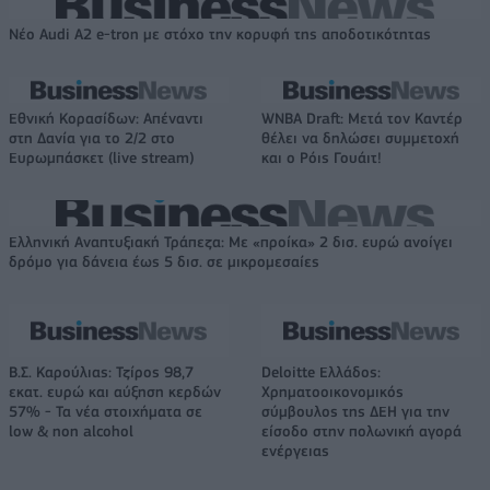
Νέο Audi A2 e-tron με στόχο την κορυφή της αποδοτικότητας
Εθνική Κορασίδων: Απέναντι
WNBA Draft: Μετά τον Καντέρ
στη Δανία για το 2/2 στο
θέλει να δηλώσει συμμετοχή
Ευρωμπάσκετ (live stream)
και ο Ρόις Γουάιτ!
Ελληνική Αναπτυξιακή Τράπεζα: Με «προίκα» 2 δισ. ευρώ ανοίγει
δρόμο για δάνεια έως 5 δισ. σε μικρομεσαίες
Β.Σ. Καρούλιας: Τζίρος 98,7
Deloitte Ελλάδος:
εκατ. ευρώ και αύξηση κερδών
Χρηματοοικονομικός
57% - Τα νέα στοιχήματα σε
σύμβουλος της ΔΕΗ για την
low & non alcohol
είσοδο στην πολωνική αγορά
ενέργειας