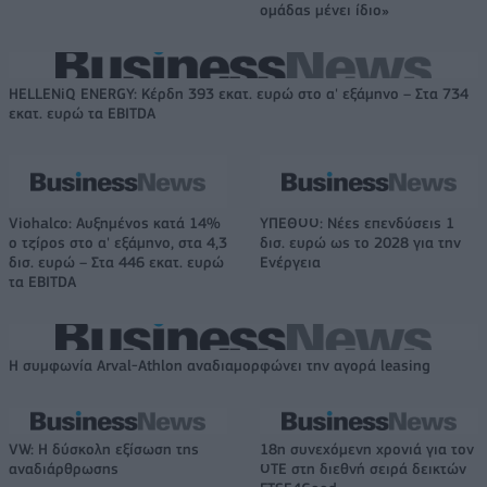
ομάδας μένει ίδιο»
HELLENiQ ENERGY: Κέρδη 393 εκατ. ευρώ στο α' εξάμηνο – Στα 734
εκατ. ευρώ τα EBITDA
Viohalco: Αυξημένος κατά 14%
ΥΠΕΘΟΟ: Νέες επενδύσεις 1
ο τζίρος στο α' εξάμηνο, στα 4,3
δισ. ευρώ ως το 2028 για την
δισ. ευρώ – Στα 446 εκατ. ευρώ
Ενέργεια
τα EBITDA
Η συμφωνία Arval-Athlon αναδιαμορφώνει την αγορά leasing
VW: Η δύσκολη εξίσωση της
18η συνεχόμενη χρονιά για τον
αναδιάρθρωσης
ΟΤΕ στη διεθνή σειρά δεικτών