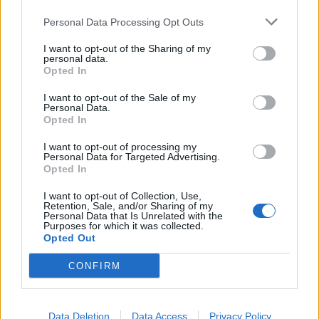
Personal Data Processing Opt Outs
Αυξημένες 12,49% οι
εισαγωγές φρούτων και
Μνημόνιο Συνεργασίας
I want to opt-out of the Sharing of my
personal data.
λαχανικών το α' εξάμηνο
ΤΑΙΠΕΔ – ΕΤΑΔ για την
Opted In
του 2024
αποτελεσματικότερη
αξιοποίηση της δημόσιας
03/07/2024 - 11:46
I want to opt-out of the Sale of my
ακίνητης περιουσίας
Personal Data.
Opted In
03/07/2024 - 13:48
I want to opt-out of processing my
Personal Data for Targeted Advertising.
Opted In
I want to opt-out of Collection, Use,
Retention, Sale, and/or Sharing of my
Personal Data that Is Unrelated with the
Purposes for which it was collected.
Opted Out
CONFIRM
Data Deletion
Data Access
Privacy Policy