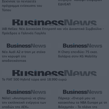
Ξεκίνησε το πενταετές
ΕΔΟΕΑΠ
πρόγραμμα ενίσχυσης του
Τύπου
IAB Hellas: Νέα Διοικούσα Επιτροπή και νέο Διοικητικό Συμβούλιο -
Πρόεδρος ο Γαληνός Γιαγλής
Νέο Audi A2 e-tron με στόχο
Η Chery επενδύει 75 εκατ.
την κορυφή της
δολάρια στην KG Mobility
αποδοτικότητας
Το FIAT 500 Hybrid τώρα από 18.990 ευρώ
Νόλεϊ: «Ανυπομονώ να ζήσω
Πάρκερ: «Όνειρό μου να
την εκπληκτική ενέργεια των
κατακτήσω το ΝΒΑ Europe με τη
οπαδών της ΑΕΚ»
Βιλερμπάν – Το πλάνο της