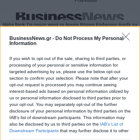
FTSE4Good
Alpha Bank: Για πρώτη φορά το Αρχαίο Θέατρο Επιδαύρου άνοιξε τις
πύλες του σε όλους
BusinessNews.gr -
Do Not Process My Personal
Information
ESG Report 2025: Πώς η ΑΒ Βασιλόπουλος μετατρέπει τη
If you wish to opt-out of the sale, sharing to third parties, or
βιωσιμότητα σε καθημερινή πράξη
processing of your personal or sensitive information for
targeted advertising by us, please use the below opt-out
section to confirm your selection. Please note that after your
opt-out request is processed you may continue seeing
interest-based ads based on personal information utilized by
ΠΕΡΙΣΣΌΤΕΡΑ ΣΕ ΑΥΤΉ ΤΗΝ ΚΑΤΗΓΟΡΊΑ
us or personal information disclosed to third parties prior to
your opt-out. You may separately opt-out of the further
disclosure of your personal information by third parties on the
IAB’s list of downstream participants. This information may
also be disclosed by us to third parties on the
IAB’s List of
Downstream Participants
that may further disclose it to other
third parties.