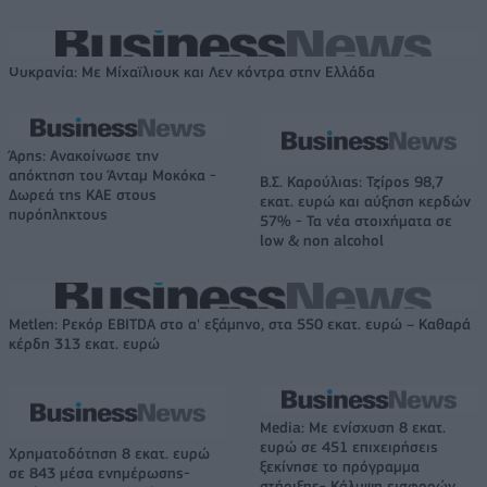
Ουκρανία: Με Μίχαϊλιουκ και Λεν κόντρα στην Ελλάδα
Άρης: Ανακοίνωσε την
απόκτηση του Άνταμ Μοκόκα -
Β.Σ. Καρούλιας: Τζίρος 98,7
Δωρεά της ΚΑΕ στους
εκατ. ευρώ και αύξηση κερδών
πυρόπληκτους
57% - Τα νέα στοιχήματα σε
low & non alcohol
Metlen: Ρεκόρ EBITDA στο α' εξάμηνο, στα 550 εκατ. ευρώ – Καθαρά
κέρδη 313 εκατ. ευρώ
Media: Με ενίσχυση 8 εκατ.
ευρώ σε 451 επιχειρήσεις
Χρηματοδότηση 8 εκατ. ευρώ
ξεκίνησε το πρόγραμμα
σε 843 μέσα ενημέρωσης-
στήριξης- Κάλυψη εισφορών