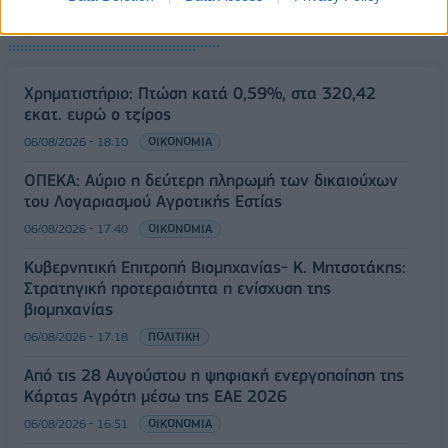
ΡΟΗ ΕΙΔΗΣΕΩΝ
Χρηματιστήριο: Πτώση κατά 0,59%, στα 320,42
εκατ. ευρώ ο τζίρος
06/08/2026 - 18:10
ΟΙΚΟΝΟΜΙΑ
ΟΠΕΚΑ: Αύριο η δεύτερη πληρωμή των δικαιούχων
του Λογαριασμού Αγροτικής Εστίας
06/08/2026 - 17:40
ΟΙΚΟΝΟΜΙΑ
Κυβερνητική Επιτροπή Βιομηχανίας- Κ. Μητσοτάκης:
Στρατηγική προτεραιότητα η ενίσχυση της
βιομηχανίας
06/08/2026 - 17:18
ΠΟΛΙΤΙΚΗ
Από τις 28 Αυγούστου η ψηφιακή ενεργοποίηση της
Κάρτας Αγρότη μέσω της ΕΑΕ 2026
06/08/2026 - 16:51
ΟΙΚΟΝΟΜΙΑ