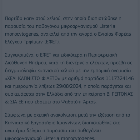
Παρτίδα καπνιστού χελιού, στην οποία διαπιστώθηκε η
παρουσία του παθογόνου μικροοργανισμού Listeria
monocytogenes, ανακαλεί από την αγορά ο Ενιαίος Φορέας
Ελέγχου Τρφίμων (ΕΦΕΤ).
Συγκεκριμένα, ο ΕΦΕΤ και ειδικότερα η Περιφερειακή
Διεύθυνση Ηπείρου, κατά τη διενέργεια ελέγχων, προέβη σε
δειγματοληψία καπνιστού χελιού με την εμπορική ονομασία
«ΧΕΛΙ ΚΑΠΝΙΣΤΟ ΦΙΛΕΤΟ» με αριθμό παρτίδας 1117324146
και ημερομηνία λήξεως 29/08/2024, η οποία παράγεται και
συσκευάζεται στην Ελλάδα από την επιχείρηση Β. ΓΕΙΤΟΝΑΣ
& ΣΙΑ ΕΕ που εδρεύει στο Ψαθοτόπι Άρτας.
Σύμφωνα με σχετική ανακοίνωση, μετά την εξέταση από το
Κτηνιατρικό Εργαστήριο Ιωαννίνων, διαπιστώθηκε στο
ανωτέρω δείγμα η παρουσία του παθογόνου
μικροοργανισμού Listeria monocytogenes.