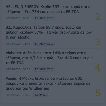
HELLENiQ ENERGY: Κέρδη 393 εκατ. ευρώ στο α'
εξάμηνο – Στα 734 εκατ. ευρώ τα EBITDA
06/08/2026 - 08:05
ΕΠΙΧΕΙΡΗΣΕΙΣ
Β.Σ. Καρούλιας: Τζίρος 98,7 εκατ. ευρώ και
αύξηση κερδών 57% - Τα νέα στοιχήματα σε low
& non alcohol
06/08/2026 - 11:48
ΕΠΙΧΕΙΡΗΣΕΙΣ
Viohalco: Αυξημένος κατά 14% ο τζίρος στο α'
εξάμηνο, στα 4,3 δισ. ευρώ – Στα 446 εκατ. ευρώ
τα EBITDA
06/08/2026 - 08:23
ΕΠΙΧΕΙΡΗΣΕΙΣ
Ρωσία: Η Μόσχα δηλώνει ότι κατέρριψε 605
ουκρανικά drones τη νύχτα - Ελαφρές ζημιές σε
αποθήκη της Wildberries
06/08/2026 - 10:30
ΚΟΣΜΟΣ