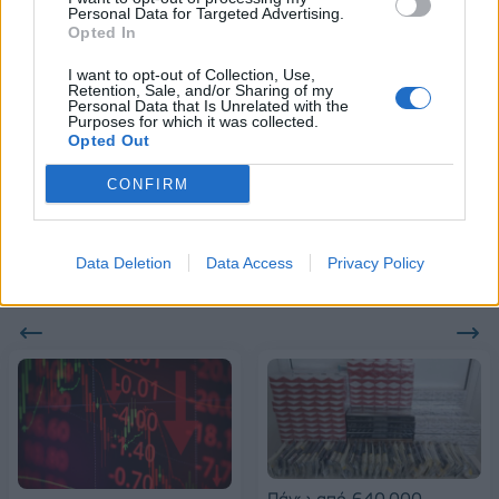
Personal Data for Targeted Advertising.
Opted In
Alpha Bank: Για πρώτη φορά το Αρχαίο Θέατρο Επιδαύρου άνοιξε τις
πύλες του σε όλους
I want to opt-out of Collection, Use,
Retention, Sale, and/or Sharing of my
Personal Data that Is Unrelated with the
Purposes for which it was collected.
Opted Out
ESG Report 2025: Πώς η ΑΒ Βασιλόπουλος μετατρέπει τη
βιωσιμότητα σε καθημερινή πράξη
CONFIRM
Data Deletion
Data Access
Privacy Policy
ΠΕΡΙΣΣΌΤΕΡΑ ΣΕ ΑΥΤΉ ΤΗΝ ΚΑΤΗΓΟΡΊΑ
Πάνω από 640.000