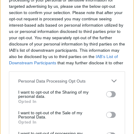
processing of your personal or sensitive information for
targeted advertising by us, please use the below opt-out
section to confirm your selection. Please note that after your
HELLENiQ ENERGY: Κέρδη 393 εκατ. ευρώ στο α' εξάμηνο – Στα 734
εκατ. ευρώ τα EBITDA
opt-out request is processed you may continue seeing
interest-based ads based on personal information utilized by
us or personal information disclosed to third parties prior to
your opt-out. You may separately opt-out of the further
disclosure of your personal information by third parties on the
Viohalco: Αυξημένος κατά 14%
ΥΠΕΘΟΟ: Νέες επενδύσεις 1
IAB’s list of downstream participants. This information may
ο τζίρος στο α' εξάμηνο, στα 4,3
δισ. ευρώ ως το 2028 για την
also be disclosed by us to third parties on the
IAB’s List of
δισ. ευρώ – Στα 446 εκατ. ευρώ
Ενέργεια
Downstream Participants
that may further disclose it to other
τα EBITDA
third parties.
Personal Data Processing Opt Outs
Η συμφωνία Arval-Athlon αναδιαμορφώνει την αγορά leasing
I want to opt-out of the Sharing of my
personal data.
Opted In
VW: Η δύσκολη εξίσωση της
18η συνεχόμενη χρονιά για τον
I want to opt-out of the Sale of my
αναδιάρθρωσης
ΟΤΕ στη διεθνή σειρά δεικτών
Personal Data.
FTSE4Good
Opted In
I want to opt-out of processing my