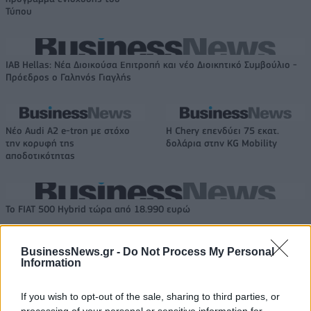
Τύπου
IAB Hellas: Νέα Διοικούσα Επιτροπή και νέο Διοικητικό Συμβούλιο -
Πρόεδρος ο Γαληνός Γιαγλής
Νέο Audi A2 e-tron με στόχο
Η Chery επενδύει 75 εκατ.
την κορυφή της
δολάρια στην KG Mobility
αποδοτικότητας
Το FIAT 500 Hybrid τώρα από 18.990 ευρώ
BusinessNews.gr -
Do Not Process My Personal
Καγουάι Λέοναρντ: Αποκάλυψη
EuroLeague: Οι ενθουσιώδεις
Information
για νέα παράνομη πηγή εσόδων
πρωτοεμφανιζόμενοι
από τους Κλίπερς (video)
If you wish to opt-out of the sale, sharing to third parties, or