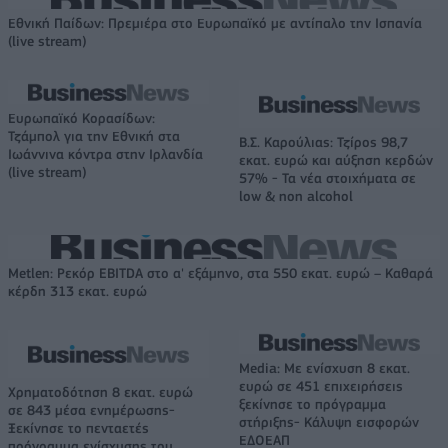
Εθνική Παίδων: Πρεμιέρα στο Ευρωπαϊκό με αντίπαλο την Ισπανία
(live stream)
Ευρωπαϊκό Κορασίδων:
Τζάμπολ για την Εθνική στα
Β.Σ. Καρούλιας: Τζίρος 98,7
Ιωάννινα κόντρα στην Ιρλανδία
εκατ. ευρώ και αύξηση κερδών
(live stream)
57% - Τα νέα στοιχήματα σε
low & non alcohol
Metlen: Ρεκόρ EBITDA στο α' εξάμηνο, στα 550 εκατ. ευρώ – Καθαρά
κέρδη 313 εκατ. ευρώ
Media: Με ενίσχυση 8 εκατ.
ευρώ σε 451 επιχειρήσεις
Χρηματοδότηση 8 εκατ. ευρώ
ξεκίνησε το πρόγραμμα
σε 843 μέσα ενημέρωσης-
στήριξης- Κάλυψη εισφορών
Ξεκίνησε το πενταετές
ΕΔΟΕΑΠ
πρόγραμμα ενίσχυσης του