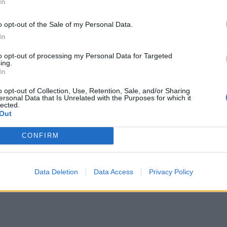
In
ήνες.
o opt-out of the Sale of my Personal Data.
υπογράφουν η υπουργός Εργασίας και
In
υ, ο υφυπουργός Εργασίας και Κοινωνικής
to opt-out of processing my Personal Data for Targeted
πουργοί Εθνικής Οικονομίας και Οικονομικών,
ing.
λιάς,
εξειδικεύονται οι προϋποθέσεις υπαγωγής για
In
υ e-ΕΦΚΑ με οφειλές μέχρι 30.000 ευρώ ή 10.000
o opt-out of Collection, Use, Retention, Sale, and/or Sharing
ersonal Data that Is Unrelated with the Purposes for which it
Γεωργικών Ασφαλίσεων (π. ΟΓΑ). Με την ίδια ΚΥΑ,
lected.
Out
ασταύρωσης, οι απαιτούμενοι έλεγχοι και οι τεχνικές
CONFIRM
Data Deletion
Data Access
Privacy Policy