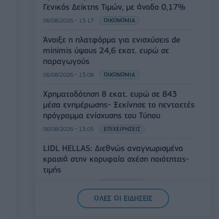
Γενικός Δείκτης Τιμών, με άνοδο 0,17%
06/08/2026 - 13:17
ΟΙΚΟΝΟΜΙΑ
Άνοιξε η πλατφόρμα για ενισχύσεις de
minimis ύψους 24,6 εκατ. ευρώ σε
παραγωγούς
06/08/2026 - 13:08
ΟΙΚΟΝΟΜΙΑ
Χρηματοδότηση 8 εκατ. ευρώ σε 843
μέσα ενημέρωσης- Ξεκίνησε το πενταετές
πρόγραμμα ενίσχυσης του Τύπου
06/08/2026 - 13:05
ΕΠΙΧΕΙΡΗΣΕΙΣ
LIDL HELLAS: Διεθνώς αναγνωρισμένα
κρασιά στην κορυφαία σχέση ποιότητας-
τιμής
06/08/2026 - 12:55
ΕΠΙΧΕΙΡΗΣΕΙΣ
ΟΛΕΣ ΟΙ ΕΙΔΗΣΕΙΣ
JUMBO: Αύξηση πωλήσεων 5% το
επτάμηνο του 2026