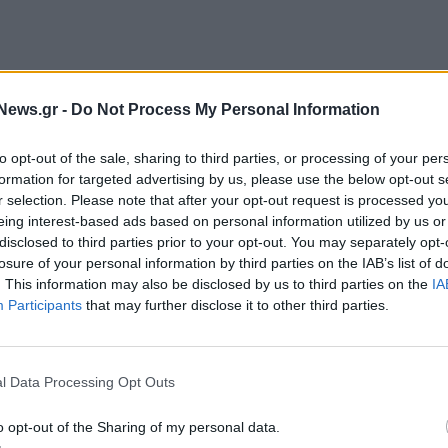
News.gr -
Do Not Process My Personal Information
 κατά 50% το πλαφόν για οφειλές προς τον e-ΕΦΚΑ,
με πράξη τις δεσμεύσεις μας» είπε η κ. Μιχαηλίδου.
to opt-out of the sale, sharing to third parties, or processing of your per
formation for targeted advertising by us, please use the below opt-out s
 τη δυνατότητα στους ελεύθερους επαγγελματίες να
r selection. Please note that after your opt-out request is processed y
ρώ ή 10.000 ευρώ, αν είναι αγρότης, ορίζοντας ότι
eing interest-based ads based on personal information utilized by us or
στο 60% της σύνταξης και, στη συνέχεια, θα δίνεται
disclosed to third parties prior to your opt-out. You may separately opt-
losure of your personal information by third parties on the IAB’s list of
σήμερα. Η Πολιτεία δεν επιθυμεί να υπάρχουν πολίτες
. This information may also be disclosed by us to third parties on the
IA
ρούν να εξυπηρετούν τα χρέη τους και να λαμβάνουν
Participants
that may further disclose it to other third parties.
ν από τη συγκεκριμένη ρύθμιση, ελεύθεροι
l Data Processing Opt Outs
ό 20.000 ευρώ ή αγρότες που όφειλαν πάνω
o opt-out of the Sharing of my personal data.
, για να λάβουν τη σύνταξη, να καταβάλουν το