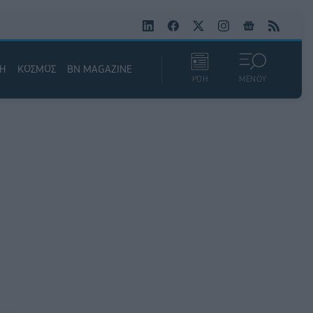
ΚΗ
ΚΟΣΜΟΣ
BN MAGAZINE
ΡΟΗ
ΜΕΝΟΥ