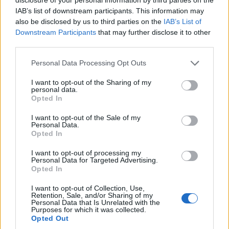
IAB’s list of downstream participants. This information may
also be disclosed by us to third parties on the
IAB’s List of
Downstream Participants
that may further disclose it to other
third parties.
Personal Data Processing Opt Outs
I want to opt-out of the Sharing of my
personal data.
Opted In
ΡΟΗ ΕΙΔΗΣΕΩΝ
I want to opt-out of the Sale of my
Personal Data.
Opted In
Κορυφώνεται η έξοδος του Αυγούστου – Πάνω από
56.000 επιβάτες αναχωρούν σήμερα από τα
I want to opt-out of processing my
Personal Data for Targeted Advertising.
λιμάνια της Αττικής
Opted In
08/08/2026 - 14:30
ΕΛΛΑΔΑ
I want to opt-out of Collection, Use,
Retention, Sale, and/or Sharing of my
Δυτική Αττική: Η επόμενη ημέρα μετά τις πυρκαγιές
Personal Data that Is Unrelated with the
– Τα έργα Antinero και η «μάχη» πριν από τις
Purposes for which it was collected.
βροχές
Opted Out