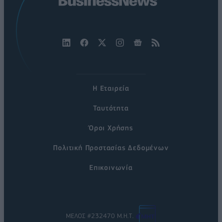
Η Εταιρεία
Ταυτότητα
Όροι Χρήσης
Πολιτική Προστασίας Δεδομένων
Επικοινωνία
ΜΕΛΟΣ #232470 Μ.Η.Τ.