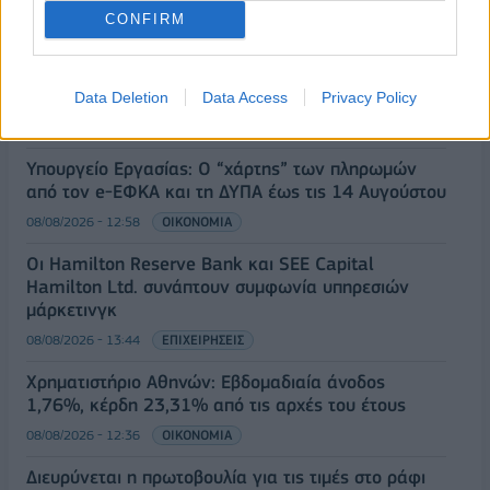
08/08/2026 - 14:08
ΕΛΛΑΔΑ
CONFIRM
Ειδικό Χωροταξικό για τον Τουρισμό: Οι νέοι
κανόνες για επενδύσεις, νησιά και προορισμούς υπό
πίεση
Data Deletion
Data Access
Privacy Policy
08/08/2026 - 13:21
ΤΟΥΡΙΣΜΟΣ
Υπουργείο Εργασίας: Ο “χάρτης” των πληρωμών
από τον e-ΕΦΚΑ και τη ΔΥΠΑ έως τις 14 Αυγούστου
08/08/2026 - 12:58
ΟΙΚΟΝΟΜΙΑ
Οι Hamilton Reserve Bank και SEE Capital
Hamilton Ltd. συνάπτουν συμφωνία υπηρεσιών
μάρκετινγκ
08/08/2026 - 13:44
ΕΠΙΧΕΙΡΗΣΕΙΣ
Χρηματιστήριο Αθηνών: Εβδομαδιαία άνοδος
1,76%, κέρδη 23,31% από τις αρχές του έτους
08/08/2026 - 12:36
ΟΙΚΟΝΟΜΙΑ
Διευρύνεται η πρωτοβουλία για τις τιμές στο ράφι