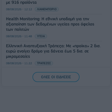
με 916 προϊόντα
08/08/2026 - 12:12
ΛΙΑΝΕΜΠΟΡΙΟ
Health Monitoring: Η εθνική υποδομή για την
αξιοποίηση των δεδομένων υγείας προς όφελος
των πολιτών
08/08/2026 - 11:48
ΥΓΕΙΑ
Ελληνική Αναπτυξιακή Τράπεζα: Με «προίκα» 2 δισ.
ευρώ ανοίγει δρόμο για δάνεια έως 5 δισ. σε
μικρομεσαίες
08/08/2026 - 11:22
ΤΡΑΠΕΖΕΣ
5G παντού, 6G στον ορίζοντα: Πού βρίσκεται η
ΟΛΕΣ ΟΙ ΕΙΔΗΣΕΙΣ
Ελλάδα στη μεγάλη τεχνολογική μετάβαση
08/08/2026 - 10:54
ΤΕΧΝΟΛΟΓΙΑ