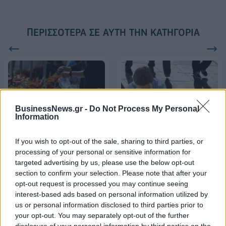
ΠΕΡΙΣΣΌΤΕΡΑ ΣΕ ΑΥΤΉ ΤΗΝ ΚΑΤΗΓΟΡΊΑ
BusinessNews.gr -
Do Not Process My Personal
Information
Σύνδεσμος Κεντρικής
Η εργασιακή ανασφάλεια
Λαχαναγοράς Αθηνών: Η
σε νέους ενήλικες
If you wish to opt-out of the sale, sharing to third parties, or
αγορά λειτουργεί ομαλά
συνδέεται με αυξημένο
processing of your personal or sensitive information for
κίνδυνο σοβαρών
targeted advertising by us, please use the below opt-out
10/04/2024 - 08:15
ασθενειών
section to confirm your selection. Please note that after your
opt-out request is processed you may continue seeing
10/04/2024 - 09:34
interest-based ads based on personal information utilized by
us or personal information disclosed to third parties prior to
your opt-out. You may separately opt-out of the further
disclosure of your personal information by third parties on the