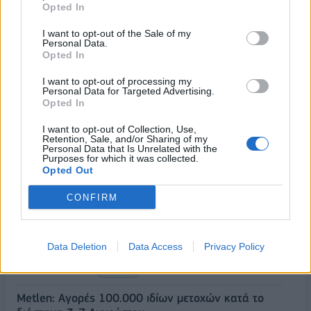
Opted In
I want to opt-out of the Sale of my
Personal Data.
Opted In
I want to opt-out of processing my
Personal Data for Targeted Advertising.
Opted In
I want to opt-out of Collection, Use,
Retention, Sale, and/or Sharing of my
Personal Data that Is Unrelated with the
Purposes for which it was collected.
Opted Out
ΡΟΗ ΕΙΔΗΣΕΩΝ
CONFIRM
Ρωσία: Συνολικά 456 drones καταρρίφθηκαν στη
Data Deletion
Data Access
Privacy Policy
διάρκεια της νύχτας
10/08/2026 - 12:58
ΚΟΣΜΟΣ
Metlen: Αγορές 100.000 ιδίων μετοχών κατά το