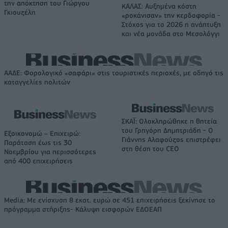
την απόκτηση του Γιώργου
ΚΑΛΑΣ: Αυξημένα κόστη
Γκιουζέλη
«ροκάνισαν» την κερδοφορία -
Στόχος για το 2026 η ανάπτυξη
και νέα μονάδα στο Μεσολόγγι
ΑΑΔΕ: Φορολογικό «σαφάρι» στις τουριστικές περιοχές, με οδηγό τις
καταγγελίες πολιτών
ΣΚΑΪ: Ολοκληρώθηκε η θητεία
του Γρηγόρη Δημητριάδη - Ο
Εξοικονομώ – Επιχειρώ:
Γιάννης Αλαφούζος επιστρέφει
Παράταση έως τις 30
στη θέση του CEO
Νοεμβρίου για περισσότερες
από 400 επιχειρήσεις
Media: Με ενίσχυση 8 εκατ. ευρώ σε 451 επιχειρήσεις ξεκίνησε το
πρόγραμμα στήριξης- Κάλυψη εισφορών ΕΔΟΕΑΠ