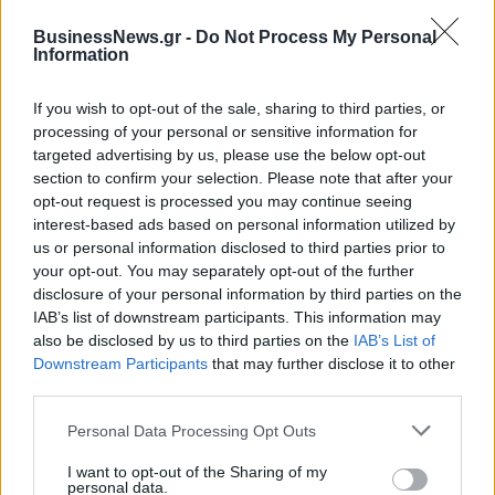
Alpha Bank: Για πρώτη φορά το Αρχαίο Θέατρο Επιδαύρου άνοιξε τις
πύλες του σε όλους
BusinessNews.gr -
Do Not Process My Personal
Information
If you wish to opt-out of the sale, sharing to third parties, or
processing of your personal or sensitive information for
ΠΕΡΙΣΣΌΤΕΡΑ ΣΕ ΑΥΤΉ ΤΗΝ ΚΑΤΗΓΟΡΊΑ
targeted advertising by us, please use the below opt-out
section to confirm your selection. Please note that after your
opt-out request is processed you may continue seeing
interest-based ads based on personal information utilized by
us or personal information disclosed to third parties prior to
your opt-out. You may separately opt-out of the further
disclosure of your personal information by third parties on the
IAB’s list of downstream participants. This information may
also be disclosed by us to third parties on the
IAB’s List of
Eυρωπαϊκη Ενωση:
Downstream Participants
that may further disclose it to other
JP Morgan: "Βλέπει" το
Συμφωνία για τις
third parties.
brent στα 100 δολάρια το
εισαγωγές ουκρανικών
βαρέλι, έως τον
Personal Data Processing Opt Outs
προϊόντων
Σεπτέμβριο
27/03/2024 - 20:11
I want to opt-out of the Sharing of my
27/03/2024 - 21:01
personal data.