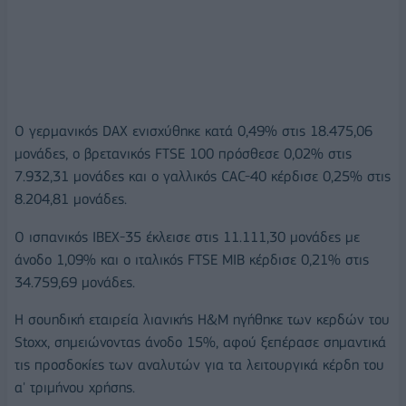
Ο γερμανικός DAX ενισχύθηκε κατά 0,49% στις 18.475,06
μονάδες, ο βρετανικός FTSE 100 πρόσθεσε 0,02% στις
7.932,31 μονάδες και ο γαλλικός CAC-40 κέρδισε 0,25% στις
8.204,81 μονάδες.
Ο ισπανικός IBEX-35 έκλεισε στις 11.111,30 μονάδες με
άνοδο 1,09% και ο ιταλικός FTSE MIB κέρδισε 0,21% στις
34.759,69 μονάδες.
Η σουηδική εταιρεία λιανικής H&M ηγήθηκε των κερδών του
Stoxx, σημειώνοντας άνοδο 15%, αφού ξεπέρασε σημαντικά
τις προσδοκίες των αναλυτών για τα λειτουργικά κέρδη του
α' τριμήνου χρήσης.