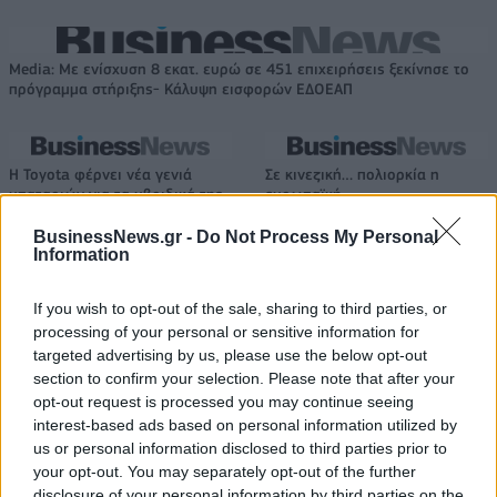
Media: Με ενίσχυση 8 εκατ. ευρώ σε 451 επιχειρήσεις ξεκίνησε το
πρόγραμμα στήριξης- Κάλυψη εισφορών ΕΔΟΕΑΠ
Η Toyota φέρνει νέα γενιά
Σε κινεζική… πολιορκία η
μπαταριών για τα υβριδικά της
ευρωπαϊκή
αυτοκινητοβιομηχανία
BusinessNews.gr -
Do Not Process My Personal
Information
Νέο Audi A2 e-tron με στόχο την κορυφή της αποδοτικότητας
If you wish to opt-out of the sale, sharing to third parties, or
processing of your personal or sensitive information for
targeted advertising by us, please use the below opt-out
section to confirm your selection. Please note that after your
Εθνική Νεανίδων: Ηττήθηκε 77-
Άρης: Το πρόγραμμα
opt-out request is processed you may continue seeing
78 από την Ισλανδία και
προετοιμασίας και τα φιλικά
interest-based ads based on personal information utilized by
τερμάτισε 6η στο Ευρωμπάσκετ
us or personal information disclosed to third parties prior to
your opt-out. You may separately opt-out of the further
disclosure of your personal information by third parties on the