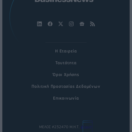
Η Εταιρεία
Ταυτότητα
Όροι Χρήσης
Πολιτική Προστασίας Δεδομένων
Επικοινωνία
ΜΕΛΟΣ #232470 Μ.Η.Τ.