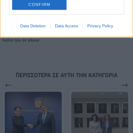
CONFIRM
18η συνεχόμενη χρονιά για τον ΟΤΕ στη διεθνή σειρά δεικτών
FTSE4Good
Data Deletion
Data Access
Privacy Policy
Alpha Bank: Για πρώτη φορά το Αρχαίο Θέατρο Επιδαύρου άνοιξε τις
πύλες του σε όλους
ΠΕΡΙΣΣΌΤΕΡΑ ΣΕ ΑΥΤΉ ΤΗΝ ΚΑΤΗΓΟΡΊΑ