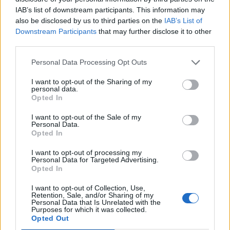
Χρηματιστήριο Αθηνών: Εβδομαδιαία άνοδος 1,76%, κέρδη 23,31%
IAB’s list of downstream participants. This information may
από τις αρχές του έτους
also be disclosed by us to third parties on the
IAB’s List of
Downstream Participants
that may further disclose it to other
third parties.
Personal Data Processing Opt Outs
Ελληνική Αναπτυξιακή Τράπεζα:
Υπ. Μεταφορών: Οριστική λύση
Με «προίκα» 2 δισ. ευρώ
στο ζήτημα των πινακίδων
I want to opt-out of the Sharing of my
ανοίγει δρόμο για δάνεια έως 5
κυκλοφορίας - Τέλος στις
personal data.
δισ. σε μικρομεσαίες
χρονοβόρες διαδικασίες
Opted In
I want to opt-out of the Sale of my
Personal Data.
Opted In
Η Chery επενδύει 75 εκατ. δολάρια στην KG Mobility
I want to opt-out of processing my
Personal Data for Targeted Advertising.
Opted In
Το FIAT 500 Hybrid τώρα από
Ατρόμητος και Novibet
18.990 ευρώ
συνεχίζουν μαζί: Ανανέωση της
I want to opt-out of Collection, Use,
συνεργασίας τους μέχρι το
Retention, Sale, and/or Sharing of my
2028
Personal Data that Is Unrelated with the
Purposes for which it was collected.
Opted Out