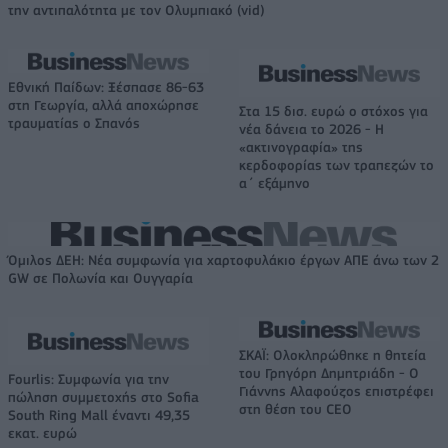
την αντιπαλότητα με τον Ολυμπιακό (vid)
Εθνική Παίδων: Ξέσπασε 86-63
στη Γεωργία, αλλά αποχώρησε
Στα 15 δισ. ευρώ ο στόχος για
τραυματίας ο Σπανός
νέα δάνεια το 2026 - Η
«ακτινογραφία» της
κερδοφορίας των τραπεζών το
α΄ εξάμηνο
Όμιλος ΔΕΗ: Νέα συμφωνία για χαρτοφυλάκιο έργων ΑΠΕ άνω των 2
GW σε Πολωνία και Ουγγαρία
ΣΚΑΪ: Ολοκληρώθηκε η θητεία
του Γρηγόρη Δημητριάδη - Ο
Fourlis: Συμφωνία για την
Γιάννης Αλαφούζος επιστρέφει
πώληση συμμετοχής στο Sofia
στη θέση του CEO
South Ring Mall έναντι 49,35
εκατ. ευρώ