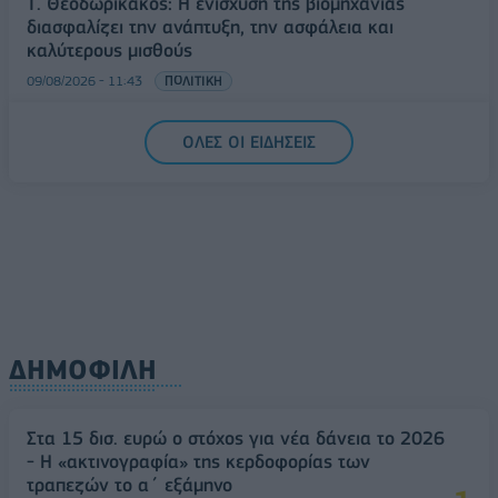
Τ. Θεοδωρικάκος: Η ενίσχυση της βιομηχανίας
διασφαλίζει την ανάπτυξη, την ασφάλεια και
καλύτερους μισθούς
09/08/2026 - 11:43
ΠΟΛΙΤΙΚΗ
Υπ. Μεταφορών: Οριστική λύση στο ζήτημα των
ΟΛΕΣ ΟΙ ΕΙΔΗΣΕΙΣ
πινακίδων κυκλοφορίας - Τέλος στις χρονοβόρες
διαδικασίες
09/08/2026 - 11:18
ΕΛΛΑΔΑ
ΔΗΜΟΦΙΛΗ
Στα 15 δισ. ευρώ ο στόχος για νέα δάνεια το 2026
- Η «ακτινογραφία» της κερδοφορίας των
τραπεζών το α΄ εξάμηνο