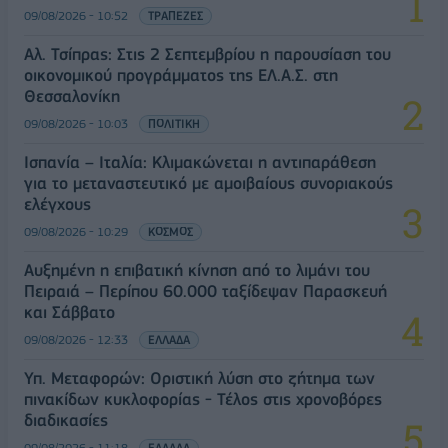
09/08/2026 - 10:52
ΤΡΑΠΕΖΕΣ
Αλ. Τσίπρας: Στις 2 Σεπτεμβρίου η παρουσίαση του
οικονομικού προγράμματος της ΕΛ.Α.Σ. στη
Θεσσαλονίκη
09/08/2026 - 10:03
ΠΟΛΙΤΙΚΗ
Ισπανία – Ιταλία: Κλιμακώνεται η αντιπαράθεση
για το μεταναστευτικό με αμοιβαίους συνοριακούς
ελέγχους
09/08/2026 - 10:29
ΚΟΣΜΟΣ
Αυξημένη η επιβατική κίνηση από το λιμάνι του
Πειραιά – Περίπου 60.000 ταξίδεψαν Παρασκευή
και Σάββατο
09/08/2026 - 12:33
ΕΛΛΑΔΑ
Υπ. Μεταφορών: Οριστική λύση στο ζήτημα των
πινακίδων κυκλοφορίας - Τέλος στις χρονοβόρες
διαδικασίες
09/08/2026 - 11:18
ΕΛΛΑΔΑ