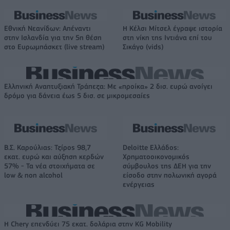
Εθνική Νεανίδων: Απέναντι
Η Κέλσι Μίτσελ έγραψε ιστορία
στην Ισλανδία για την 5η θέση
στη νίκη της Ιντιάνα επί του
στο Ευρωμπάσκετ (live stream)
Σικάγο (vids)
Ελληνική Αναπτυξιακή Τράπεζα: Με «προίκα» 2 δισ. ευρώ ανοίγει
δρόμο για δάνεια έως 5 δισ. σε μικρομεσαίες
Β.Σ. Καρούλιας: Τζίρος 98,7
Deloitte Ελλάδος:
εκατ. ευρώ και αύξηση κερδών
Χρηματοοικονομικός
57% - Τα νέα στοιχήματα σε
σύμβουλος της ΔΕΗ για την
low & non alcohol
είσοδο στην πολωνική αγορά
ενέργειας
Η Chery επενδύει 75 εκατ. δολάρια στην KG Mobility