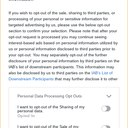
If you wish to opt-out of the sale, sharing to third parties, or
processing of your personal or sensitive information for
targeted advertising by us, please use the below opt-out
section to confirm your selection. Please note that after your
opt-out request is processed you may continue seeing
interest-based ads based on personal information utilized by
Μελέτη ΓΣΕΒΕΕ:
us or personal information disclosed to third parties prior to
Μείωση 0,2% στη δύναμη
Αναποτελεσματικό το
your opt-out. You may separately opt-out of the further
του ελληνικού εμπορικού
σύστημα συνεχιζόμενης
disclosure of your personal information by third parties on the
στόλου τον Ιανουάριο
επαγγελματικής
IAB’s list of downstream participants. This information may
21/03/2024 - 12:58
κατάρτισης
also be disclosed by us to third parties on the
IAB’s List of
Downstream Participants
that may further disclose it to other
21/03/2024 - 11:42
third parties.
Personal Data Processing Opt Outs
I want to opt-out of the Sharing of my
personal data.
Opted In
I want to opt-out of the Sale of my