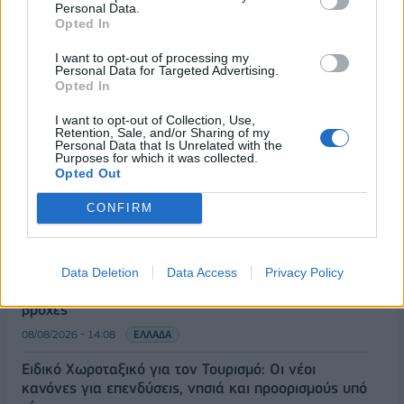
Personal Data.
Opted In
I want to opt-out of processing my
Personal Data for Targeted Advertising.
Opted In
ΡΟΗ ΕΙΔΗΣΕΩΝ
I want to opt-out of Collection, Use,
Retention, Sale, and/or Sharing of my
Personal Data that Is Unrelated with the
Purposes for which it was collected.
Κορυφώνεται η έξοδος του Αυγούστου – Πάνω από
Opted Out
56.000 επιβάτες αναχωρούν σήμερα από τα
CONFIRM
λιμάνια της Αττικής
08/08/2026 - 14:30
ΕΛΛΑΔΑ
Δυτική Αττική: Η επόμενη ημέρα μετά τις πυρκαγιές
Data Deletion
Data Access
Privacy Policy
– Τα έργα Antinero και η «μάχη» πριν από τις
βροχές
08/08/2026 - 14:08
ΕΛΛΑΔΑ
Ειδικό Χωροταξικό για τον Τουρισμό: Οι νέοι
κανόνες για επενδύσεις, νησιά και προορισμούς υπό