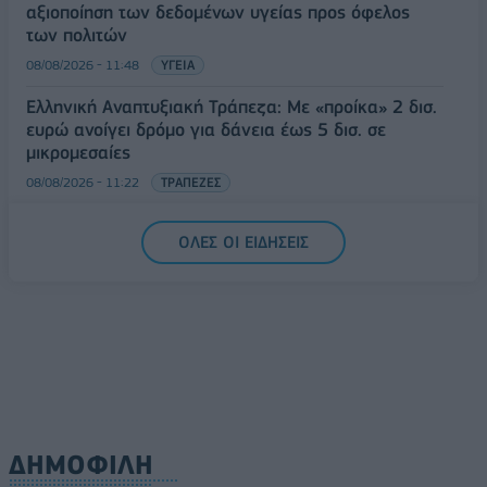
αξιοποίηση των δεδομένων υγείας προς όφελος
των πολιτών
08/08/2026 - 11:48
ΥΓΕΙΑ
Ελληνική Αναπτυξιακή Τράπεζα: Με «προίκα» 2 δισ.
ευρώ ανοίγει δρόμο για δάνεια έως 5 δισ. σε
μικρομεσαίες
08/08/2026 - 11:22
ΤΡΑΠΕΖΕΣ
5G παντού, 6G στον ορίζοντα: Πού βρίσκεται η
ΟΛΕΣ ΟΙ ΕΙΔΗΣΕΙΣ
Ελλάδα στη μεγάλη τεχνολογική μετάβαση
08/08/2026 - 10:54
ΤΕΧΝΟΛΟΓΙΑ
ΔΗΜΟΦΙΛΗ