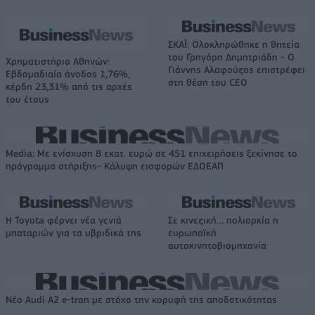
ΣΚΑΪ: Ολοκληρώθηκε η θητεία
του Γρηγόρη Δημητριάδη - Ο
Χρηματιστήριο Αθηνών:
Γιάννης Αλαφούζος επιστρέφει
Εβδομαδιαία άνοδος 1,76%,
στη θέση του CEO
κέρδη 23,31% από τις αρχές
του έτους
Media: Με ενίσχυση 8 εκατ. ευρώ σε 451 επιχειρήσεις ξεκίνησε το
πρόγραμμα στήριξης- Κάλυψη εισφορών ΕΔΟΕΑΠ
Η Toyota φέρνει νέα γενιά
Σε κινεζική… πολιορκία η
μπαταριών για τα υβριδικά της
ευρωπαϊκή
αυτοκινητοβιομηχανία
Νέο Audi A2 e-tron με στόχο την κορυφή της αποδοτικότητας