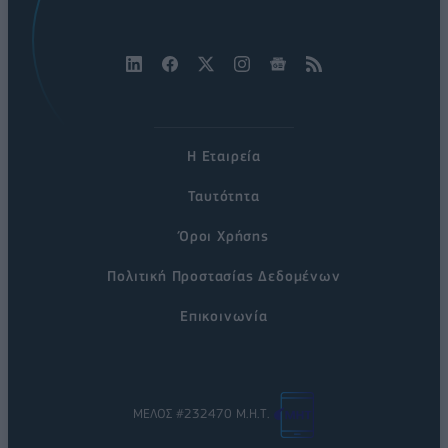
Η Εταιρεία
Ταυτότητα
Όροι Χρήσης
Πολιτική Προστασίας Δεδομένων
Επικοινωνία
ΜΕΛΟΣ #232470 Μ.Η.Τ.