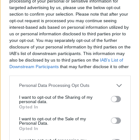
processing of your personal or sensitive information for
targeted advertising by us, please use the below opt-out
section to confirm your selection. Please note that after your
Ουκρανία: Με Μίχαϊλιουκ και
Πάρκερ: «Όνειρό μου να
opt-out request is processed you may continue seeing
Λεν κόντρα στην Ελλάδα
κατακτήσω το ΝΒΑ Europe με τη
interest-based ads based on personal information utilized by
Βιλερμπάν» - Η διευκρινιστική
ανάρτηση που έκανε
us or personal information disclosed to third parties prior to
your opt-out. You may separately opt-out of the further
disclosure of your personal information by third parties on the
IAB’s list of downstream participants. This information may
HELLENiQ ENERGY: Κέρδη 393 εκατ. ευρώ στο α' εξάμηνο – Στα 734
also be disclosed by us to third parties on the
IAB’s List of
εκατ. ευρώ τα EBITDA
Downstream Participants
that may further disclose it to other
third parties.
Personal Data Processing Opt Outs
Viohalco: Αυξημένος κατά 14%
ΥΠΕΘΟΟ: Νέες επενδύσεις 1
I want to opt-out of the Sharing of my
ο τζίρος στο α' εξάμηνο, στα 4,3
δισ. ευρώ ως το 2028 για την
personal data.
δισ. ευρώ – Στα 446 εκατ. ευρώ
Ενέργεια
Opted In
τα EBITDA
I want to opt-out of the Sale of my
Personal Data.
Opted In
Η συμφωνία Arval-Athlon αναδιαμορφώνει την αγορά leasing