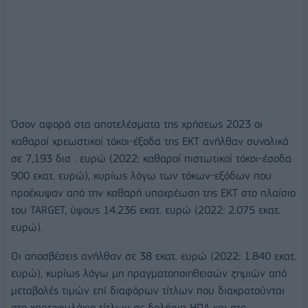
Όσον αφορά στα αποτελέσματα της χρήσεως 2023 οι
καθαροί χρεωστικοί τόκοι-έξοδα της ΕΚΤ ανήλθαν συνολικά
σε 7,193 δισ . ευρώ (2022: καθαροί πιστωτικοί τόκοι-έσοδα
900 εκατ. ευρώ), κυρίως λόγω των τόκων-εξόδων που
προέκυψαν από την καθαρή υποχρέωση της ΕΚΤ στο πλαίσιο
του TARGET, ύψους 14.236 εκατ. ευρώ (2022: 2.075 εκατ.
ευρώ).
Οι αποσβέσεις ανήλθαν σε 38 εκατ. ευρώ (2022: 1.840 εκατ.
ευρώ), κυρίως λόγω μη πραγματοποιηθεισών ζημιών από
μεταβολές τιμών επί διαφόρων τίτλων που διακρατούνται
στο χαρτοφυλάκιο τίτλων σε δολάρια ΗΠΑ και στο