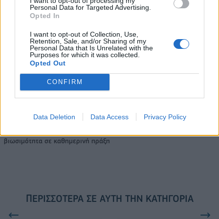
I want to opt-out of processing my
Personal Data for Targeted Advertising.
Opted In
VW: Η δύσκολη εξίσωση της
18η συνεχόμενη χρονιά για τον
I want to opt-out of Collection, Use,
αναδιάρθρωσης
ΟΤΕ στη διεθνή σειρά δεικτών
Retention, Sale, and/or Sharing of my
Personal Data that Is Unrelated with the
FTSE4Good
Purposes for which it was collected.
Opted Out
CONFIRM
Alpha Bank: Για πρώτη φορά το Αρχαίο Θέατρο Επιδαύρου άνοιξε τις
πύλες του σε όλους
Data Deletion
Data Access
Privacy Policy
ESG Report 2025: Πώς η ΑΒ Βασιλόπουλος μετατρέπει τη
βιωσιμότητα σε καθημερινή πράξη
ΠΕΡΙΣΣΌΤΕΡΑ ΣΕ ΑΥΤΉ ΤΗΝ ΚΑΤΗΓΟΡΊΑ