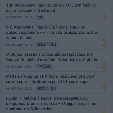
18η συνεχόμενη χρονιά για τον ΟΤΕ στη διεθνή
σειρά δεικτών FTSE4Good
06/08/2026 - 14:40
ESG
Β.Σ. Καρούλιας: Τζίρος 98,7 εκατ. ευρώ και
αύξηση κερδών 57% - Τα νέα στοιχήματα σε low
& non alcohol
06/08/2026 - 11:48
ΕΠΙΧΕΙΡΗΣΕΙΣ
Ο Demis Hassabis αναλαμβάνει Πρόεδρος της
Google DeepMind και Chief Scientist της Alphabet
06/08/2026 - 09:32
ΠΡΟΣΩΠΑ
Metlen: Ρεκόρ EBITDA στο α' εξάμηνο, στα 550
εκατ. ευρώ – Καθαρά κέρδη 313 εκατ. ευρώ
06/08/2026 - 09:12
ΕΠΙΧΕΙΡΗΣΕΙΣ
Ρωσία: Η Μόσχα δηλώνει ότι κατέρριψε 605
ουκρανικά drones τη νύχτα - Ελαφρές ζημιές σε
αποθήκη της Wildberries