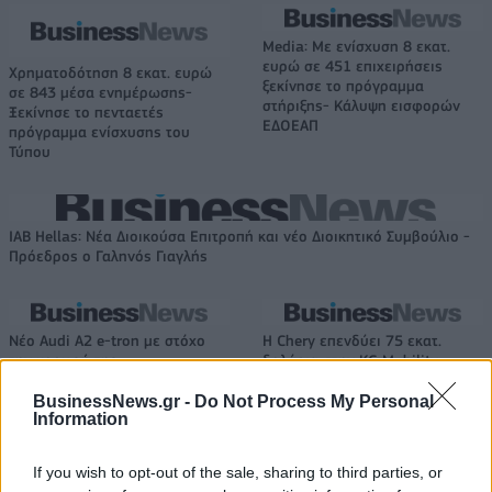
Media: Με ενίσχυση 8 εκατ.
ευρώ σε 451 επιχειρήσεις
Χρηματοδότηση 8 εκατ. ευρώ
ξεκίνησε το πρόγραμμα
σε 843 μέσα ενημέρωσης-
στήριξης- Κάλυψη εισφορών
Ξεκίνησε το πενταετές
ΕΔΟΕΑΠ
πρόγραμμα ενίσχυσης του
Τύπου
IAB Hellas: Νέα Διοικούσα Επιτροπή και νέο Διοικητικό Συμβούλιο -
Πρόεδρος ο Γαληνός Γιαγλής
Νέο Audi A2 e-tron με στόχο
Η Chery επενδύει 75 εκατ.
την κορυφή της
δολάρια στην KG Mobility
αποδοτικότητας
BusinessNews.gr -
Do Not Process My Personal
Information
Το FIAT 500 Hybrid τώρα από 18.990 ευρώ
If you wish to opt-out of the sale, sharing to third parties, or