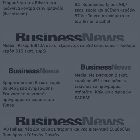
Τζάμπολ για την Εθνική στα
Β.Σ. Καρούλιας: Τζίρος 98,7
Ιωάννινα κόντρα στην Ιρλανδία
εκατ. ευρώ και αύξηση κερδών
(live stream)
57% - Τα νέα στοιχήματα σε
low & non alcohol
Metlen: Ρεκόρ EBITDA στο α' εξάμηνο, στα 550 εκατ. ευρώ – Καθαρά
κέρδη 313 εκατ. ευρώ
Media: Με ενίσχυση 8 εκατ.
ευρώ σε 451 επιχειρήσεις
Χρηματοδότηση 8 εκατ. ευρώ
ξεκίνησε το πρόγραμμα
σε 843 μέσα ενημέρωσης-
στήριξης- Κάλυψη εισφορών
Ξεκίνησε το πενταετές
ΕΔΟΕΑΠ
πρόγραμμα ενίσχυσης του
Τύπου
IAB Hellas: Νέα Διοικούσα Επιτροπή και νέο Διοικητικό Συμβούλιο -
Πρόεδρος ο Γαληνός Γιαγλής