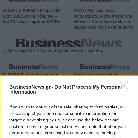
HELLENiQ ENERGY: Κέρδη 393
ΣΤΑΣΥ: 29,4 χλμ. νέων
εκατ. ευρώ στο α' εξάμηνο –
σιδηροτροχιών στο Μετρό της
Στα 734 εκατ. ευρώ τα EBITDA
Αθήνας - Στο τελικό στάδιο το
μεγαλύτερο έργο αναβάθμισης
Η Chery επενδύει 75 εκατ. δολάρια στην KG Mobility
Το FIAT 500 Hybrid τώρα από
Ατρόμητος και Novibet
18.990 ευρώ
συνεχίζουν μαζί: Ανανέωση της
συνεργασίας τους μέχρι το
BusinessNews.gr -
Do Not Process My Personal
2028
Information
If you wish to opt-out of the sale, sharing to third parties, or
processing of your personal or sensitive information for
18η συνεχόμενη χρονιά για τον ΟΤΕ στη διεθνή σειρά δεικτών
targeted advertising by us, please use the below opt-out
FTSE4Good
section to confirm your selection. Please note that after your
opt-out request is processed you may continue seeing