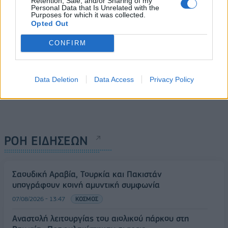
Retention, Sale, and/or Sharing of my
Personal Data that Is Unrelated with the
Purposes for which it was collected.
Opted Out
CONFIRM
Data Deletion
Data Access
Privacy Policy
ΡΟΗ ΕΙΔΗΣΕΩΝ
Σαουδική Αραβία, Τουρκία και Πακιστάν
υπογράφουν κοινή αμυντική συμφωνία
07/08/2026 - 13:47
ΚΟΣΜΟΣ
Αναστολή λειτουργίας του αιολικού πάρκου στη