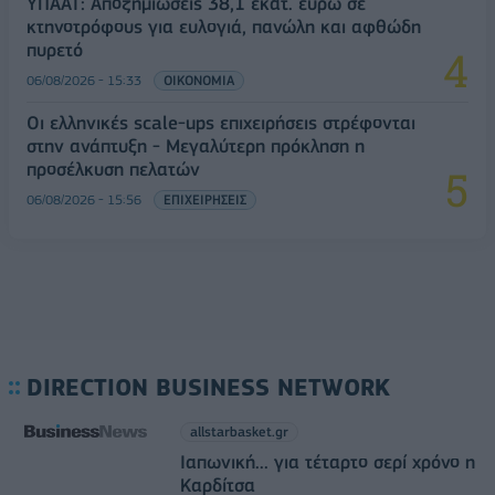
ΥΠΑΑΤ: Αποζημιώσεις 38,1 εκατ. ευρώ σε
κτηνοτρόφους για ευλογιά, πανώλη και αφθώδη
πυρετό
06/08/2026 - 15:33
ΟΙΚΟΝΟΜΙΑ
Οι ελληνικές scale-ups επιχειρήσεις στρέφονται
στην ανάπτυξη - Μεγαλύτερη πρόκληση η
προσέλκυση πελατών
06/08/2026 - 15:56
ΕΠΙΧΕΙΡΗΣΕΙΣ
DIRECTION BUSINESS NETWORK
allstarbasket.gr
Ιαπωνική... για τέταρτο σερί χρόνο η
Καρδίτσα