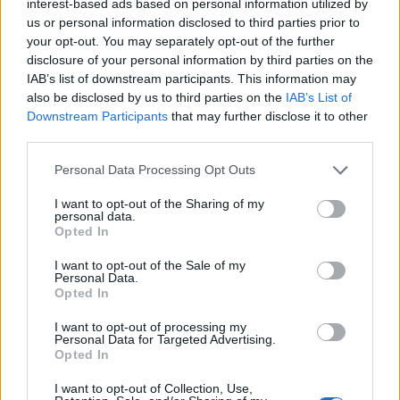
interest-based ads based on personal information utilized by
Alpha Bank: Για πρώτη φορά το Αρχαίο Θέατρο Επιδαύρου άνοιξε τις
us or personal information disclosed to third parties prior to
πύλες του σε όλους
your opt-out. You may separately opt-out of the further
disclosure of your personal information by third parties on the
IAB’s list of downstream participants. This information may
also be disclosed by us to third parties on the
IAB’s List of
Downstream Participants
that may further disclose it to other
third parties.
ΠΕΡΙΣΣΌΤΕΡΑ ΣΕ ΑΥΤΉ ΤΗΝ ΚΑΤΗΓΟΡΊΑ
Personal Data Processing Opt Outs
I want to opt-out of the Sharing of my
personal data.
Opted In
I want to opt-out of the Sale of my
Personal Data.
Opted In
Χατζηδάκης: Δεν θα δοθεί
Χαλκιδική: Χρηματοδότηση
παράταση στη διασύνδεση
I want to opt-out of processing my
65 εκ.ευρώ μέσω του
ταμειακών μηχανών με
Personal Data for Targeted Advertising.
νέου ΕΣΠΑ σε επιχειρήσεις
Opted In
POS
21/02/2024 - 21:22
22/02/2024 - 07:47
I want to opt-out of Collection, Use,