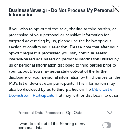
BusinessNews.gr -
Do Not Process My Personal
ΣΚΑΪ: Ολοκληρώθηκε η θητεία
Information
του Γρηγόρη Δημητριάδη - Ο
Χρηματιστήριο Αθηνών:
Γιάννης Αλαφούζος επιστρέφει
Εβδομαδιαία άνοδος 1,76%,
If you wish to opt-out of the sale, sharing to third parties, or
στη θέση του CEO
κέρδη 23,31% από τις αρχές
processing of your personal or sensitive information for
του έτους
targeted advertising by us, please use the below opt-out
section to confirm your selection. Please note that after your
opt-out request is processed you may continue seeing
Media: Με ενίσχυση 8 εκατ. ευρώ σε 451 επιχειρήσεις ξεκίνησε το
interest-based ads based on personal information utilized by
πρόγραμμα στήριξης- Κάλυψη εισφορών ΕΔΟΕΑΠ
us or personal information disclosed to third parties prior to
your opt-out. You may separately opt-out of the further
disclosure of your personal information by third parties on the
IAB’s list of downstream participants. This information may
Η Toyota φέρνει νέα γενιά
Σε κινεζική… πολιορκία η
also be disclosed by us to third parties on the
IAB’s List of
μπαταριών για τα υβριδικά της
ευρωπαϊκή
Downstream Participants
that may further disclose it to other
αυτοκινητοβιομηχανία
third parties.
Personal Data Processing Opt Outs
Νέο Audi A2 e-tron με στόχο την κορυφή της αποδοτικότητας
I want to opt-out of the Sharing of my
personal data.