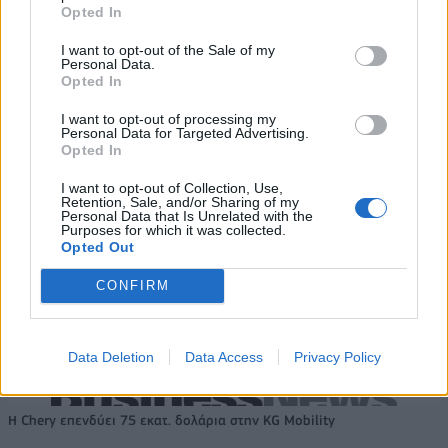
Opted In
Εθνική Νεανίδων: Απέναντι
Η Κέλσι Μίτσελ έγραψε ιστορία
I want to opt-out of the Sale of my
στην Ισλανδία για την 5η θέση
στη νίκη της Ιντιάνα επί του
Personal Data.
στο Ευρωμπάσκετ (live stream)
Σικάγο (vids)
Opted In
I want to opt-out of processing my
Personal Data for Targeted Advertising.
Opted In
Ελληνική Αναπτυξιακή Τράπεζα: Με «προίκα» 2 δισ. ευρώ ανοίγει
δρόμο για δάνεια έως 5 δισ. σε μικρομεσαίες
I want to opt-out of Collection, Use,
Retention, Sale, and/or Sharing of my
Personal Data that Is Unrelated with the
Purposes for which it was collected.
Opted Out
Β.Σ. Καρούλιας: Τζίρος 98,7
Deloitte Ελλάδος:
CONFIRM
εκατ. ευρώ και αύξηση κερδών
Χρηματοοικονομικός
57% - Τα νέα στοιχήματα σε
σύμβουλος της ΔΕΗ για την
low & non alcohol
είσοδο στην πολωνική αγορά
ενέργειας
Data Deletion
Data Access
Privacy Policy
Η Chery επενδύει 75 εκατ. δολάρια στην KG Mobility