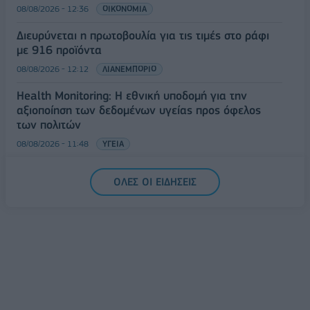
08/08/2026 - 12:36
ΟΙΚΟΝΟΜΙΑ
Διευρύνεται η πρωτοβουλία για τις τιμές στο ράφι
με 916 προϊόντα
08/08/2026 - 12:12
ΛΙΑΝΕΜΠΟΡΙΟ
Health Monitoring: Η εθνική υποδομή για την
αξιοποίηση των δεδομένων υγείας προς όφελος
των πολιτών
08/08/2026 - 11:48
ΥΓΕΙΑ
Ελληνική Αναπτυξιακή Τράπεζα: Με «προίκα» 2 δισ.
ΟΛΕΣ ΟΙ ΕΙΔΗΣΕΙΣ
ευρώ ανοίγει δρόμο για δάνεια έως 5 δισ. σε
μικρομεσαίες
08/08/2026 - 11:22
ΤΡΑΠΕΖΕΣ