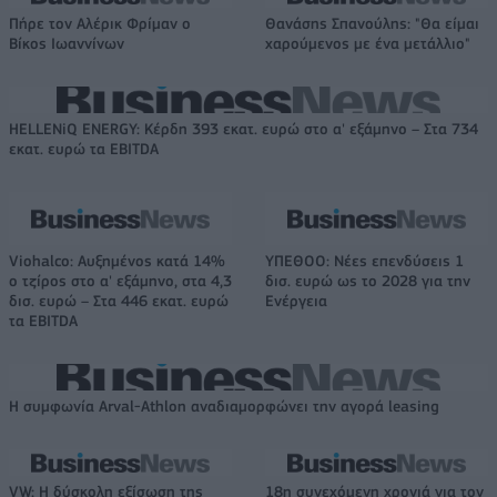
Πήρε τον Αλέρικ Φρίμαν ο
Θανάσης Σπανούλης: "Θα είμαι
Βίκος Ιωαννίνων
χαρούμενος με ένα μετάλλιο"
HELLENiQ ENERGY: Κέρδη 393 εκατ. ευρώ στο α' εξάμηνο – Στα 734
εκατ. ευρώ τα EBITDA
Viohalco: Αυξημένος κατά 14%
ΥΠΕΘΟΟ: Νέες επενδύσεις 1
ο τζίρος στο α' εξάμηνο, στα 4,3
δισ. ευρώ ως το 2028 για την
δισ. ευρώ – Στα 446 εκατ. ευρώ
Ενέργεια
τα EBITDA
Η συμφωνία Arval-Athlon αναδιαμορφώνει την αγορά leasing
VW: Η δύσκολη εξίσωση της
18η συνεχόμενη χρονιά για τον