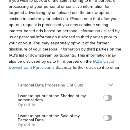
If you wish to opt-out of the sale, sharing to third parties, or
processing of your personal or sensitive information for
targeted advertising by us, please use the below opt-out
section to confirm your selection. Please note that after your
Eurogroup: Πιο αυστηρή
opt-out request is processed you may continue seeing
Ευρωαγορές: Κέρδη στο
δημοσιονομική πολιτική το
interest-based ads based on personal information utilized by
κλείσιμο της Πέμπτης
2024 - "Τέλος" στα μέτρα
us or personal information disclosed to third parties prior to
ενεργειακής στήριξης
13/07/2023 - 20:28
your opt-out. You may separately opt-out of the further
13/07/2023 - 20:40
disclosure of your personal information by third parties on the
IAB’s list of downstream participants. This information may
also be disclosed by us to third parties on the
IAB’s List of
Downstream Participants
that may further disclose it to other
third parties.
Personal Data Processing Opt Outs
I want to opt-out of the Sharing of my
personal data.
Opted In
I want to opt-out of the Sale of my
Personal Data.
Opted In