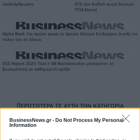
αναδιάρθρωσης
ΟΤΕ στη διεθνή σειρά δεικτών
FTSE4Good
Alpha Bank: Για πρώτη φορά το Αρχαίο Θέατρο Επιδαύρου άνοιξε τις
πύλες του σε όλους
ESG Report 2025: Πώς η ΑΒ Βασιλόπουλος μετατρέπει τη
βιωσιμότητα σε καθημερινή πράξη
ΠΕΡΙΣΣΌΤΕΡΑ ΣΕ ΑΥΤΉ ΤΗΝ ΚΑΤΗΓΟΡΊΑ
BusinessNews.gr -
Do Not Process My Personal
Information