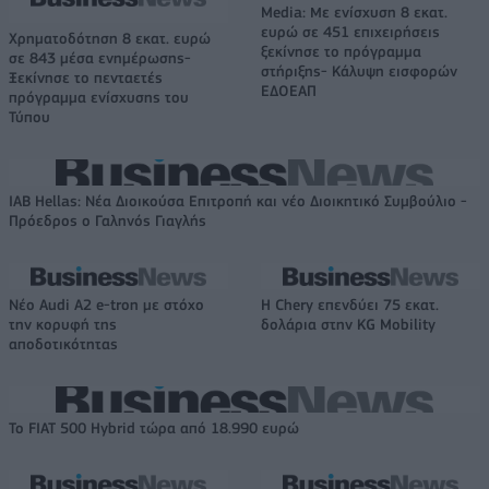
Media: Με ενίσχυση 8 εκατ.
ευρώ σε 451 επιχειρήσεις
Χρηματοδότηση 8 εκατ. ευρώ
ξεκίνησε το πρόγραμμα
σε 843 μέσα ενημέρωσης-
στήριξης- Κάλυψη εισφορών
Ξεκίνησε το πενταετές
ΕΔΟΕΑΠ
πρόγραμμα ενίσχυσης του
Τύπου
IAB Hellas: Νέα Διοικούσα Επιτροπή και νέο Διοικητικό Συμβούλιο -
Πρόεδρος ο Γαληνός Γιαγλής
Νέο Audi A2 e-tron με στόχο
Η Chery επενδύει 75 εκατ.
την κορυφή της
δολάρια στην KG Mobility
αποδοτικότητας
Το FIAT 500 Hybrid τώρα από 18.990 ευρώ