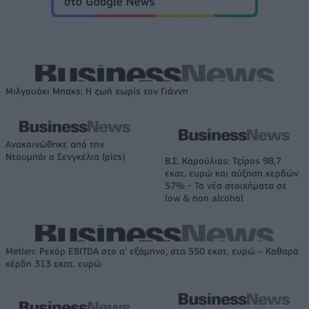
Μιλγουόκι Μπακς: Η ζωή χωρίς τον Γιάννη
Ανακοινώθηκε από την
Ντουμπάι ο Σενγκέλια (pics)
Β.Σ. Καρούλιας: Τζίρος 98,7
εκατ. ευρώ και αύξηση κερδών
57% - Τα νέα στοιχήματα σε
low & non alcohol
Metlen: Ρεκόρ EBITDA στο α' εξάμηνο, στα 550 εκατ. ευρώ – Καθαρά
κέρδη 313 εκατ. ευρώ