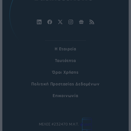
Η Εταιρεία
Ταυτότητα
Όροι Χρήσης
Πολιτική Προστασίας Δεδομένων
Επικοινωνία
ΜΕΛΟΣ #232470 Μ.Η.Τ.