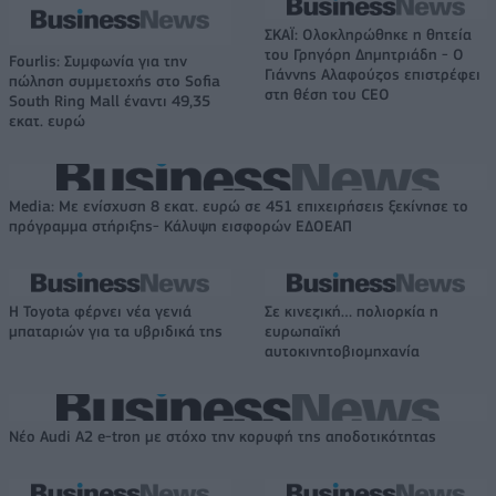
ΣΚΑΪ: Ολοκληρώθηκε η θητεία
του Γρηγόρη Δημητριάδη - Ο
Fourlis: Συμφωνία για την
Γιάννης Αλαφούζος επιστρέφει
πώληση συμμετοχής στο Sofia
στη θέση του CEO
South Ring Mall έναντι 49,35
εκατ. ευρώ
Media: Με ενίσχυση 8 εκατ. ευρώ σε 451 επιχειρήσεις ξεκίνησε το
πρόγραμμα στήριξης- Κάλυψη εισφορών ΕΔΟΕΑΠ
Η Toyota φέρνει νέα γενιά
Σε κινεζική… πολιορκία η
μπαταριών για τα υβριδικά της
ευρωπαϊκή
αυτοκινητοβιομηχανία
Νέο Audi A2 e-tron με στόχο την κορυφή της αποδοτικότητας