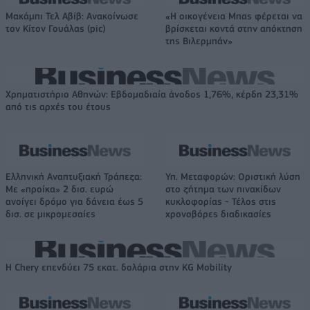
Μακάμπι Τελ Αβίβ: Ανακοίνωσε
«Η οικογένεια Μπας φέρεται να
τον Κίτον Γουάλας (pic)
βρίσκεται κοντά στην απόκτηση
της Βιλερμπάν»
Χρηματιστήριο Αθηνών: Εβδομαδιαία άνοδος 1,76%, κέρδη 23,31%
από τις αρχές του έτους
Ελληνική Αναπτυξιακή Τράπεζα:
Υπ. Μεταφορών: Οριστική λύση
Με «προίκα» 2 δισ. ευρώ
στο ζήτημα των πινακίδων
ανοίγει δρόμο για δάνεια έως 5
κυκλοφορίας - Τέλος στις
δισ. σε μικρομεσαίες
χρονοβόρες διαδικασίες
Η Chery επενδύει 75 εκατ. δολάρια στην KG Mobility