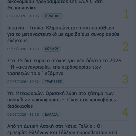
οικονομικού προγράμματος της ΕΛ.Α.Σ. στη
Θεσσαλονίκη
09/08/2026 - 10:03
ΠΟΛΙΤΙΚΗ
Ισπανία – Ιταλία: Κλιμακώνεται η αντιπαράθεση
για το μεταναστευτικό με αμοιβαίους συνοριακούς
ελέγχους
09/08/2026 - 10:29
ΚΟΣΜΟΣ
Στα 15 δισ. ευρώ ο στόχος για νέα δάνεια το 2026
- Η «ακτινογραφία» της κερδοφορίας των
τραπεζών το α΄ εξάμηνο
09/08/2026 - 10:52
ΤΡΑΠΕΖΕΣ
Υπ. Μεταφορών: Οριστική λύση στο ζήτημα των
πινακίδων κυκλοφορίας - Τέλος στις χρονοβόρες
διαδικασίες
09/08/2026 - 11:18
ΕΛΛΑΔΑ
Από τη Δυτική Αττική στη Νότια Γαλλία : Οι
εμπειρίες Ελλήνων και Γάλλων πυροσβεστών από