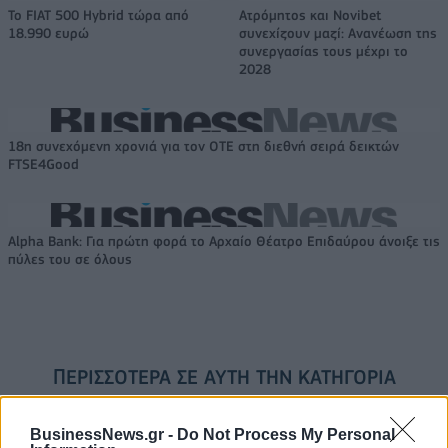
Το FIAT 500 Hybrid τώρα από
Ατρόμητος και Novibet
18.990 ευρώ
συνεχίζουν μαζί: Ανανέωση της
συνεργασίας τους μέχρι το
2028
18η συνεχόμενη χρονιά για τον ΟΤΕ στη διεθνή σειρά δεικτών
FTSE4Good
Alpha Bank: Για πρώτη φορά το Αρχαίο Θέατρο Επιδαύρου άνοιξε τις
πύλες του σε όλους
ΠΕΡΙΣΣΌΤΕΡΑ ΣΕ ΑΥΤΉ ΤΗΝ ΚΑΤΗΓΟΡΊΑ
BusinessNews.gr -
Do Not Process My Personal