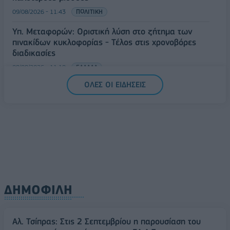
09/08/2026 - 11:43
ΠΟΛΙΤΙΚΗ
Υπ. Μεταφορών: Οριστική λύση στο ζήτημα των
πινακίδων κυκλοφορίας - Τέλος στις χρονοβόρες
διαδικασίες
09/08/2026 - 11:18
ΕΛΛΑΔΑ
ΟΛΕΣ ΟΙ ΕΙΔΗΣΕΙΣ
Στα 15 δισ. ευρώ ο στόχος για νέα δάνεια το 2026
- Η «ακτινογραφία» της κερδοφορίας των
τραπεζών το α΄ εξάμηνο
09/08/2026 - 10:52
ΤΡΑΠΕΖΕΣ
ΔΗΜΟΦΙΛΗ
Αλ. Τσίπρας: Στις 2 Σεπτεμβρίου η παρουσίαση του