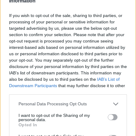
Information
If you wish to opt-out of the sale, sharing to third parties, or
processing of your personal or sensitive information for
targeted advertising by us, please use the below opt-out
section to confirm your selection. Please note that after your
Χρηματιστήριο: Άνοδος
ΔΥΠΑ: Σε πάνω από
opt-out request is processed you may continue seeing
0,19%, στα 94,86 εκατ.
61.000 ανέργους το
interest-based ads based on personal information utilized by
ευρώ ο τζίρος
εκπαιδευτικό επίδομα
us or personal information disclosed to third parties prior to
19/05/2023 - 17:47
1.000 ευρώ
your opt-out. You may separately opt-out of the further
disclosure of your personal information by third parties on the
19/05/2023 - 16:53
IAB’s list of downstream participants. This information may
also be disclosed by us to third parties on the
IAB’s List of
Downstream Participants
that may further disclose it to other
third parties.
Personal Data Processing Opt Outs
I want to opt-out of the Sharing of my
personal data.
Opted In