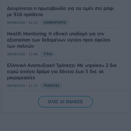
Διευρύνεται η πρωτοβουλία για τις τιμές στο ράφι
με 916 προϊόντα
08/08/2026 - 12:12
ΛΙΑΝΕΜΠΟΡΙΟ
Health Monitoring: Η εθνική υποδομή για την
αξιοποίηση των δεδομένων υγείας προς όφελος
των πολιτών
08/08/2026 - 11:48
ΥΓΕΙΑ
Ελληνική Αναπτυξιακή Τράπεζα: Με «προίκα» 2 δισ.
ευρώ ανοίγει δρόμο για δάνεια έως 5 δισ. σε
μικρομεσαίες
08/08/2026 - 11:22
ΤΡΑΠΕΖΕΣ
5G παντού, 6G στον ορίζοντα: Πού βρίσκεται η
ΟΛΕΣ ΟΙ ΕΙΔΗΣΕΙΣ
Ελλάδα στη μεγάλη τεχνολογική μετάβαση
08/08/2026 - 10:54
ΤΕΧΝΟΛΟΓΙΑ