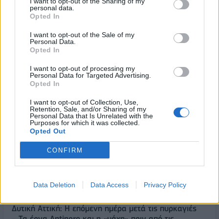
I want to opt-out of the Sharing of my
personal data.
Opted In
I want to opt-out of the Sale of my
Personal Data.
Opted In
I want to opt-out of processing my
Personal Data for Targeted Advertising.
Opted In
I want to opt-out of Collection, Use,
Retention, Sale, and/or Sharing of my
Personal Data that Is Unrelated with the
ΡΟΗ ΕΙΔΗΣΕΩΝ
Purposes for which it was collected.
Opted Out
CONFIRM
Κορυφώνεται η έξοδος του Αυγούστου – Πάνω από
56.000 επιβάτες αναχωρούν σήμερα από τα
λιμάνια της Αττικής
Data Deletion
Data Access
Privacy Policy
08/08/2026 - 14:30
ΕΛΛΑΔΑ
Δυτική Αττική: Η επόμενη ημέρα μετά τις πυρκαγιές
– Τα έργα Antinero και η «μάχη» πριν από τις