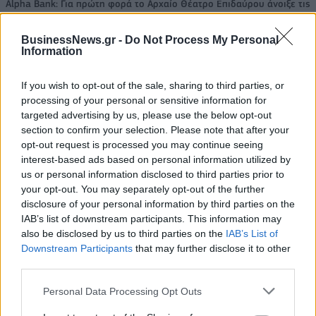
Alpha Bank: Για πρώτη φορά το Αρχαίο Θέατρο Επιδαύρου άνοιξε τις
πύλες του σε όλους
BusinessNews.gr -
Do Not Process My Personal
Information
If you wish to opt-out of the sale, sharing to third parties, or
ΠΕΡΙΣΣΌΤΕΡΑ ΣΕ ΑΥΤΉ ΤΗΝ ΚΑΤΗΓΟΡΊΑ
processing of your personal or sensitive information for
targeted advertising by us, please use the below opt-out
section to confirm your selection. Please note that after your
opt-out request is processed you may continue seeing
interest-based ads based on personal information utilized by
us or personal information disclosed to third parties prior to
your opt-out. You may separately opt-out of the further
disclosure of your personal information by third parties on the
IAB’s list of downstream participants. This information may
also be disclosed by us to third parties on the
IAB’s List of
Eurobank: Στα υψηλότερα
Στο κόκκινο για δεύτερη
Downstream Participants
that may further disclose it to other
επίπεδα από το 2011 το
ημέρα οι ευρωαγορές
third parties.
ελληνικό ΑΕΠ
14/09/2022 - 19:08
14/09/2022 - 18:01
Personal Data Processing Opt Outs