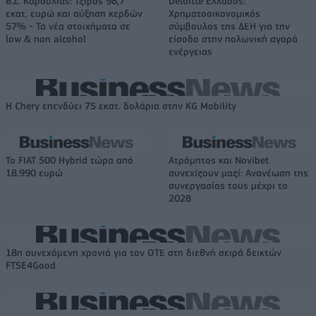
Β.Σ. Καρούλιας: Τζίρος 98,7
Deloitte Ελλάδος:
εκατ. ευρώ και αύξηση κερδών
Χρηματοοικονομικός
57% - Τα νέα στοιχήματα σε
σύμβουλος της ΔΕΗ για την
low & non alcohol
είσοδο στην πολωνική αγορά
ενέργειας
Η Chery επενδύει 75 εκατ. δολάρια στην KG Mobility
Το FIAT 500 Hybrid τώρα από
Ατρόμητος και Novibet
18.990 ευρώ
συνεχίζουν μαζί: Ανανέωση της
συνεργασίας τους μέχρι το
2028
18η συνεχόμενη χρονιά για τον ΟΤΕ στη διεθνή σειρά δεικτών
FTSE4Good