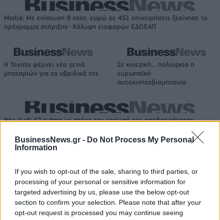
Media: Με ενίσχυση 8 εκατ. ευρώ σε 451 επιχειρήσεις ξεκίνησε το
πρόγραμμα στήριξης- Κάλυψη εισφορών ΕΔΟΕΑΠ
Η Toyota φέρνει νέα γενιά
Σε κινεζική… πολιορκία η
μπαταριών για τα υβριδικά της
ευρωπαϊκή
αυτοκινητοβιομηχανία
Νέο Audi A2 e-tron με στόχο την κορυφή της αποδοτικότητας
BusinessNews.gr -
Do Not Process My Personal
Information
Σασλόγλου: «Ξεχνάμε ό,τι έγινε
Εθνική Κορασίδων: Νίκησε με
και προχωράμε»
74-65 τη Δανία και παίζει
If you wish to opt-out of the sale, sharing to third parties, or
ημιτελικό με τη Νορβηγία
processing of your personal or sensitive information for
targeted advertising by us, please use the below opt-out
section to confirm your selection. Please note that after your
opt-out request is processed you may continue seeing
Ελληνική Αναπτυξιακή Τράπεζα: Με «προίκα» 2 δισ. ευρώ ανοίγει