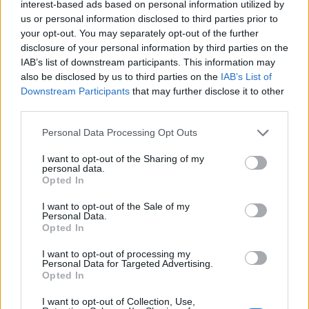
δρόμο για δάνεια έως 5 δισ. σε μικρομεσαίες
interest-based ads based on personal information utilized by
us or personal information disclosed to third parties prior to
your opt-out. You may separately opt-out of the further
disclosure of your personal information by third parties on the
IAB’s list of downstream participants. This information may
Β.Σ. Καρούλιας: Τζίρος 98,7
Deloitte Ελλάδος:
also be disclosed by us to third parties on the
IAB’s List of
εκατ. ευρώ και αύξηση κερδών
Χρηματοοικονομικός
Downstream Participants
that may further disclose it to other
57% - Τα νέα στοιχήματα σε
σύμβουλος της ΔΕΗ για την
third parties.
low & non alcohol
είσοδο στην πολωνική αγορά
ενέργειας
Personal Data Processing Opt Outs
I want to opt-out of the Sharing of my
personal data.
Η Chery επενδύει 75 εκατ. δολάρια στην KG Mobility
Opted In
I want to opt-out of the Sale of my
Personal Data.
Opted In
Το FIAT 500 Hybrid τώρα από
Ατρόμητος και Novibet
18.990 ευρώ
συνεχίζουν μαζί: Ανανέωση της
συνεργασίας τους μέχρι το
I want to opt-out of processing my
Personal Data for Targeted Advertising.
2028
Opted In
I want to opt-out of Collection, Use,