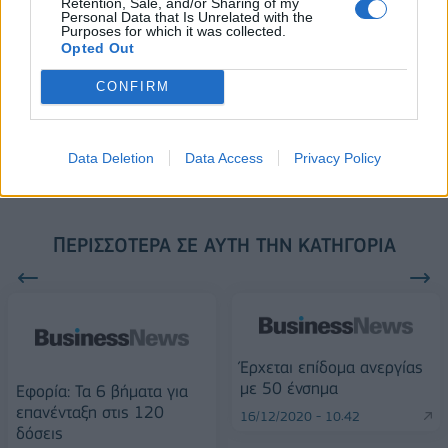
Retention, Sale, and/or Sharing of my
18η συνεχόμενη χρονιά για τον ΟΤΕ στη διεθνή σειρά δεικτών
Personal Data that Is Unrelated with the
Purposes for which it was collected.
FTSE4Good
Opted Out
CONFIRM
Alpha Bank: Για πρώτη φορά το Αρχαίο Θέατρο Επιδαύρου άνοιξε τις
πύλες του σε όλους
Data Deletion
Data Access
Privacy Policy
ΠΕΡΙΣΣΌΤΕΡΑ ΣΕ ΑΥΤΉ ΤΗΝ ΚΑΤΗΓΟΡΊΑ
Έρχεται επίδομα ανεργίας
με 50 ένσημα
Εφορία: Τα 6 βήματα για
επανένταξη στις 120
16/12/2020 - 10:42
δόσεις