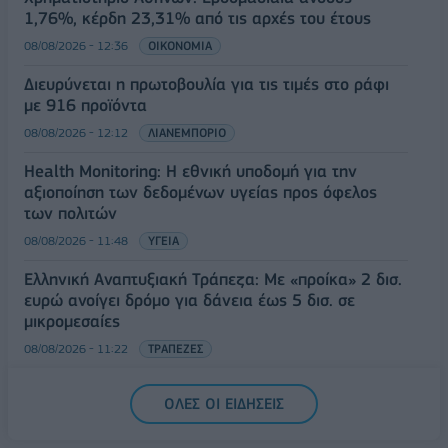
1,76%, κέρδη 23,31% από τις αρχές του έτους
08/08/2026 - 12:36
ΟΙΚΟΝΟΜΙΑ
Διευρύνεται η πρωτοβουλία για τις τιμές στο ράφι
με 916 προϊόντα
08/08/2026 - 12:12
ΛΙΑΝΕΜΠΟΡΙΟ
Health Monitoring: Η εθνική υποδομή για την
αξιοποίηση των δεδομένων υγείας προς όφελος
των πολιτών
08/08/2026 - 11:48
ΥΓΕΙΑ
Ελληνική Αναπτυξιακή Τράπεζα: Με «προίκα» 2 δισ.
ευρώ ανοίγει δρόμο για δάνεια έως 5 δισ. σε
μικρομεσαίες
08/08/2026 - 11:22
ΤΡΑΠΕΖΕΣ
5G παντού, 6G στον ορίζοντα: Πού βρίσκεται η
ΟΛΕΣ ΟΙ ΕΙΔΗΣΕΙΣ
Ελλάδα στη μεγάλη τεχνολογική μετάβαση
08/08/2026 - 10:54
ΤΕΧΝΟΛΟΓΙΑ