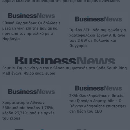
Αρμάνι Μιλάνο: Το καινούριο της ρόστερ και ο αέρας ανανέωσης
Εθνική Κορασίδων: Οι δηλώσεις
μετά τη νίκη επί της Δανίας και
Όμιλος ΔΕΗ: Νέα συμφωνία για
πριν από τον ημιτελικό με τη
χαρτοφυλάκιο έργων ΑΠΕ άνω
Νορβηγία
των 2 GW σε Πολωνία και
Ουγγαρία
Fourlis: Συμφωνία για την πώληση συμμετοχής στο Sofia South Ring
Mall έναντι 49,35 εκατ. ευρώ
ΣΚΑΪ: Ολοκληρώθηκε η θητεία
του Γρηγόρη Δημητριάδη - Ο
Χρηματιστήριο Αθηνών:
Γιάννης Αλαφούζος επιστρέφει
Εβδομαδιαία άνοδος 1,76%,
στη θέση του CEO
κέρδη 23,31% από τις αρχές
του έτους