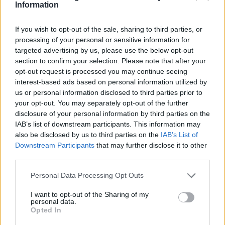
Information
If you wish to opt-out of the sale, sharing to third parties, or
Το FIAT 500 Hybrid τώρα από 18.990 ευρώ
processing of your personal or sensitive information for
targeted advertising by us, please use the below opt-out
section to confirm your selection. Please note that after your
opt-out request is processed you may continue seeing
Πάρκερ: «Όνειρό μου να
Παγκόσμιο Κύπελλο Γυναικών:
interest-based ads based on personal information utilized by
κατακτήσω το ΝΒΑ Europe με τη
Με Κέιτλιν Κλαρκ η δωδεκάδα
us or personal information disclosed to third parties prior to
Βιλερμπάν – Το πλάνο της
των ΗΠΑ
your opt-out. You may separately opt-out of the further
ομάδας μένει ίδιο»
disclosure of your personal information by third parties on the
IAB’s list of downstream participants. This information may
also be disclosed by us to third parties on the
IAB’s List of
HELLENiQ ENERGY: Κέρδη 393 εκατ. ευρώ στο α' εξάμηνο – Στα 734
Downstream Participants
that may further disclose it to other
εκατ. ευρώ τα EBITDA
third parties.
Personal Data Processing Opt Outs
I want to opt-out of the Sharing of my
personal data.
Viohalco: Αυξημένος κατά 14%
ΥΠΕΘΟΟ: Νέες επενδύσεις 1
Opted In
ο τζίρος στο α' εξάμηνο, στα 4,3
δισ. ευρώ ως το 2028 για την
δισ. ευρώ – Στα 446 εκατ. ευρώ
Ενέργεια