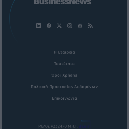
Η Εταιρεία
Ταυτότητα
Όροι Χρήσης
Πολιτική Προστασίας Δεδομένων
Επικοινωνία
ΜΕΛΟΣ #232470 Μ.Η.Τ.