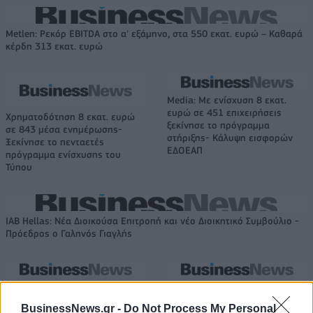
Metlen: Ρεκόρ EBITDA στο α' εξάμηνο, στα 550 εκατ. ευρώ – Καθαρά
κέρδη 313 εκατ. ευρώ
Media: Με ενίσχυση 8 εκατ.
ευρώ σε 451 επιχειρήσεις
Χρηματοδότηση 8 εκατ. ευρώ
ξεκίνησε το πρόγραμμα
σε 843 μέσα ενημέρωσης-
στήριξης- Κάλυψη εισφορών
Ξεκίνησε το πενταετές
ΕΔΟΕΑΠ
πρόγραμμα ενίσχυσης του
Τύπου
IAB Hellas: Νέα Διοικούσα Επιτροπή και νέο Διοικητικό Συμβούλιο -
Πρόεδρος ο Γαληνός Γιαγλής
Νέο Audi A2 e-tron με στόχο
Η Chery επενδύει 75 εκατ.
την κορυφή της
δολάρια στην KG Mobility
BusinessNews.gr -
Do Not Process My Personal
αποδοτικότητας