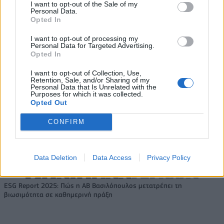
I want to opt-out of the Sale of my
τα EBITDA
Personal Data.
Opted In
I want to opt-out of processing my
Η συμφωνία Arval-Athlon αναδιαμορφώνει την αγορά leasing
Personal Data for Targeted Advertising.
Opted In
I want to opt-out of Collection, Use,
Retention, Sale, and/or Sharing of my
VW: Η δύσκολη εξίσωση της
18η συνεχόμενη χρονιά για τον
Personal Data that Is Unrelated with the
αναδιάρθρωσης
ΟΤΕ στη διεθνή σειρά δεικτών
Purposes for which it was collected.
FTSE4Good
Opted Out
CONFIRM
Alpha Bank: Για πρώτη φορά το Αρχαίο Θέατρο Επιδαύρου άνοιξε τις
πύλες του σε όλους
Data Deletion
Data Access
Privacy Policy
ESG Report 2025: Πώς η ΑΒ Βασιλόπουλος μετατρέπει τη
βιωσιμότητα σε καθημερινή πράξη