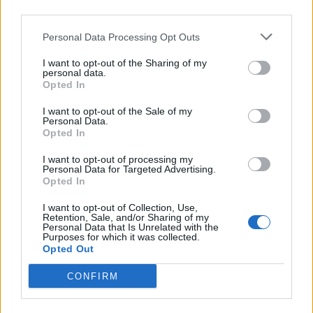
third parties.
Personal Data Processing Opt Outs
I want to opt-out of the Sharing of my
personal data.
ΡΟΗ ΕΙΔΗΣΕΩΝ
Opted In
I want to opt-out of the Sale of my
Personal Data.
HELLENiQ ENERGY: Κέρδη 393 εκατ. ευρώ στο α'
Opted In
εξάμηνο – Στα 734 εκατ. ευρώ τα EBITDA
I want to opt-out of processing my
06/08/2026 - 08:05
ΕΠΙΧΕΙΡΗΣΕΙΣ
Personal Data for Targeted Advertising.
Opted In
Χρηματιστήριο: Πτώση κατά 0,18%, στα 315,71
εκατ. ευρώ ο τζίρος
I want to opt-out of Collection, Use,
Retention, Sale, and/or Sharing of my
05/08/2026 - 18:27
ΟΙΚΟΝΟΜΙΑ
Personal Data that Is Unrelated with the
Purposes for which it was collected.
Είσοδος της γαλλικής Meridiam στην ηλεκτρική
Opted Out
διασύνδεση Ελλάδας – Κύπρου
CONFIRM
05/08/2026 - 18:06
ΕΠΙΧΕΙΡΗΣΕΙΣ
ΔΕΗ: Ισχυρή ανάπτυξη στο α΄ εξάμηνο 2026 με