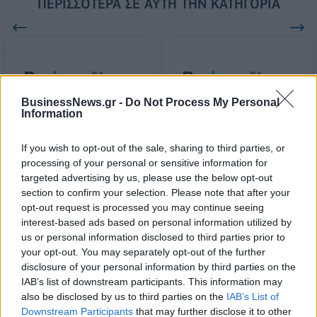
ΠΕΡΙΣΣΌΤΕΡΑ ΣΕ ΑΥΤΉ ΤΗΝ ΚΑΤΗΓΟΡΊΑ
BusinessNews.gr -
Do Not Process My Personal
Information
Ταμείο Ανάκαμψης: Ποιοι
ΕΣΕΕ: Παρελκυστικές
θα "μοιραστούν" τα 32 δισ.
πρακτικές πωλήσεων
If you wish to opt-out of the sale, sharing to third parties, or
ευρώ
λιανικής με τον «μανδύα»
processing of your personal or sensitive information for
της χονδρικής πώλησης
09/12/2020 - 16:57
targeted advertising by us, please use the below opt-out
09/12/2020 - 17:11
section to confirm your selection. Please note that after your
opt-out request is processed you may continue seeing
interest-based ads based on personal information utilized by
us or personal information disclosed to third parties prior to
your opt-out. You may separately opt-out of the further
disclosure of your personal information by third parties on the
IAB’s list of downstream participants. This information may
also be disclosed by us to third parties on the
IAB’s List of
Downstream Participants
that may further disclose it to other