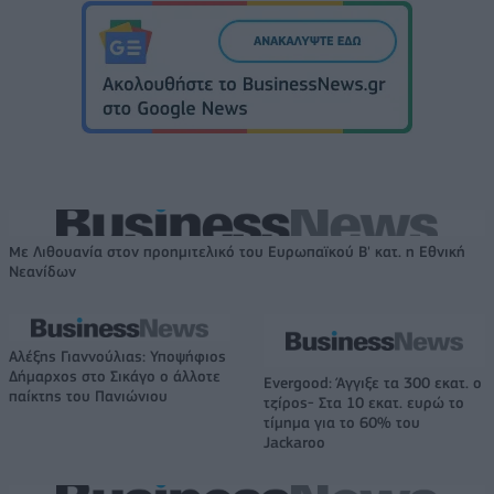
Με Λιθουανία στον προημιτελικό του Ευρωπαϊκού Β' κατ. η Εθνική
Νεανίδων
Αλέξης Γιαννούλιας: Υποψήφιος
Δήμαρχος στο Σικάγο ο άλλοτε
Evergood: Άγγιξε τα 300 εκατ. ο
παίκτης του Πανιώνιου
τζίρος- Στα 10 εκατ. ευρώ το
τίμημα για το 60% του
Jackaroo