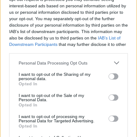
18η συνεχόμενη χρονιά για τον ΟΤΕ στη διεθνή σειρά δεικτών
interest-based ads based on personal information utilized by
FTSE4Good
us or personal information disclosed to third parties prior to
your opt-out. You may separately opt-out of the further
disclosure of your personal information by third parties on the
IAB’s list of downstream participants. This information may
Alpha Bank: Για πρώτη φορά το Αρχαίο Θέατρο Επιδαύρου άνοιξε τις
πύλες του σε όλους
also be disclosed by us to third parties on the
IAB’s List of
Downstream Participants
that may further disclose it to other
third parties.
Personal Data Processing Opt Outs
ΠΕΡΙΣΣΌΤΕΡΑ ΣΕ ΑΥΤΉ ΤΗΝ ΚΑΤΗΓΟΡΊΑ
I want to opt-out of the Sharing of my
personal data.
Opted In
I want to opt-out of the Sale of my
Personal Data.
Opted In
I want to opt-out of processing my
Έρχονται τέλη
Personal Data for Targeted Advertising.
κυκλοφορίας με το μήνα
«Restart Tourism»: Μια
Opted In
χωρίς πρόστιμο
διαφορετική καμπάνια για