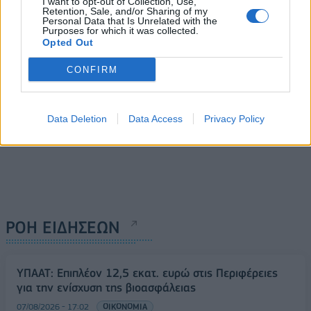
I want to opt-out of Collection, Use,
ένα διαφορετικό καλοκαίρι
05/06/2020 - 11:06
Retention, Sale, and/or Sharing of my
Personal Data that Is Unrelated with the
05/06/2020 - 11:47
Purposes for which it was collected.
Opted Out
CONFIRM
Data Deletion
Data Access
Privacy Policy
ΡΟΗ ΕΙΔΗΣΕΩΝ
ΥΠΑΑΤ: Επιπλέον 12,5 εκατ. ευρώ στις Περιφέρειες
για την ενίσχυση της βιοασφάλειας
07/08/2026 - 17:02
ΟΙΚΟΝΟΜΙΑ