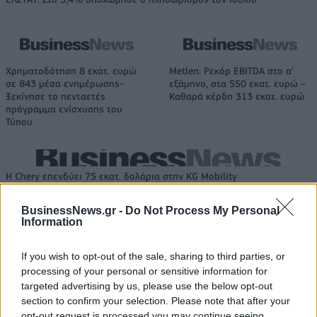
Χρηματοδότηση 8 εκατ. ευρώ
Metlen: Ρεκόρ EBITDA στο α'
σε 843 μέσα ενημέρωσης-
εξάμηνο, στα 550 εκατ. ευρώ –
Ξεκίνησε το πενταετές
Καθαρά κέρδη 313 εκατ. ευρώ
πρόγραμμα ενίσχυσης του
Τύπου
Η Chery επενδύει 75 εκατ. δολάρια στην KG Mobility
BusinessNews.gr -
Do Not Process My Personal
Information
Το FIAT 500 Hybrid τώρα από
Ατρόμητος και Novibet
18.990 ευρώ
συνεχίζουν μαζί: Ανανέωση της
If you wish to opt-out of the sale, sharing to third parties, or
συνεργασίας τους μέχρι το
2028
processing of your personal or sensitive information for
targeted advertising by us, please use the below opt-out
section to confirm your selection. Please note that after your
opt-out request is processed you may continue seeing