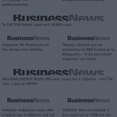
αποδοτικότητας
Το FIAT 500 Hybrid τώρα από 18.990 ευρώ
Ουκρανία: Με Μίχαϊλιουκ και
Πάρκερ: «Όνειρό μου να
Λεν κόντρα στην Ελλάδα
κατακτήσω το ΝΒΑ Europe με τη
Βιλερμπάν» - Η διευκρινιστική
ανάρτηση που έκανε
HELLENiQ ENERGY: Κέρδη 393 εκατ. ευρώ στο α' εξάμηνο – Στα 734
εκατ. ευρώ τα EBITDA
Viohalco: Αυξημένος κατά 14%
ΥΠΕΘΟΟ: Νέες επενδύσεις 1
ο τζίρος στο α' εξάμηνο, στα 4,3
δισ. ευρώ ως το 2028 για την