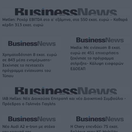
Metlen: Ρεκόρ EBITDA στο α' εξάμηνο, στα 550 εκατ. ευρώ – Καθαρά
κέρδη 313 εκατ. ευρώ
Media: Με ενίσχυση 8 εκατ.
ευρώ σε 451 επιχειρήσεις
Χρηματοδότηση 8 εκατ. ευρώ
ξεκίνησε το πρόγραμμα
σε 843 μέσα ενημέρωσης-
στήριξης- Κάλυψη εισφορών
Ξεκίνησε το πενταετές
ΕΔΟΕΑΠ
πρόγραμμα ενίσχυσης του
Τύπου
IAB Hellas: Νέα Διοικούσα Επιτροπή και νέο Διοικητικό Συμβούλιο -
Πρόεδρος ο Γαληνός Γιαγλής
Νέο Audi A2 e-tron με στόχο
Η Chery επενδύει 75 εκατ.
την κορυφή της
δολάρια στην KG Mobility