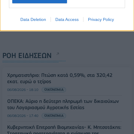
Data Deletion
Data Access
Privacy Policy
ΡΟΗ ΕΙΔΗΣΕΩΝ
Χρηματιστήριο: Πτώση κατά 0,59%, στα 320,42
εκατ. ευρώ ο τζίρος
06/08/2026 - 18:10
ΟΙΚΟΝΟΜΙΑ
ΟΠΕΚΑ: Αύριο η δεύτερη πληρωμή των δικαιούχων
του Λογαριασμού Αγροτικής Εστίας
06/08/2026 - 17:40
ΟΙΚΟΝΟΜΙΑ
Κυβερνητική Επιτροπή Βιομηχανίας- Κ. Μητσοτάκης:
Στρατηγική προτεραιότητα η ενίσχυση της