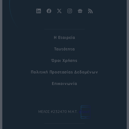
Η Εταιρεία
Ταυτότητα
Όροι Χρήσης
Πολιτική Προστασίας Δεδομένων
Επικοινωνία
ΜΕΛΟΣ #232470 Μ.Η.Τ.