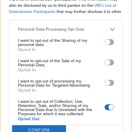
also be disclosed by us to third parties on the
IAB’s List of
Downstream Participants
that may further disclose it to other
third parties.
ΠΕΡΙΣΣΌΤΕΡΑ ΣΕ ΑΥΤΉ ΤΗΝ ΚΑΤΗΓΟΡΊΑ
Personal Data Processing Opt Outs
I want to opt-out of the Sharing of my
personal data.
Opted In
I want to opt-out of the Sale of my
Personal Data.
Νέο πρόγραμμα
Opted In
κοινωφελούς εργασίας για
Εφορία: Πώς θα
36.500 ανέργους
εξοφλήσετε το φετινό
I want to opt-out of processing my
εκκαθαριστικό σε 24
Personal Data for Targeted Advertising.
04/03/2020 - 14:38
Opted In
δόσεις
04/03/2020 - 15:11
I want to opt-out of Collection, Use,
Retention, Sale, and/or Sharing of my
Personal Data that Is Unrelated with the
Purposes for which it was collected.
Opted Out
CONFIRM