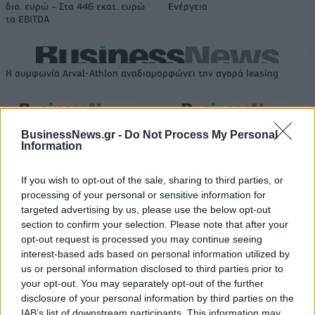
δισ. ευρώ – Στα 446 εκατ. ευρώ
Ενέργεια
τα EBITDA
Η συμφωνία Arval-Athlon αναδιαμορφώνει την αγορά leasing
VW: Η δύσκολη εξίσωση της
18η συνεχόμενη χρονιά για τον
BusinessNews.gr -
Do Not Process My Personal
αναδιάρθρωσης
ΟΤΕ στη διεθνή σειρά δεικτών
Information
FTSE4Good
If you wish to opt-out of the sale, sharing to third parties, or
processing of your personal or sensitive information for
Alpha Bank: Για πρώτη φορά το Αρχαίο Θέατρο Επιδαύρου άνοιξε τις
targeted advertising by us, please use the below opt-out
πύλες του σε όλους
section to confirm your selection. Please note that after your
opt-out request is processed you may continue seeing
interest-based ads based on personal information utilized by
us or personal information disclosed to third parties prior to
ESG Report 2025: Πώς η ΑΒ Βασιλόπουλος μετατρέπει τη
your opt-out. You may separately opt-out of the further
βιωσιμότητα σε καθημερινή πράξη
disclosure of your personal information by third parties on the
IAB’s list of downstream participants. This information may