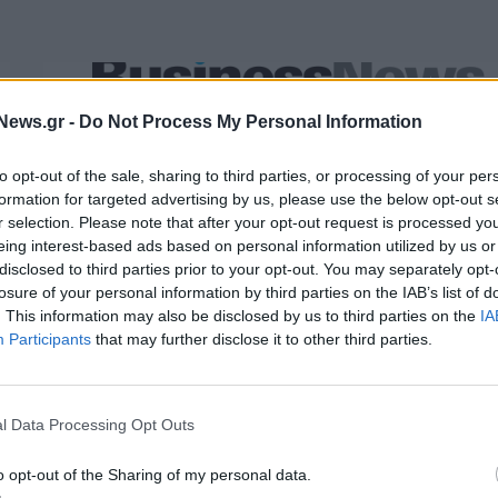
Εθνική Κορασίδων: Απέναντι στη Δανία για το 2/2 στο
News.gr -
Do Not Process My Personal Information
Ευρωμπάσκετ (live stream)
to opt-out of the sale, sharing to third parties, or processing of your per
formation for targeted advertising by us, please use the below opt-out s
ζίρος 98,7 εκατ. ευρώ
Deloitte Ελλάδος: Χρηματοοικονομικ
r selection. Please note that after your opt-out request is processed y
ών 57% - Τα νέα
σύμβουλος της ΔΕΗ για την είσοδο σ
eing interest-based ads based on personal information utilized by us or
w & non alcohol
πολωνική αγορά ενέργειας
disclosed to third parties prior to your opt-out. You may separately opt-
losure of your personal information by third parties on the IAB’s list of
. This information may also be disclosed by us to third parties on the
IA
Participants
that may further disclose it to other third parties.
Media: Με ενίσχυση 8 εκατ. ευρώ σε 451 επιχειρήσεις ξεκίν
το πρόγραμμα στήριξης- Κάλυψη εισφορών ΕΔΟΕΑΠ
l Data Processing Opt Outs
ιορκία η ευρωπαϊκή
Νέο Audi A2 e-tron με στόχο την κο
o opt-out of the Sharing of my personal data.
χανία
της αποδοτικότητας