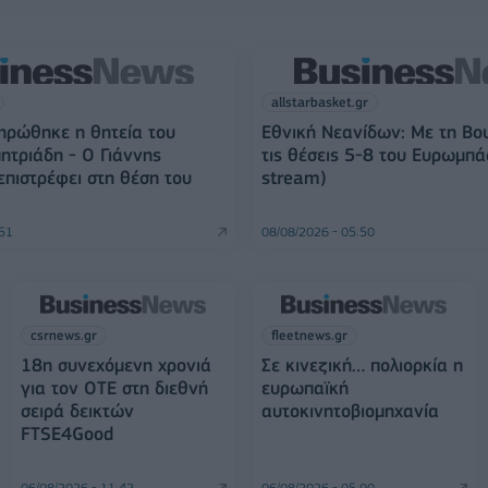
allstarbasket.gr
ηρώθηκε η θητεία του
Εθνική Νεανίδων: Με τη Βο
ητριάδη - Ο Γιάννης
τις θέσεις 5-8 του Ευρωμπάσ
πιστρέφει στη θέση του
stream)
:51
08/08/2026 - 05:50
csrnews.gr
fleetnews.gr
18η συνεχόμενη χρονιά
Σε κινεζική… πολιορκία η
για τον ΟΤΕ στη διεθνή
ευρωπαϊκή
σειρά δεικτών
αυτοκινητοβιομηχανία
FTSE4Good
06/08/2026 - 11:42
06/08/2026 - 05:00