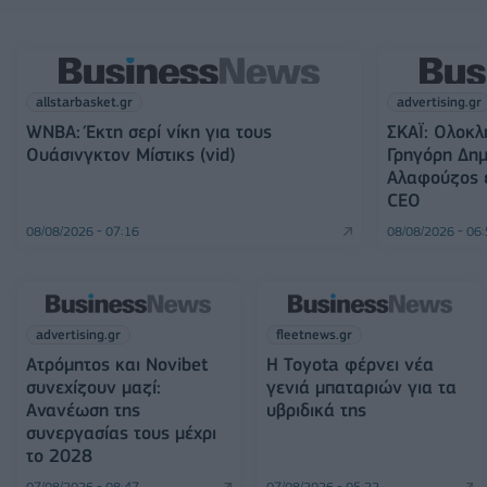
allstarbasket.gr
advertising.gr
WNBA: Έκτη σερί νίκη για τους
ΣΚΑΪ: Ολοκλ
Ουάσινγκτον Μίστικς (vid)
Γρηγόρη Δημ
Αλαφούζος ε
CEO
08/08/2026 - 07:16
08/08/2026 - 06
advertising.gr
fleetnews.gr
Ατρόμητος και Novibet
Η Toyota φέρνει νέα
συνεχίζουν μαζί:
γενιά μπαταριών για τα
Ανανέωση της
υβριδικά της
συνεργασίας τους μέχρι
το 2028
07/08/2026 - 08:47
07/08/2026 - 05:22