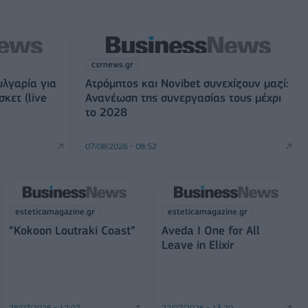
csrnews.gr
υλγαρία για
Ατρόμητος και Novibet συνεχίζουν μαζί:
κετ (live
Ανανέωση της συνεργασίας τους μέχρι
το 2028
07/08/2026 - 08:52
esteticamagazine.gr
esteticamagazine.gr
“Kokoon Loutraki Coast”
Aveda I One for All
Leave in Elixir
28/07/2026 - 12:07
22/07/2026 - 13:20