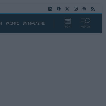
ΚΗ
ΚΟΣΜΟΣ
BN MAGAZINE
ΡΟΗ
ΜΕΝΟΥ