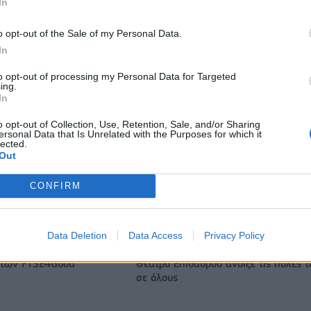
In
o opt-out of the Sale of my Personal Data.
WNBA: Έκτη σερί νίκη για τους Ουάσινγκτον Μίστικς (vid)
In
to opt-out of processing my Personal Data for Targeted
ing.
In
 εκατ. ευρώ σε 843
Metlen: Ρεκόρ EBITDA στο α' εξάμηνο
o opt-out of Collection, Use, Retention, Sale, and/or Sharing
- Ξεκίνησε το πενταετές
στα 550 εκατ. ευρώ – Καθαρά κέρδη
ersonal Data that Is Unrelated with the Purposes for which it
υσης του Τύπου
εκατ. ευρώ
lected.
Out
CONFIRM
Το FIAT 500 Hybrid τώρα από 18.990 ευρώ
Data Deletion
Data Access
Privacy Policy
χρονιά για τον ΟΤΕ στη
Alpha Bank: Για πρώτη φορά το Αρχα
ικτών FTSE4Good
Θέατρο Επιδαύρου άνοιξε τις πύλες τ
σε όλους