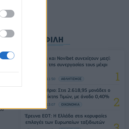
ΔΗΜΟΦΙΛΗ
,
 313
Ατρόμητος και Novibet συνεχίζουν μαζί:
Ανανέωση της συνεργασίας τους μέχρι
το 2028
07/08/2026 - 11:50
ΑΘΛΗΤΙΣΜΟΣ
Χρηματιστήριο: Στις 2.618,95 μονάδες ο
Γενικός Δείκτης Τιμών, με άνοδο 0,40%
ίο
07/08/2026 - 13:07
ΟΙΚΟΝΟΜΙΑ
ου
Έρευνα ΕΟΤ: Η Ελλάδα στις κορυφαίες
επιλογές των Ευρωπαίων ταξιδιωτών