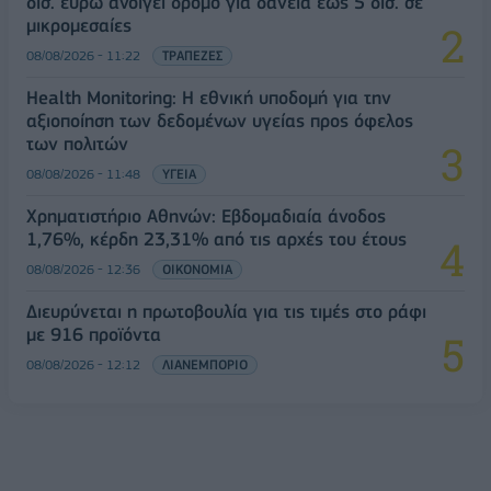
δισ. ευρώ ανοίγει δρόμο για δάνεια έως 5 δισ. σε
μικρομεσαίες
08/08/2026 - 11:22
ΤΡΑΠΕΖΕΣ
Health Monitoring: Η εθνική υποδομή για την
αξιοποίηση των δεδομένων υγείας προς όφελος
των πολιτών
08/08/2026 - 11:48
ΥΓΕΙΑ
Χρηματιστήριο Αθηνών: Εβδομαδιαία άνοδος
1,76%, κέρδη 23,31% από τις αρχές του έτους
08/08/2026 - 12:36
ΟΙΚΟΝΟΜΙΑ
Διευρύνεται η πρωτοβουλία για τις τιμές στο ράφι
με 916 προϊόντα
08/08/2026 - 12:12
ΛΙΑΝΕΜΠΟΡΙΟ