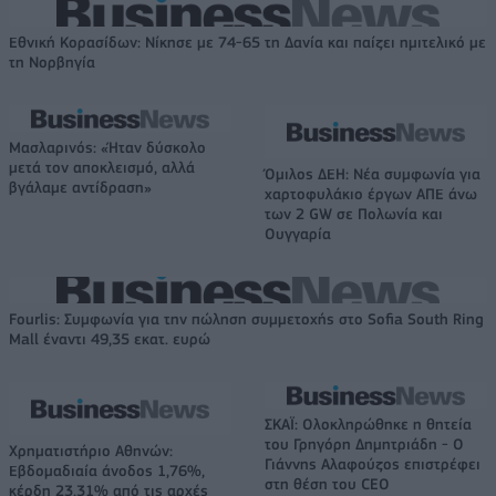
Εθνική Κορασίδων: Νίκησε με 74-65 τη Δανία και παίζει ημιτελικό με
τη Νορβηγία
Μασλαρινός: «Ήταν δύσκολο
μετά τον αποκλεισμό, αλλά
Όμιλος ΔΕΗ: Νέα συμφωνία για
βγάλαμε αντίδραση»
χαρτοφυλάκιο έργων ΑΠΕ άνω
των 2 GW σε Πολωνία και
Ουγγαρία
Fourlis: Συμφωνία για την πώληση συμμετοχής στο Sofia South Ring
Mall έναντι 49,35 εκατ. ευρώ
ΣΚΑΪ: Ολοκληρώθηκε η θητεία
του Γρηγόρη Δημητριάδη - Ο
Χρηματιστήριο Αθηνών:
Γιάννης Αλαφούζος επιστρέφει
Εβδομαδιαία άνοδος 1,76%,
στη θέση του CEO
κέρδη 23,31% από τις αρχές