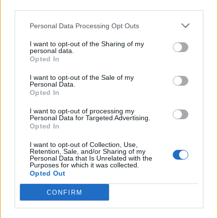
third parties.
Ελληνική Αναπτυξιακή Τράπεζα: Με «προίκα» 2 δισ. ευρώ ανοίγει
Personal Data Processing Opt Outs
δρόμο για δάνεια έως 5 δισ. σε μικρομεσαίες
I want to opt-out of the Sharing of my
personal data.
Opted In
I want to opt-out of the Sale of my
Β.Σ. Καρούλιας: Τζίρος 98,7
Deloitte Ελλάδος:
Personal Data.
εκατ. ευρώ και αύξηση κερδών
Χρηματοοικονομικός
Opted In
57% - Τα νέα στοιχήματα σε
σύμβουλος της ΔΕΗ για την
low & non alcohol
είσοδο στην πολωνική αγορά
I want to opt-out of processing my
ενέργειας
Personal Data for Targeted Advertising.
Opted In
I want to opt-out of Collection, Use,
Η Chery επενδύει 75 εκατ. δολάρια στην KG Mobility
Retention, Sale, and/or Sharing of my
Personal Data that Is Unrelated with the
Purposes for which it was collected.
Opted Out
Το FIAT 500 Hybrid τώρα από
Ατρόμητος και Novibet
CONFIRM
18.990 ευρώ
συνεχίζουν μαζί: Ανανέωση της
συνεργασίας τους μέχρι το
2028