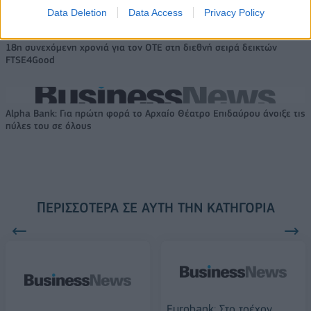
Data Deletion
Data Access
Privacy Policy
18η συνεχόμενη χρονιά για τον ΟΤΕ στη διεθνή σειρά δεικτών
FTSE4Good
Alpha Bank: Για πρώτη φορά το Αρχαίο Θέατρο Επιδαύρου άνοιξε τις
πύλες του σε όλους
ΠΕΡΙΣΣΌΤΕΡΑ ΣΕ ΑΥΤΉ ΤΗΝ ΚΑΤΗΓΟΡΊΑ
Eurobank: Στο τρέχον