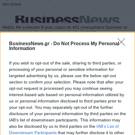
του έτους
Media: Με ενίσχυση 8 εκατ. ευρώ σε 451 επιχειρήσεις ξεκίνησε το
πρόγραμμα στήριξης- Κάλυψη εισφορών ΕΔΟΕΑΠ
BusinessNews.gr -
Do Not Process My Personal
Information
Η Toyota φέρνει νέα γενιά
Σε κινεζική… πολιορκία η
μπαταριών για τα υβριδικά της
ευρωπαϊκή
If you wish to opt-out of the sale, sharing to third parties, or
αυτοκινητοβιομηχανία
processing of your personal or sensitive information for
targeted advertising by us, please use the below opt-out
section to confirm your selection. Please note that after your
opt-out request is processed you may continue seeing
Νέο Audi A2 e-tron με στόχο την κορυφή της αποδοτικότητας
interest-based ads based on personal information utilized by
us or personal information disclosed to third parties prior to
your opt-out. You may separately opt-out of the further
Μισιακός: «Ο προπονητής είναι
Ο Γιάννης Αγραβάνης στον Βίκο
disclosure of your personal information by third parties on the
υπεύθυνος και αναλαμβάνω την
Ιωαννίνων
IAB’s list of downstream participants. This information may
ευθύνη»
also be disclosed by us to third parties on the
IAB’s List of
Downstream Participants
that may further disclose it to other