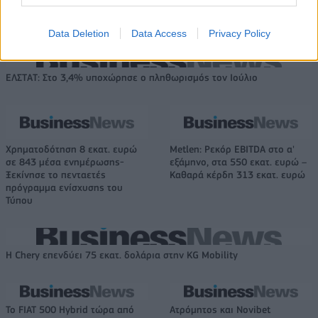
νίκη της Ελλάδας στην
ρίχνουν μια πέτρα, τους
πρεμιέρα, 78-36 την Ιρλανδία
καταστρέφεις» (vid)
Data Deletion
Data Access
Privacy Policy
ΕΛΣΤΑΤ: Στο 3,4% υποχώρησε ο πληθωρισμός τον Ιούλιο
Χρηματοδότηση 8 εκατ. ευρώ
Metlen: Ρεκόρ EBITDA στο α'
σε 843 μέσα ενημέρωσης-
εξάμηνο, στα 550 εκατ. ευρώ –
Ξεκίνησε το πενταετές
Καθαρά κέρδη 313 εκατ. ευρώ
πρόγραμμα ενίσχυσης του
Τύπου
Η Chery επενδύει 75 εκατ. δολάρια στην KG Mobility
Το FIAT 500 Hybrid τώρα από
Ατρόμητος και Novibet