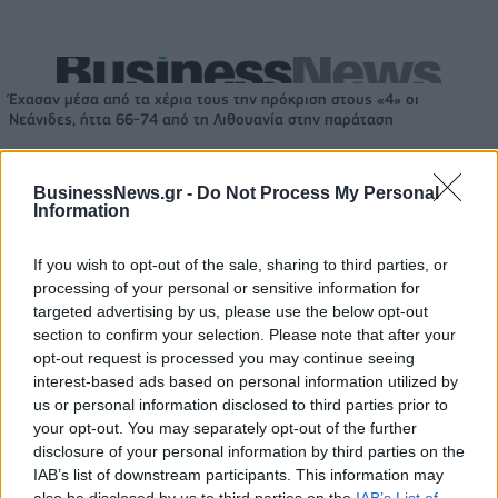
Έχασαν μέσα από τα χέρια τους την πρόκριση στους «4» οι
Νεάνιδες, ήττα 66-74 από τη Λιθουανία στην παράταση
BusinessNews.gr -
Do Not Process My Personal
Ο Ένες Καντέρ θέλει να
Information
δηλώσει συμμετοχή στο ντραφτ
Fourlis: Συμφωνία για την
του WNBA!
πώληση συμμετοχής στο Sofia
If you wish to opt-out of the sale, sharing to third parties, or
South Ring Mall έναντι 49,35
processing of your personal or sensitive information for
εκατ. ευρώ
targeted advertising by us, please use the below opt-out
section to confirm your selection. Please note that after your
opt-out request is processed you may continue seeing
Β.Σ. Καρούλιας: Τζίρος 98,7 εκατ. ευρώ και αύξηση κερδών 57% - Τα
interest-based ads based on personal information utilized by
νέα στοιχήματα σε low & non alcohol
us or personal information disclosed to third parties prior to
your opt-out. You may separately opt-out of the further
disclosure of your personal information by third parties on the
IAB’s list of downstream participants. This information may
Media: Με ενίσχυση 8 εκατ.
also be disclosed by us to third parties on the
IAB’s List of