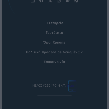
Η Εταιρεία
Ταυτότητα
Όροι Χρήσης
Πολιτική Προστασίας Δεδομένων
Επικοινωνία
ΜΕΛΟΣ #232470 Μ.Η.Τ.