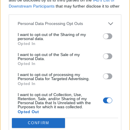
ευρώ σε 451 επιχειρήσεις
Deloitte Ελλάδος:
Downstream Participants
that may further disclose it to other
ξεκίνησε το πρόγραμμα
Χρηματοοικονομικός
στήριξης- Κάλυψη εισφορών
third parties.
σύμβουλος της ΔΕΗ για την
ΕΔΟΕΑΠ
είσοδο στην πολωνική αγορά
Personal Data Processing Opt Outs
ενέργειας
I want to opt-out of the Sharing of my
personal data.
Opted In
IAB Hellas: Νέα Διοικούσα Επιτροπή και νέο Διοικητικό Συμβούλιο -
Πρόεδρος ο Γαληνός Γιαγλής
I want to opt-out of the Sale of my
Personal Data.
Opted In
Η Toyota φέρνει νέα γενιά
Σε κινεζική… πολιορκία η
I want to opt-out of processing my
Personal Data for Targeted Advertising.
μπαταριών για τα υβριδικά της
ευρωπαϊκή
Opted In
αυτοκινητοβιομηχανία
I want to opt-out of Collection, Use,
Retention, Sale, and/or Sharing of my
Personal Data that Is Unrelated with the
Νέο Audi A2 e-tron με στόχο την κορυφή της αποδοτικότητας
Purposes for which it was collected.
Opted Out
CONFIRM
Ευρωπαϊκό Κορασίδων: Άνετη
Γιαννακόπουλος: «Όταν σου