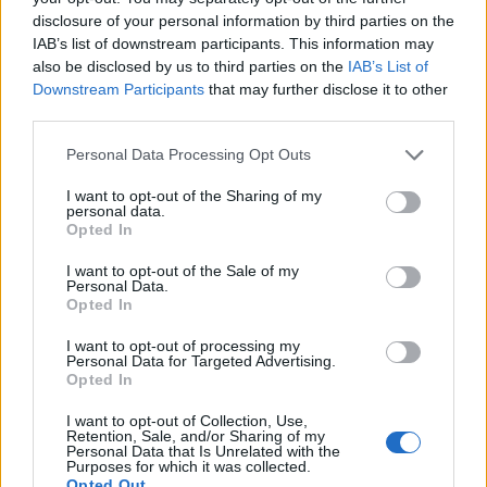
disclosure of your personal information by third parties on the
IAB’s list of downstream participants. This information may
also be disclosed by us to third parties on the
IAB’s List of
Downstream Participants
that may further disclose it to other
third parties.
Personal Data Processing Opt Outs
ΡΟΗ ΕΙΔΗΣΕΩΝ
I want to opt-out of the Sharing of my
personal data.
Opted In
Άρειος Πάγος- Ε. Μπακέλας: Δεν ανασύρεται από το
I want to opt-out of the Sale of my
Personal Data.
αρχείο η υπόθεση των υποκλοπών
Opted In
07/08/2026 - 14:11
ΕΛΛΑΔΑ
I want to opt-out of processing my
Σαουδική Αραβία, Τουρκία και Πακιστάν
Personal Data for Targeted Advertising.
Opted In
υπογράφουν κοινή αμυντική συμφωνία
07/08/2026 - 13:47
ΚΟΣΜΟΣ
I want to opt-out of Collection, Use,
Retention, Sale, and/or Sharing of my
Personal Data that Is Unrelated with the
Αναστολή λειτουργίας του αιολικού πάρκου στη
Purposes for which it was collected.
Βοιωτία- Προφυλακίστηκαν οι τρεις
Opted Out