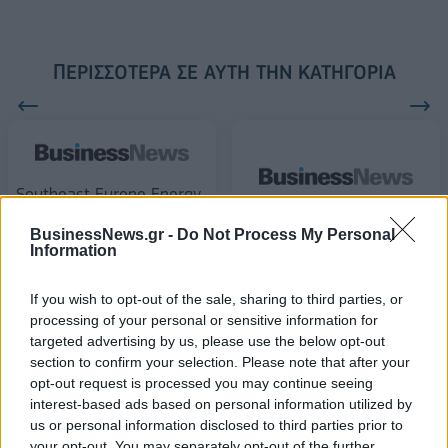
ΠΕΡΙΣΣΌΤΕΡΑ ΣΕ ΑΥΤΉ ΤΗΝ ΚΑΤΗΓΟΡΊΑ
Southeast Europe Energy
Forum 2019
BusinessNews.gr -
Do Not Process My Personal
Υπ. Εργασίας: Ξεκινούν
22/08/2019 - 12:38
Information
σαρωτικοί έλεγχοι σε
ολόκληρη τη χώρα για
If you wish to opt-out of the sale, sharing to third parties, or
αδήλωτη εργασία
processing of your personal or sensitive information for
22/08/2019 - 14:08
targeted advertising by us, please use the below opt-out
section to confirm your selection. Please note that after your
opt-out request is processed you may continue seeing
interest-based ads based on personal information utilized by
us or personal information disclosed to third parties prior to
your opt-out. You may separately opt-out of the further