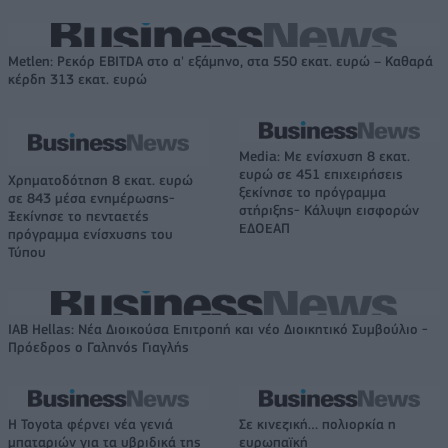
Metlen: Ρεκόρ EBITDA στο α' εξάμηνο, στα 550 εκατ. ευρώ – Καθαρά
κέρδη 313 εκατ. ευρώ
Media: Με ενίσχυση 8 εκατ.
ευρώ σε 451 επιχειρήσεις
Χρηματοδότηση 8 εκατ. ευρώ
ξεκίνησε το πρόγραμμα
σε 843 μέσα ενημέρωσης-
στήριξης- Κάλυψη εισφορών
Ξεκίνησε το πενταετές
ΕΔΟΕΑΠ
πρόγραμμα ενίσχυσης του
Τύπου
IAB Hellas: Νέα Διοικούσα Επιτροπή και νέο Διοικητικό Συμβούλιο -
Πρόεδρος ο Γαληνός Γιαγλής
Η Toyota φέρνει νέα γενιά
Σε κινεζική… πολιορκία η
μπαταριών για τα υβριδικά της
ευρωπαϊκή