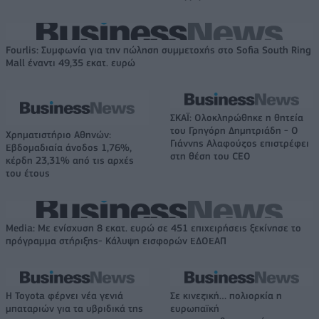
Fourlis: Συμφωνία για την πώληση συμμετοχής στο Sofia South Ring
Mall έναντι 49,35 εκατ. ευρώ
ΣΚΑΪ: Ολοκληρώθηκε η θητεία
του Γρηγόρη Δημητριάδη - Ο
Χρηματιστήριο Αθηνών:
Γιάννης Αλαφούζος επιστρέφει
Εβδομαδιαία άνοδος 1,76%,
στη θέση του CEO
κέρδη 23,31% από τις αρχές
του έτους
Media: Με ενίσχυση 8 εκατ. ευρώ σε 451 επιχειρήσεις ξεκίνησε το
πρόγραμμα στήριξης- Κάλυψη εισφορών ΕΔΟΕΑΠ
Η Toyota φέρνει νέα γενιά
Σε κινεζική… πολιορκία η
μπαταριών για τα υβριδικά της
ευρωπαϊκή