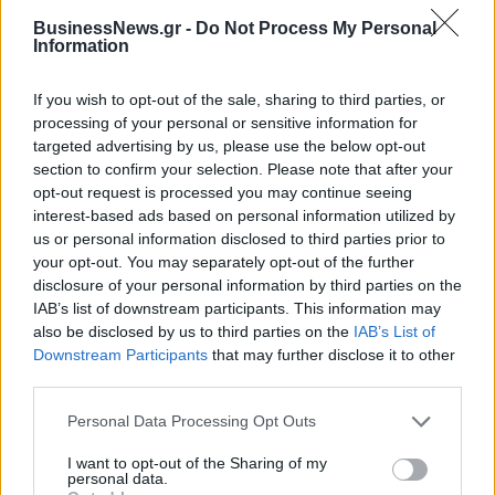
BusinessNews.gr -
Do Not Process My Personal
Information
If you wish to opt-out of the sale, sharing to third parties, or
processing of your personal or sensitive information for
targeted advertising by us, please use the below opt-out
section to confirm your selection. Please note that after your
opt-out request is processed you may continue seeing
ΡΟΗ ΕΙΔΗΣΕΩΝ
interest-based ads based on personal information utilized by
us or personal information disclosed to third parties prior to
your opt-out. You may separately opt-out of the further
Κορυφώνεται η έξοδος του Αυγούστου – Πάνω από
disclosure of your personal information by third parties on the
56.000 επιβάτες αναχωρούν σήμερα από τα
IAB’s list of downstream participants. This information may
λιμάνια της Αττικής
also be disclosed by us to third parties on the
IAB’s List of
Downstream Participants
that may further disclose it to other
08/08/2026 - 14:30
ΕΛΛΑΔΑ
third parties.
Δυτική Αττική: Η επόμενη ημέρα μετά τις πυρκαγιές
Personal Data Processing Opt Outs
– Τα έργα Antinero και η «μάχη» πριν από τις
βροχές
I want to opt-out of the Sharing of my
personal data.
08/08/2026 - 14:08
ΕΛΛΑΔΑ