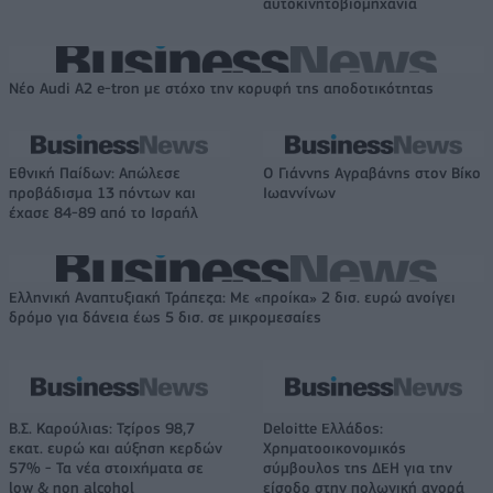
αυτοκινητοβιομηχανία
Νέο Audi A2 e-tron με στόχο την κορυφή της αποδοτικότητας
Εθνική Παίδων: Απώλεσε
Ο Γιάννης Αγραβάνης στον Βίκο
προβάδισμα 13 πόντων και
Ιωαννίνων
έχασε 84-89 από το Ισραήλ
Ελληνική Αναπτυξιακή Τράπεζα: Με «προίκα» 2 δισ. ευρώ ανοίγει
δρόμο για δάνεια έως 5 δισ. σε μικρομεσαίες
Β.Σ. Καρούλιας: Τζίρος 98,7
Deloitte Ελλάδος:
εκατ. ευρώ και αύξηση κερδών
Χρηματοοικονομικός
57% - Τα νέα στοιχήματα σε
σύμβουλος της ΔΕΗ για την
low & non alcohol
είσοδο στην πολωνική αγορά