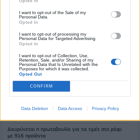
Opted In
Ειδικό Χωροταξικό για τον Τουρισμό: Οι νέοι
I want to opt-out of the Sale of my
κανόνες για επενδύσεις, νησιά και προορισμούς υπό
Personal Data.
πίεση
Opted In
08/08/2026 - 13:21
ΤΟΥΡΙΣΜΟΣ
I want to opt-out of processing my
Personal Data for Targeted Advertising.
Υπουργείο Εργασίας: Ο “χάρτης” των πληρωμών
Opted In
από τον e-ΕΦΚΑ και τη ΔΥΠΑ έως τις 14 Αυγούστου
I want to opt-out of Collection, Use,
08/08/2026 - 12:58
ΟΙΚΟΝΟΜΙΑ
Retention, Sale, and/or Sharing of my
Personal Data that Is Unrelated with the
Οι Hamilton Reserve Bank και SEE Capital
Purposes for which it was collected.
Opted Out
Hamilton Ltd. συνάπτουν συμφωνία υπηρεσιών
μάρκετινγκ
CONFIRM
08/08/2026 - 13:44
ΕΠΙΧΕΙΡΗΣΕΙΣ
Χρηματιστήριο Αθηνών: Εβδομαδιαία άνοδος
1,76%, κέρδη 23,31% από τις αρχές του έτους
Data Deletion
Data Access
Privacy Policy
08/08/2026 - 12:36
ΟΙΚΟΝΟΜΙΑ
Διευρύνεται η πρωτοβουλία για τις τιμές στο ράφι
με 916 προϊόντα