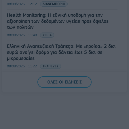
08/08/2026 - 12:12
ΛΙΑΝΕΜΠΟΡΙΟ
Health Monitoring: Η εθνική υποδομή για την
αξιοποίηση των δεδομένων υγείας προς όφελος
των πολιτών
08/08/2026 - 11:48
ΥΓΕΙΑ
Ελληνική Αναπτυξιακή Τράπεζα: Με «προίκα» 2 δισ.
ευρώ ανοίγει δρόμο για δάνεια έως 5 δισ. σε
μικρομεσαίες
08/08/2026 - 11:22
ΤΡΑΠΕΖΕΣ
5G παντού, 6G στον ορίζοντα: Πού βρίσκεται η
ΟΛΕΣ ΟΙ ΕΙΔΗΣΕΙΣ
Ελλάδα στη μεγάλη τεχνολογική μετάβαση
08/08/2026 - 10:54
ΤΕΧΝΟΛΟΓΙΑ