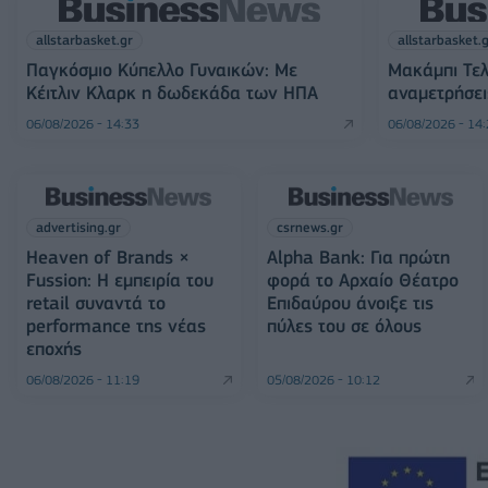
allstarbasket.gr
allstarbasket.
Παγκόσμιο Κύπελλο Γυναικών: Με
Μακάμπι Τελ
Κέιτλιν Κλαρκ η δωδεκάδα των ΗΠΑ
αναμετρήσει
06/08/2026 - 14:33
06/08/2026 - 14
advertising.gr
csrnews.gr
Heaven of Brands ×
Alpha Bank: Για πρώτη
Fussion: Η εμπειρία του
φορά το Αρχαίο Θέατρο
retail συναντά το
Επιδαύρου άνοιξε τις
performance της νέας
πύλες του σε όλους
εποχής
06/08/2026 - 11:19
05/08/2026 - 10:12