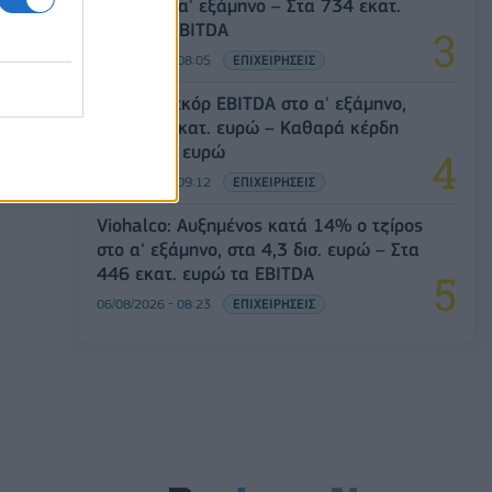
ευρώ στο α' εξάμηνο – Στα 734 εκατ.
ευρώ τα EBITDA
06/08/2026 - 08:05
ΕΠΙΧΕΙΡΗΣΕΙΣ
Metlen: Ρεκόρ EBITDA στο α' εξάμηνο,
στα 550 εκατ. ευρώ – Καθαρά κέρδη
313 εκατ. ευρώ
06/08/2026 - 09:12
ΕΠΙΧΕΙΡΗΣΕΙΣ
Viohalco: Αυξημένος κατά 14% ο τζίρος
στο α' εξάμηνο, στα 4,3 δισ. ευρώ – Στα
446 εκατ. ευρώ τα EBITDA
06/08/2026 - 08:23
ΕΠΙΧΕΙΡΗΣΕΙΣ