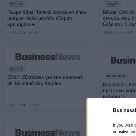
ΕΛΛΑΔΑ
ΕΛΛΑΔΑ
Γεωργιάδης: Τοπικά lockdown όπου
Βόλος: Θετικό 
υπάρχει πολύ μεγάλη έξαρση
ζευγάρι που ή
κρουσμάτων
Έκλεισαν 5 σχ
09/06/2020 - 12:57
05/06/2020 - 15:57
ΕΛΛΑΔΑ
ΟΙΚΟΝΟΜΙΑ
ΕΟΔΥ: Εξετάσεις για τον κορονοϊό
σε 16 νησιά του Αιγαίου
Κορονοϊός: Αυτ
πρέπει να λάβε
κολλήσετε
04/06/2020 - 12:43
04/06/2020 - 11:15
Business
If you wish 
sensitive in