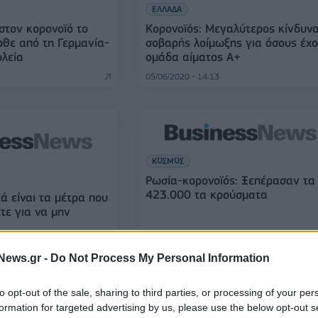
ΕΛΛΑΔΑ
στον κορονοϊό το
Κορονοϊός: Μεγαλύτερος κίνδυν
ρθε από τη Γερμανία-
σοβαρής λοίμωξης για όσους έχ
ολεία
ομάδα αίματος Α+
05/06/2020 - 14:13
ΚΟΣΜΟΣ
Ρωσία-κορονοϊός: Ξεπέρασαν τα
423.000 τα κρούσματα
ά είναι τα μέτρα που
τε για να μην
02/06/2020 - 12:08
News.gr -
Do Not Process My Personal Information
to opt-out of the sale, sharing to third parties, or processing of your per
formation for targeted advertising by us, please use the below opt-out s