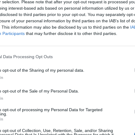
r selection. Please note that after your opt-out request is processed y
ΚΟΣΜΟΣ
eing interest-based ads based on personal information utilized by us or
βηγία-Ολλανδία:
Ιράν: 3.000 νέα κρούσματα
disclosed to third parties prior to your opt-out. You may separately opt-
 και εστιατόρια
κορωνοϊού το τελευταίο 24ωρο
losure of your personal information by third parties on the IAB’s list of
. This information may also be disclosed by us to third parties on the
IA
Participants
that may further disclose it to other third parties.
01/06/2020 - 15:36
l Data Processing Opt Outs
5
6
7
8
9
10
Επόμενο
Τέλος
o opt-out of the Sharing of my personal data.
ίδα 1 από 16
In
o opt-out of the Sale of my Personal Data.
In
to opt-out of processing my Personal Data for Targeted
ing.
In
o opt-out of Collection, Use, Retention, Sale, and/or Sharing
ersonal Data that Is Unrelated with the Purposes for which it