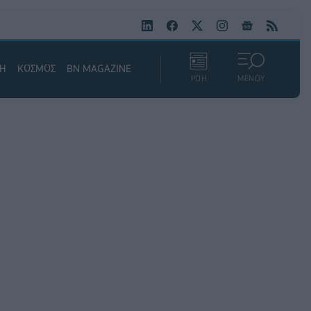
ΚΗ
ΚΟΣΜΟΣ
BN MAGAZINE
ΡΟΗ
ΜΕΝΟΥ