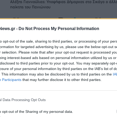
Αλέξης Γιαννούλιας: Υποψήφιος Δήμαρχος στο Σικάγο ο άλλ
παίκτης του Πανιώνιου
ξαγοράζει το 75% των
ΔΕΗ: Ισχυρή ανάπτυξη στο α΄ εξάμη
News.gr -
Do Not Process My Personal Information
LIS – Στρατηγική
2026 με προσαρμοσμένο EBITDA στα
 Motor Oil
δισ. ευρώ
to opt-out of the sale, sharing to third parties, or processing of your per
formation for targeted advertising by us, please use the below opt-out s
r selection. Please note that after your opt-out request is processed y
eing interest-based ads based on personal information utilized by us or
IAB Hellas: Νέα Διοικούσα Επιτροπή και νέο Διοικητικό Συμβ
disclosed to third parties prior to your opt-out. You may separately opt-
- Πρόεδρος ο Γαληνός Γιαγλής
losure of your personal information by third parties on the IAB’s list of
. This information may also be disclosed by us to third parties on the
IA
Participants
that may further disclose it to other third parties.
 75 εκατ. δολάρια στην
Το FIAT 500 Hybrid τώρα από 18.99
ευρώ
l Data Processing Opt Outs
Οι διακοπές των Γάλλων του Παναθηναϊκού με τέσσερις
o opt-out of the Sharing of my personal data.
συμπατριώτες τους στη Μύκονο (pic)