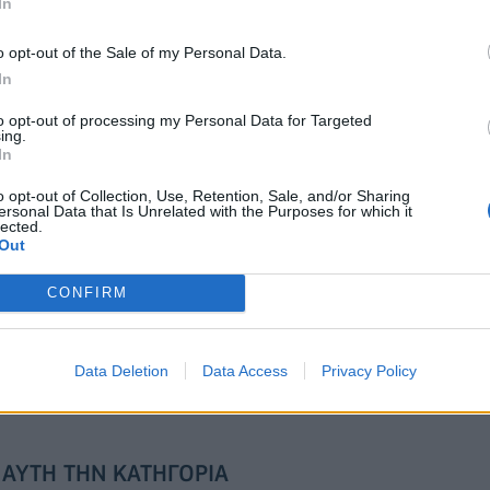
In
o opt-out of the Sale of my Personal Data.
In
Άνοδος 11,4% στα
Cenergy Holdings: Άνοδος 45% στα
υ α΄ εξαμήνου – Στα
καθαρά κέρδη του α΄ εξαμήνου, στα
to opt-out of processing my Personal Data for Targeted
εκατ. ευρώ
ing.
In
o opt-out of Collection, Use, Retention, Sale, and/or Sharing
VW: Η δύσκολη εξίσωση της αναδιάρθρωσης
ersonal Data that Is Unrelated with the Purposes for which it
lected.
Out
CONFIRM
: Πώς η ΑΒ
Stoiximan: «Πού ήσουν;» στις μεγάλε
ατρέπει τη βιωσιμότητα
στιγμές του Ολυμπιακού
ράξη
Data Deletion
Data Access
Privacy Policy
 ΑΥΤΉ ΤΗΝ ΚΑΤΗΓΟΡΊΑ