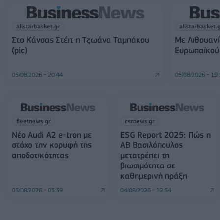
allstarbasket.gr
allstarbasket.
Στο Κάνσας Στέιτ η Τζωάνα Ταμπάκου
Με Λιθουανί
(pic)
Ευρωπαϊκού 
05/08/2026 - 20:44
05/08/2026 - 19
fleetnews.gr
csrnews.gr
Νέο Audi A2 e-tron με
ESG Report 2025: Πώς η
στόχο την κορυφή της
ΑΒ Βασιλόπουλος
αποδοτικότητας
μετατρέπει τη
βιωσιμότητα σε
καθημερινή πράξη
05/08/2026 - 05:39
04/08/2026 - 12:54