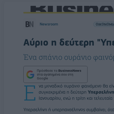
Newsroom
ΟΙΚΟΝΟΜΙ
Αύριο η δεύτερη "Υ
Ένα σπάνιο ουράνιο φαινό
Πρόσθεσε το
BusinessNews
στα αγαπημένα σου στη
Google
Ε
να μοναδικό ουράνιο φαινόμενο θα είν
συγκεκριμένα η δεύτερη
Υπερσελήν
Ιανουαρίου, ενώ η τρίτη και τελευταία
Υπερσελήνη ή υπερπανσέληνος συμβαίνει, ότ