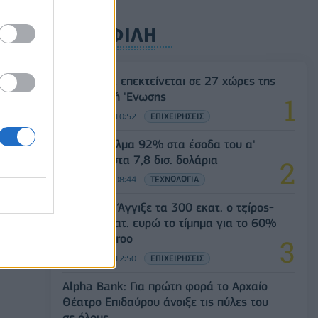
ΔΗΜΟΦΙΛΗ
 138
Η Vendora επεκτείνεται σε 27 χώρες της
Ευρωπαϊκή 'Ενωσης
05/08/2026 - 10:52
ΕΠΙΧΕΙΡΗΣΕΙΣ
SpaceX: Άλμα 92% στα έσοδα του α'
τριμήνου στα 7,8 δισ. δολάρια
05/08/2026 - 08:44
ΤΕΧΝΟΛΟΓΙΑ
ς
Evergood: Άγγιξε τα 300 εκατ. ο τζίρος-
Στα 10 εκατ. ευρώ το τίμημα για το 60%
του Jackaroo
05/08/2026 - 12:50
ΕΠΙΧΕΙΡΗΣΕΙΣ
Alpha Bank: Για πρώτη φορά το Αρχαίο
Θέατρο Επιδαύρου άνοιξε τις πύλες του
σε όλους