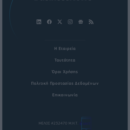
Η Εταιρεία
Ταυτότητα
Όροι Χρήσης
Πολιτική Προστασίας Δεδομένων
Επικοινωνία
ΜΕΛΟΣ #232470 Μ.Η.Τ.