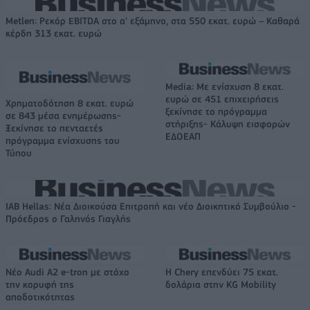
Metlen: Ρεκόρ EBITDA στο α' εξάμηνο, στα 550 εκατ. ευρώ – Καθαρά
κέρδη 313 εκατ. ευρώ
Media: Με ενίσχυση 8 εκατ.
ευρώ σε 451 επιχειρήσεις
Χρηματοδότηση 8 εκατ. ευρώ
ξεκίνησε το πρόγραμμα
σε 843 μέσα ενημέρωσης-
στήριξης- Κάλυψη εισφορών
Ξεκίνησε το πενταετές
ΕΔΟΕΑΠ
πρόγραμμα ενίσχυσης του
Τύπου
IAB Hellas: Νέα Διοικούσα Επιτροπή και νέο Διοικητικό Συμβούλιο -
Πρόεδρος ο Γαληνός Γιαγλής
Νέο Audi A2 e-tron με στόχο
Η Chery επενδύει 75 εκατ.
την κορυφή της
δολάρια στην KG Mobility
αποδοτικότητας