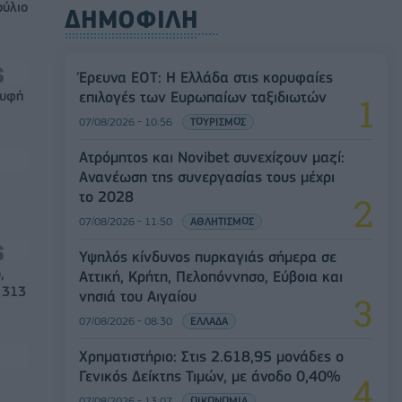
ούλιο
ΔΗΜΟΦΙΛΗ
Έρευνα ΕΟΤ: Η Ελλάδα στις κορυφαίες
ρυφή
επιλογές των Ευρωπαίων ταξιδιωτών
07/08/2026 - 10:56
ΤΟΥΡΙΣΜΟΣ
Ατρόμητος και Novibet συνεχίζουν μαζί:
Ανανέωση της συνεργασίας τους μέχρι
το 2028
07/08/2026 - 11:50
ΑΘΛΗΤΙΣΜΟΣ
Υψηλός κίνδυνος πυρκαγιάς σήμερα σε
,
Αττική, Κρήτη, Πελοπόννησο, Εύβοια και
 313
νησιά του Αιγαίου
07/08/2026 - 08:30
ΕΛΛΑΔΑ
Χρηματιστήριο: Στις 2.618,95 μονάδες ο
Γενικός Δείκτης Τιμών, με άνοδο 0,40%
07/08/2026 - 13:07
ΟΙΚΟΝΟΜΙΑ