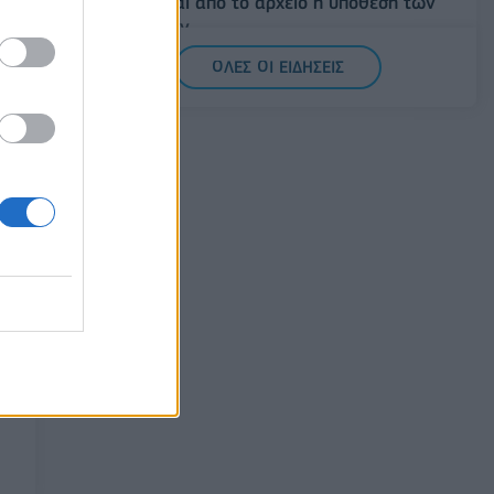
ανασύρεται από το αρχείο η υπόθεση των
υποκλοπών
07/08/2026 - 14:11
ΕΛΛΑΔΑ
ΟΛΕΣ ΟΙ ΕΙΔΗΣΕΙΣ
Σαουδική Αραβία, Τουρκία και Πακιστάν
υπογράφουν κοινή αμυντική συμφωνία
07/08/2026 - 13:47
ΚΟΣΜΟΣ