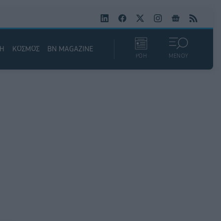
ΚΗ
ΚΟΣΜΟΣ
BN MAGAZINE
ΡΟΗ
ΜΕΝΟΥ