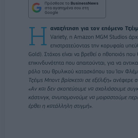
Πρόσθεσε το
BusinessNews
στα αγαπημένα σου στη
Google
Η
αναζήτηση για τον επόμενο Τζέι
Variety, η Amazon MGM Studios άρχισ
επιστρατεύοντας την κορυφαία υπεύθ
Gold). Στόχος είναι να βρεθεί ο ηθοποιός που
επικινδυνότητα που απαιτούνται, για να αντικ
ρόλο του θρυλικού κατασκόπου του Ίαν Φλέμι
Τζέιμς Μποντ βρίσκεται σε εξέλιξη»
ανέφερε σ
«Αν και δεν σκοπεύουμε να σχολιάσουμε συγκε
κάστινγκ, ανυπομονούμε να μοιραστούμε περ
έρθει η κατάλληλη στιγμή».