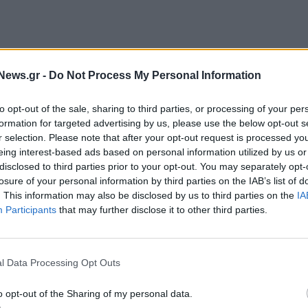
News.gr -
Do Not Process My Personal Information
to opt-out of the sale, sharing to third parties, or processing of your per
formation for targeted advertising by us, please use the below opt-out s
r selection. Please note that after your opt-out request is processed y
eing interest-based ads based on personal information utilized by us or
κ για το επόμενο κεφάλαιο Τζέιμς Μποντ κρίνεται
disclosed to third parties prior to your opt-out. You may separately opt-
losure of your personal information by third parties on the IAB’s list of
ς σε μεγάλες παραγωγές και κινηματογραφικά
. This information may also be disclosed by us to third parties on the
IA
ιρές-ορόσημα, όπως το «Game of Thrones» του HBO
Participants
that may further disclose it to other third parties.
σει το αποτύπωμά της και στο σύμπαν του «Star
ίντλεϊ (Daisy Ridley) για τον ρόλο της Rey.
l Data Processing Opt Outs
ετική υπογραφή του Ντενί Βιλνέβ (Denis Villeneuve),
o opt-out of the Sharing of my personal data.
cario». Η Έιμι Πασκάλ (Amy Pascal) θα ενώσει τις