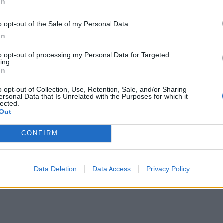
In
d Heyman) στη παραγωγή, δύο πρόσωπα που φέρουν
 όπως τις ταινίες «Spider-Man» και «Harry Potter»
o opt-out of the Sale of my Personal Data.
στής του «Peaky Blinders» Στίβεν Νάιτ (Steven
In
) του «Dune» θα αναλάβει χρέη εκτελεστικής
to opt-out of processing my Personal Data for Targeted
ing.
In
o opt-out of Collection, Use, Retention, Sale, and/or Sharing
ersonal Data that Is Unrelated with the Purposes for which it
lected.
Out
CONFIRM
Data Deletion
Data Access
Privacy Policy