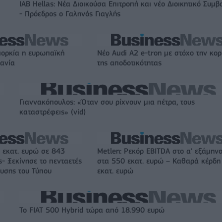
IAB Hellas: Νέα Διοικούσα Επιτροπή και νέο Διοικητικό Συμβ
- Πρόεδρος ο Γαληνός Γιαγλής
ιορκία η ευρωπαϊκή
Νέο Audi A2 e-tron με στόχο την κο
χανία
της αποδοτικότητας
Γιαννακόπουλος: «Όταν σου ρίχνουν μια πέτρα, τους
καταστρέφεις» (vid)
 εκατ. ευρώ σε 843
Metlen: Ρεκόρ EBITDA στο α' εξάμηνο
- Ξεκίνησε το πενταετές
στα 550 εκατ. ευρώ – Καθαρά κέρδη
υσης του Τύπου
εκατ. ευρώ
Το FIAT 500 Hybrid τώρα από 18.990 ευρώ