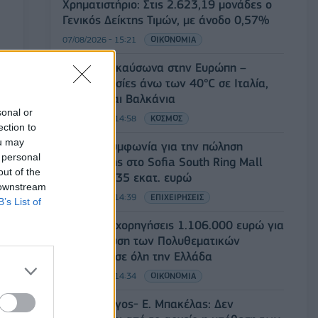
Χρηματιστήριο: Στις 2.623,19 μονάδες ο
Γενικός Δείκτης Τιμών, με άνοδο 0,57%
07/08/2026 - 15:21
ΟΙΚΟΝΟΜΙΑ
Νέο κύμα καύσωνα στην Ευρώπη –
Θερμοκρασίες άνω των 40°C σε Ιταλία,
Ισπανία και Βαλκάνια
sonal or
07/08/2026 - 14:58
ΚΟΣΜΟΣ
ection to
ou may
Fourlis: Συμφωνία για την πώληση
 personal
συμμετοχής στο Sofia South Ring Mall
out of the
έναντι 49,35 εκατ. ευρώ
 downstream
07/08/2026 - 14:39
ΕΠΙΧΕΙΡΗΣΕΙΣ
B’s List of
ΥΠΠΟ: Επιχορηγήσεις 1.106.000 ευρώ για
την ενίσχυση των Πολυθεματικών
Φεστιβάλ σε όλη την Ελλάδα
07/08/2026 - 14:34
ΟΙΚΟΝΟΜΙΑ
Άρειος Πάγος- Ε. Μπακέλας: Δεν