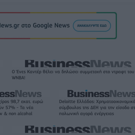
Ο Ένες Καντέρ θέλει να δηλώσει συμμετοχή στο ντραφτ του
WNBA!
ζίρος 98,7 εκατ. ευρώ
Deloitte Ελλάδος: Χρηματοοικονομικ
ών 57% - Τα νέα
σύμβουλος της ΔΕΗ για την είσοδο σ
w & non alcohol
πολωνική αγορά ενέργειας