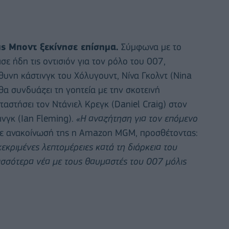
μς Μποντ ξεκίνησε επίσημα.
Σύμφωνα με το
ε ήδη τις οντισιόν για τον ρόλο του 007,
υνη κάστινγκ του Χόλυγουντ, Νίνα Γκολντ (Nina
 θα συνδυάζει τη γοητεία με την σκοτεινή
αταστήσει τον Ντάνιελ Κρεγκ (Daniel Craig) στον
νγκ (Ian Fleming).
«Η αναζήτηση για τον επόμενο
ε ανακοίνωσή της η Amazon MGM, προσθέτοντας:
κριμένες λεπτομέρειες κατά τη διάρκεια του
ισσότερα νέα με τους θαυμαστές του 007 μόλις