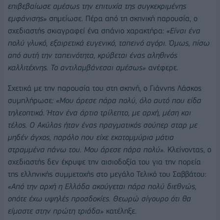
επιβεβαίωσε αμέσως την επιτυχία της συγκεκριμένης
εμφάνισης»
σημείωσε. Πέρα από τη σκηνική παρουσία, ο
σχεδιαστής σκιαγραφεί ένα σπάνιο χαρακτήρα:
«Είναι ένα
πολύ γλυκό, εξαιρετικά ευγενικό, ταπεινό αγόρι. Όμως, πίσω
από αυτή την ταπεινότητα, κρύβεται ένας αληθινός
καλλιτέχνης. Το αντιλαμβάνεσαι αμέσως»
ανέφερε.
Σχετικά με την παρουσία του στη σκηνή, ο Γιάννης Λάσκος
συμπλήρωσε
: «Μου άρεσε πάρα πολύ, όλο αυτό που είδα
τηλεοπτικά. Ήταν ένα άρτιο τρίλεπτο, με αρχή, μέση και
τέλος. Ο Ακύλας ήταν ένας πραγματικός σούπερ σταρ με
μηδέν άγχος, παρόλο που είχε εκατομμύρια μάτια
στραμμένα πάνω του. Μου άρεσε πάρα πολύ».
Κλείνοντας, ο
σχεδιαστής δεν έκρυψε την αισιοδοξία του για την πορεία
της ελληνικής συμμετοχής στο μεγάλο Τελικό του Σαββάτου:
«Από την αρχή η Ελλάδα ακούγεται πάρα πολύ διεθνώς,
οπότε έχω υψηλές προσδοκίες. Θεωρώ σίγουρο ότι θα
είμαστε στην πρώτη τριάδα»
κατέληξε.