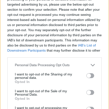
targeted advertising by us, please use the below opt-out
18.990 ευρώ
συνεχίζουν μαζί: Ανανέωση της
συνεργασίας τους μέχρι το
section to confirm your selection. Please note that after your
2028
opt-out request is processed you may continue seeing
interest-based ads based on personal information utilized by
us or personal information disclosed to third parties prior to
your opt-out. You may separately opt-out of the further
18η συνεχόμενη χρονιά για τον ΟΤΕ στη διεθνή σειρά δεικτών
disclosure of your personal information by third parties on the
FTSE4Good
IAB’s list of downstream participants. This information may
also be disclosed by us to third parties on the
IAB’s List of
Downstream Participants
that may further disclose it to other
Alpha Bank: Για πρώτη φορά το Αρχαίο Θέατρο Επιδαύρου άνοιξε τις
third parties.
πύλες του σε όλους
Personal Data Processing Opt Outs
I want to opt-out of the Sharing of my
personal data.
Opted In
ΠΕΡΙΣΣΌΤΕΡΑ ΣΕ ΑΥΤΉ ΤΗΝ ΚΑΤΗΓΟΡΊΑ
I want to opt-out of the Sale of my
Personal Data.
Opted In
I want to opt-out of processing my