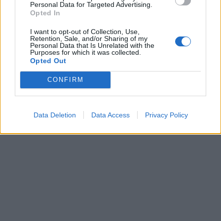
Personal Data for Targeted Advertising.
Opted In
I want to opt-out of Collection, Use,
Retention, Sale, and/or Sharing of my
Personal Data that Is Unrelated with the
Άρχισαν οι οντισιόν για τον
Eurovision 2026: Η σειρά
Purposes for which it was collected.
νέο Τζέιμς Μποντ
Opted Out
εμφάνισης των 25 χωρών
15/05/2026 - 13:59
στον Τελικό
CONFIRM
15/05/2026 - 13:19
Data Deletion
Data Access
Privacy Policy