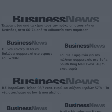
Έχασαν μέσα από τα χέρια τους την πρόκριση στους «4» οι
Νεάνιδες, ήττα 66-74 από τη Λιθουανία στην παράταση
Ο Ένες Καντέρ θέλει να
δηλώσει συμμετοχή στο ντραφτ
Fourlis: Συμφωνία για την
του WNBA!
πώληση συμμετοχής στο Sofia
South Ring Mall έναντι 49,35
εκατ. ευρώ
Β.Σ. Καρούλιας: Τζίρος 98,7 εκατ. ευρώ και αύξηση κερδών 57% - Τα
νέα στοιχήματα σε low & non alcohol
Media: Με ενίσχυση 8 εκατ.