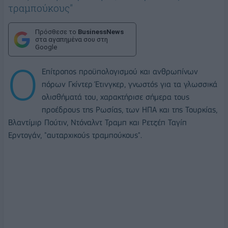
τραμπούκους"
Πρόσθεσε το
BusinessNews
στα αγαπημένα σου στη
Google
Ο
Επίτροπος προϋπολογισμού και ανθρωπίνων
πόρων Γκίντερ Έτινγκερ, γνωστός για τα γλωσσικά
ολισθήματά του, χαρακτήρισε σήμερα τους
προέδρους της Ρωσίας, των ΗΠΑ και της Τουρκίας,
Βλαντίμιρ Πούτιν, Ντόναλντ Τραμπ και Ρετζέπ Ταγίπ
Ερντογάν, "αυταρχικούς τραμπούκους".