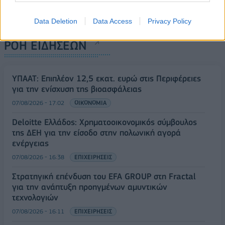
Data Deletion
Data Access
Privacy Policy
ΡΟΗ ΕΙΔΗΣΕΩΝ
ΥΠΑΑΤ: Επιπλέον 12,5 εκατ. ευρώ στις Περιφέρειες
για την ενίσχυση της βιοασφάλειας
07/08/2026 - 17:02
ΟΙΚΟΝΟΜΙΑ
Deloitte Ελλάδος: Χρηματοοικονομικός σύμβουλος
της ΔΕΗ για την είσοδο στην πολωνική αγορά
ενέργειας
07/08/2026 - 16:38
ΕΠΙΧΕΙΡΗΣΕΙΣ
Στρατηγική επένδυση του EFA GROUP στη Fractal
για την ανάπτυξη προηγμένων αμυντικών
τεχνολογιών
07/08/2026 - 16:11
ΕΠΙΧΕΙΡΗΣΕΙΣ