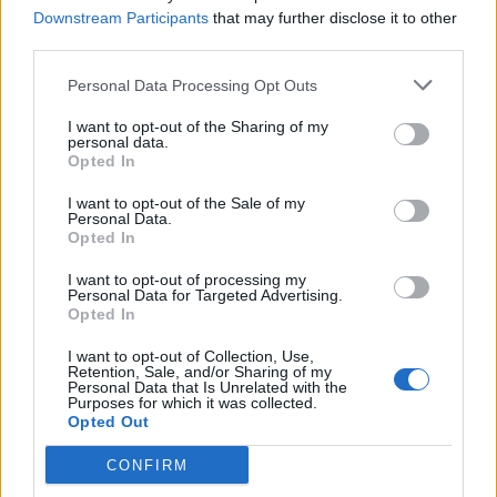
ΠΕΡΙΣΣΌΤΕΡΑ ΣΕ ΑΥΤΉ ΤΗΝ ΚΑΤΗΓΟΡΊΑ
Downstream Participants
that may further disclose it to other
third parties.
Personal Data Processing Opt Outs
I want to opt-out of the Sharing of my
personal data.
Opted In
Σύλληψη υπόπτου για την
τρομοκρατική επίθεση στο
Βενεζουέλα: Εξαγριωμένοι
I want to opt-out of the Sale of my
Ντόρτμουντ
πολίτες πέταξαν αυγά και
Personal Data.
μπουκάλια στον Μαδούρο
Opted In
12/04/2017 - 03:00
12/04/2017 - 03:00
I want to opt-out of processing my
Personal Data for Targeted Advertising.
Opted In
I want to opt-out of Collection, Use,
Retention, Sale, and/or Sharing of my
Personal Data that Is Unrelated with the
Purposes for which it was collected.
Opted Out
CONFIRM