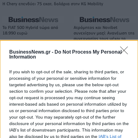
Η Chery επενδύει 75 εκατ. δολάρια στην KG Mobility
Το FIAT 500 Hybrid τώρα από
Ατρόμητος και Novibet
18.990 ευρώ
συνεχίζουν μαζί: Ανανέωση της
συνεργασίας τους μέχρι το
2028
BusinessNews.gr -
Do Not Process My Personal
Information
18η συνεχόμενη χρονιά για τον ΟΤΕ στη διεθνή σειρά δεικτών
If you wish to opt-out of the sale, sharing to third parties, or
FTSE4Good
processing of your personal or sensitive information for
targeted advertising by us, please use the below opt-out
section to confirm your selection. Please note that after your
Alpha Bank: Για πρώτη φορά το Αρχαίο Θέατρο Επιδαύρου άνοιξε τις
opt-out request is processed you may continue seeing
πύλες του σε όλους
interest-based ads based on personal information utilized by
us or personal information disclosed to third parties prior to
your opt-out. You may separately opt-out of the further
disclosure of your personal information by third parties on the
IAB’s list of downstream participants. This information may
also be disclosed by us to third parties on the
IAB’s List of