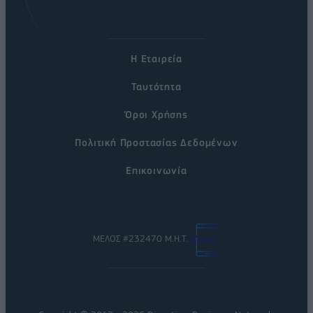
Η Εταιρεία
Ταυτότητα
Όροι Χρήσης
Πολιτική Προστασίας Δεδομένων
Επικοινωνία
ΜΕΛΟΣ #232470 Μ.Η.Τ.