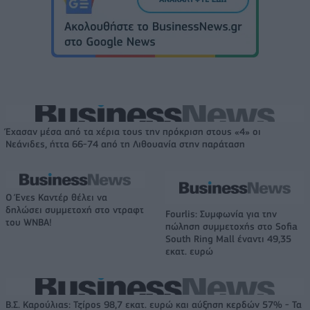
Έχασαν μέσα από τα χέρια τους την πρόκριση στους «4» οι
Νεάνιδες, ήττα 66-74 από τη Λιθουανία στην παράταση
Ο Ένες Καντέρ θέλει να
δηλώσει συμμετοχή στο ντραφτ
Fourlis: Συμφωνία για την
του WNBA!
πώληση συμμετοχής στο Sofia
South Ring Mall έναντι 49,35
εκατ. ευρώ
Β.Σ. Καρούλιας: Τζίρος 98,7 εκατ. ευρώ και αύξηση κερδών 57% - Τα