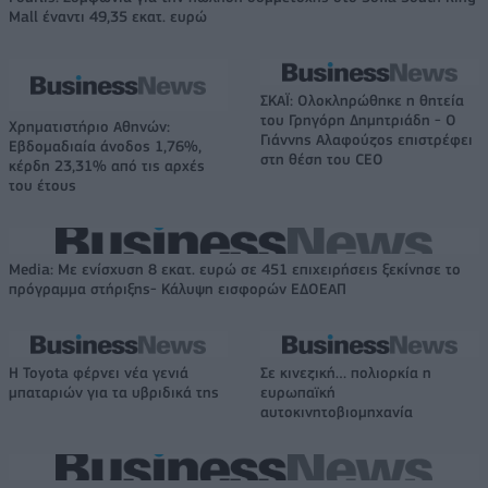
Mall έναντι 49,35 εκατ. ευρώ
ΣΚΑΪ: Ολοκληρώθηκε η θητεία
του Γρηγόρη Δημητριάδη - Ο
Χρηματιστήριο Αθηνών:
Γιάννης Αλαφούζος επιστρέφει
Εβδομαδιαία άνοδος 1,76%,
στη θέση του CEO
κέρδη 23,31% από τις αρχές
του έτους
Media: Με ενίσχυση 8 εκατ. ευρώ σε 451 επιχειρήσεις ξεκίνησε το
πρόγραμμα στήριξης- Κάλυψη εισφορών ΕΔΟΕΑΠ
Η Toyota φέρνει νέα γενιά
Σε κινεζική… πολιορκία η
μπαταριών για τα υβριδικά της
ευρωπαϊκή
αυτοκινητοβιομηχανία