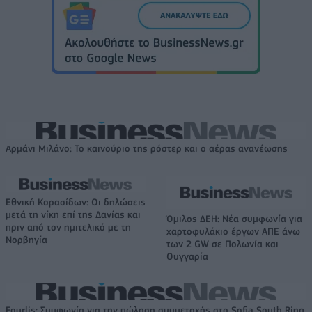
Αρμάνι Μιλάνο: Το καινούριο της ρόστερ και ο αέρας ανανέωσης
Εθνική Κορασίδων: Οι δηλώσεις
μετά τη νίκη επί της Δανίας και
Όμιλος ΔΕΗ: Νέα συμφωνία για
πριν από τον ημιτελικό με τη
χαρτοφυλάκιο έργων ΑΠΕ άνω
Νορβηγία
των 2 GW σε Πολωνία και
Ουγγαρία
Fourlis: Συμφωνία για την πώληση συμμετοχής στο Sofia South Ring