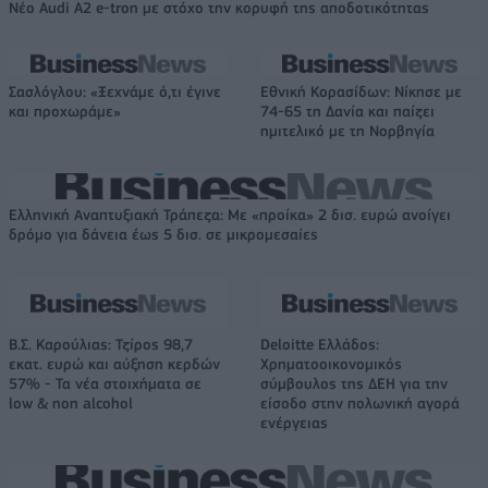
Νέο Audi A2 e-tron με στόχο την κορυφή της αποδοτικότητας
Σασλόγλου: «Ξεχνάμε ό,τι έγινε
Εθνική Κορασίδων: Νίκησε με
και προχωράμε»
74-65 τη Δανία και παίζει
ημιτελικό με τη Νορβηγία
Ελληνική Αναπτυξιακή Τράπεζα: Με «προίκα» 2 δισ. ευρώ ανοίγει
δρόμο για δάνεια έως 5 δισ. σε μικρομεσαίες
Β.Σ. Καρούλιας: Τζίρος 98,7
Deloitte Ελλάδος:
εκατ. ευρώ και αύξηση κερδών
Χρηματοοικονομικός
57% - Τα νέα στοιχήματα σε
σύμβουλος της ΔΕΗ για την
low & non alcohol
είσοδο στην πολωνική αγορά
ενέργειας