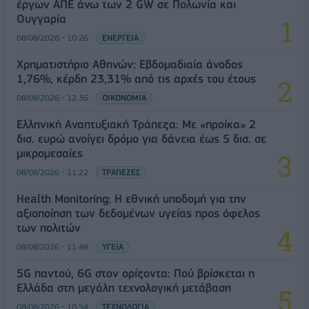
έργων ΑΠΕ άνω των 2 GW σε Πολωνία και
Ουγγαρία
08/08/2026 - 10:26
ΕΝΕΡΓΕΙΑ
Χρηματιστήριο Αθηνών: Εβδομαδιαία άνοδος
1,76%, κέρδη 23,31% από τις αρχές του έτους
08/08/2026 - 12:36
ΟΙΚΟΝΟΜΙΑ
Ελληνική Αναπτυξιακή Τράπεζα: Με «προίκα» 2
δισ. ευρώ ανοίγει δρόμο για δάνεια έως 5 δισ. σε
μικρομεσαίες
08/08/2026 - 11:22
ΤΡΑΠΕΖΕΣ
Health Monitoring: Η εθνική υποδομή για την
αξιοποίηση των δεδομένων υγείας προς όφελος
των πολιτών
08/08/2026 - 11:48
ΥΓΕΙΑ
5G παντού, 6G στον ορίζοντα: Πού βρίσκεται η
Ελλάδα στη μεγάλη τεχνολογική μετάβαση
08/08/2026 - 10:54
ΤΕΧΝΟΛΟΓΙΑ