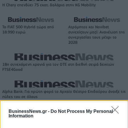
Η Chery επενδύει 75 εκατ. δολάρια στην KG Mobility
Το FIAT 500 Hybrid τώρα από
Ατρόμητος και Novibet
18.990 ευρώ
συνεχίζουν μαζί: Ανανέωση της
συνεργασίας τους μέχρι το
2028
18η συνεχόμενη χρονιά για τον ΟΤΕ στη διεθνή σειρά δεικτών
FTSE4Good
Alpha Bank: Για πρώτη φορά το Αρχαίο Θέατρο Επιδαύρου άνοιξε τις
πύλες του σε όλους
BusinessNews.gr -
Do Not Process My Personal
Information