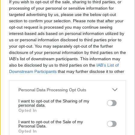
ΠΕΡΙΣΣΌΤΕΡΑ ΣΕ ΑΥΤΉ ΤΗΝ ΚΑΤΗΓΟΡΊΑ
If you wish to opt-out of the sale, sharing to third parties, or
processing of your personal or sensitive information for
targeted advertising by us, please use the below opt-out
section to confirm your selection. Please note that after your
opt-out request is processed you may continue seeing
interest-based ads based on personal information utilized by
Αίγυπτος: Σε κατάσταση
us or personal information disclosed to third parties prior to
έκτακτης ανάγκης
ΗΠΑ: Ο Τραμπ ενέκρινε την
your opt-out. You may separately opt-out of the further
είσοδο του Μαυροβουνίου
disclosure of your personal information by third parties on the
11/04/2017 - 03:00
στο ΝΑΤΟ
IAB’s list of downstream participants. This information may
also be disclosed by us to third parties on the
IAB’s List of
11/04/2017 - 03:00
Downstream Participants
that may further disclose it to other
third parties.
Personal Data Processing Opt Outs
I want to opt-out of the Sharing of my
personal data.
Opted In
I want to opt-out of the Sale of my
Personal Data.
Opted In