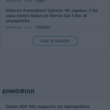
08/08/2026 - 11:48
ΥΓΕΙΑ
Ελληνική Αναπτυξιακή Τράπεζα: Με «προίκα» 2 δισ.
ευρώ ανοίγει δρόμο για δάνεια έως 5 δισ. σε
μικρομεσαίες
08/08/2026 - 11:22
ΤΡΑΠΕΖΕΣ
5G παντού, 6G στον ορίζοντα: Πού βρίσκεται η
ΟΛΕΣ ΟΙ ΕΙΔΗΣΕΙΣ
Ελλάδα στη μεγάλη τεχνολογική μετάβαση
08/08/2026 - 10:54
ΤΕΧΝΟΛΟΓΙΑ
ΔΗΜΟΦΙΛΗ
Όμιλος ΔΕΗ: Νέα συμφωνία για χαρτοφυλάκιο