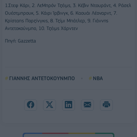
1.Στεφ Κάρι, 2. ΛεΜπρόν Τζέιμς, 3. Κέβιν Ντουράντ, 4. Ράσελ
Ουέστμπρουκ, 5. Κάιρι Ίρβινγκ, 6. Καουάι Λέοναρντ, 7.
Κρίσταπς Πορζίνγκις, 8. Τζίμι Μπάτλερ, 9. Γιάννης
Αντετοκούνμπο, 10. Τζέιμς Χάρντεν
Πηγή: Gazzetta
ΓΙΑΝΝΗΣ ΑΝΤΕΤΟΚΟΥΝΜΠΟ
NBA