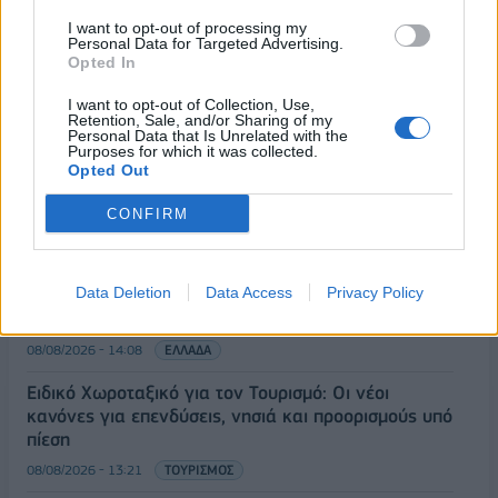
I want to opt-out of processing my
Personal Data for Targeted Advertising.
Opted In
ΡΟΗ ΕΙΔΗΣΕΩΝ
I want to opt-out of Collection, Use,
Retention, Sale, and/or Sharing of my
Personal Data that Is Unrelated with the
Κορυφώνεται η έξοδος του Αυγούστου – Πάνω από
Purposes for which it was collected.
Opted Out
56.000 επιβάτες αναχωρούν σήμερα από τα
λιμάνια της Αττικής
CONFIRM
08/08/2026 - 14:30
ΕΛΛΑΔΑ
Δυτική Αττική: Η επόμενη ημέρα μετά τις πυρκαγιές
Data Deletion
Data Access
Privacy Policy
– Τα έργα Antinero και η «μάχη» πριν από τις
βροχές
08/08/2026 - 14:08
ΕΛΛΑΔΑ
Ειδικό Χωροταξικό για τον Τουρισμό: Οι νέοι
κανόνες για επενδύσεις, νησιά και προορισμούς υπό
πίεση
08/08/2026 - 13:21
ΤΟΥΡΙΣΜΟΣ